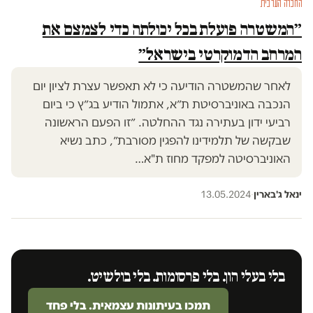
החברה הערבית
״המשטרה פועלת בכל יכולתה כדי לצמצם את
המרחב הדמוקרטי בישראל״
לאחר שהמשטרה הודיעה כי לא תאפשר עצרת לציון יום
הנכבה באוניברסיטת ת״א, אתמול הודיע בג״ץ כי ביום
רביעי ידון בעתירה נגד ההחלטה. ״זו הפעם הראשונה
שבקשה של תלמידינו להפגין מסורבת״, כתב נשיא
האוניברסיטה למפקד מחוז ת"א…
ינאל ג'בארין
·
13.05.2024
בלי בעלי הון. בלי פרסומות. בלי בולשיט.
תמכו בעיתונות עצמאית. בלי פחד