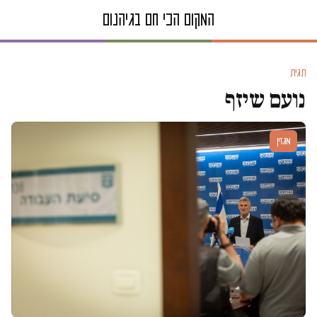
תגית
נועם שיזף
מגזין