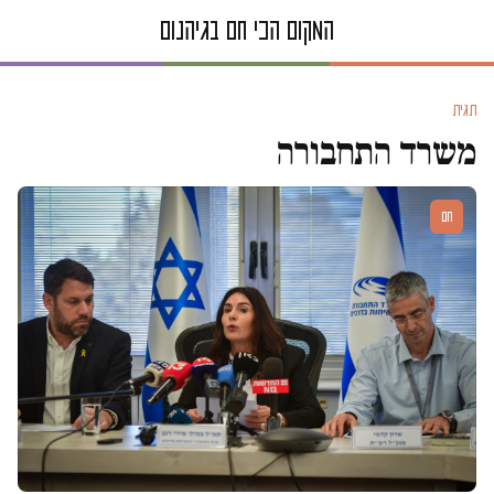
תגית
משרד התחבורה
חם