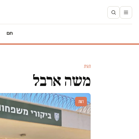
חם
תגית
משה ארבל
דעות