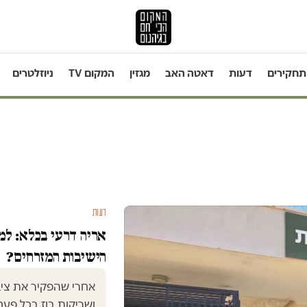
תחקירים
דעות
דאטה האב
מגזין
המקום TV
ניוזלטרים
דעות
אריה דרעי בכלא: למ
הישיבות המזרחים?
אחרי שהפקיר את ציבו
ושריקות בוז בכל פעם