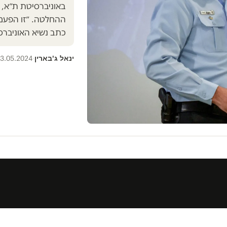
באוניברסיטת ת״א, את
ההחלטה. ״זו הפעם 
כתב נשיא האוניבר
ינאל ג'בארין
3.05.2024
·