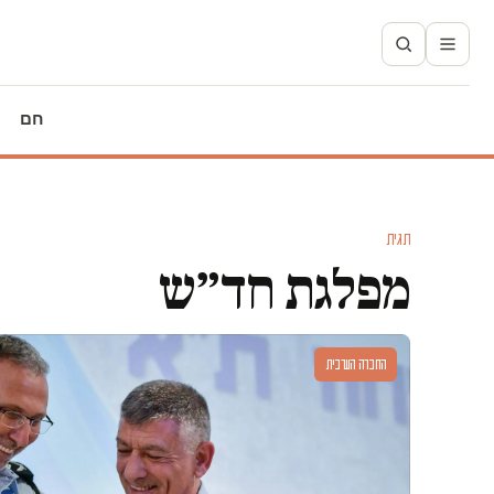
חם
תגית
מפלגת חד״ש
החברה הערבית