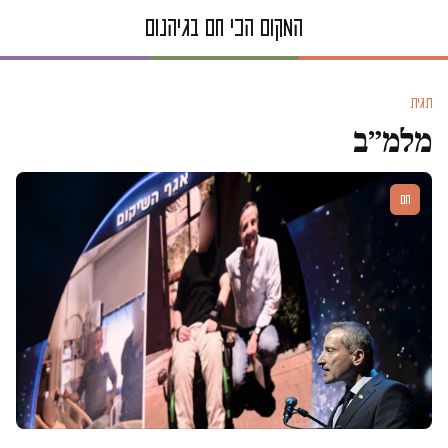
תגית
מלמ״ב
חם