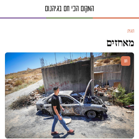
תגית
מאחזים
חם