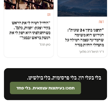
חם
דעות
״החייל הטיח לי את הראש
בקיר וצעק: ‘תמות, כלב!’.
"תתפנו בתוך 24 שעות":
כשהתעלפתי הוא דפק לי את
הגירוש הוא משימה
הנשק בראש ובבטן׳״
שהמדינה עצמה הטילה על
סיון תהל
מתנחלי החוות בגדה
ד״ר דניאל דה מלאך
בלי בעלי הון. בלי פרסומות. בלי בולשיט.
תמכו בעיתונות עצמאית. בלי פחד