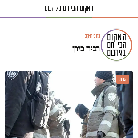
כתבי המקום
רביד בירן
גלריות