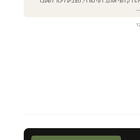
ו רק חצי אולם. רוני סודרי, מצביע ליכוד לשעבר
…
1