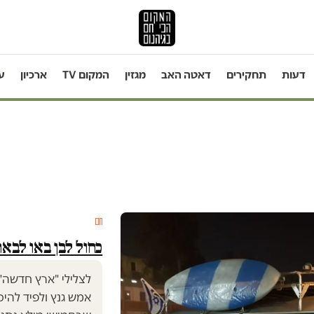
דעות
תחקירים
דאטה האב
מגזין
המקום TV
ארכיון
ע
חם
כחול לבן באו לבאר
לצלילי "ארץ חדשה"
אמש גנץ ולפיד להי