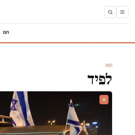
חם
תגית
לפיד
חם