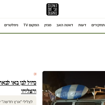
תחקירים
דעות
דאטה האב
מגזין
המקום TV
ניוזלטרים
חם
כחול לבן באו לבאר
והצליחו
לצלילי "ארץ חדשה" 