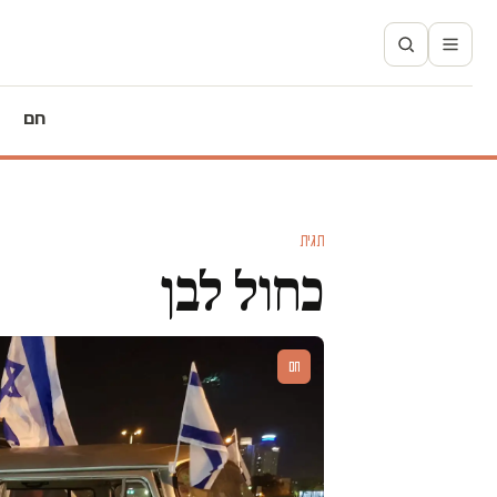
חם
תגית
כחול לבן
חם