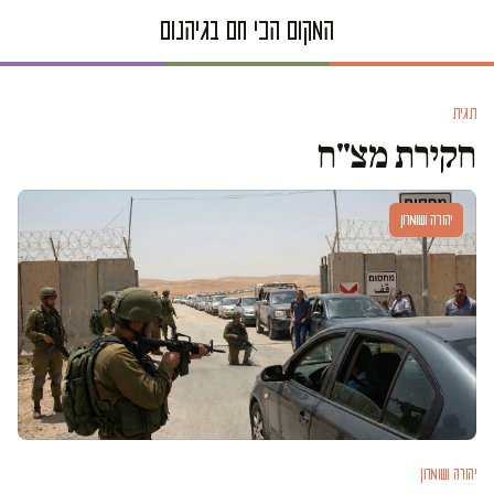
תגית
חקירת מצ"ח
יהודה ושומרון
יהודה ושומרון