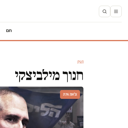
חם
תגית
חנוך מילביצקי
אלימות מינית