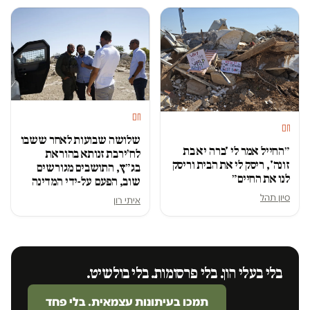
חם
חם
שלושה שבועות לאחר ששבו
״החייל אמר לי 'ברה יא בת
לח׳ירבת זנותא בהוראת
זונה', ריסק לי את הבית וריסק
בג״ץ, התושבים מגורשים
לנו את החיים״
שוב, הפעם על-ידי המדינה
סיון תהל
איתי רון
בלי בעלי הון. בלי פרסומות. בלי בולשיט.
תמכו בעיתונות עצמאית. בלי פחד