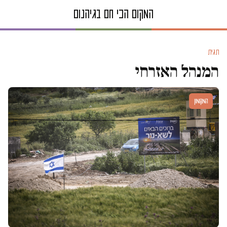
תגית
המנהל האזרחי
המקומון