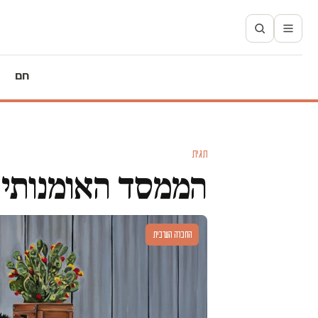
חם
תגית
הממסד האומנותי
החברה הערבית