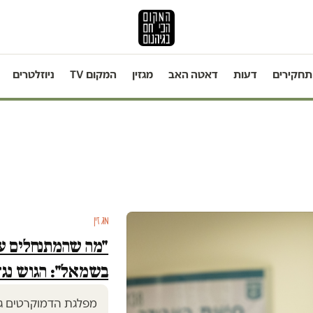
תחקירים
דעות
דאטה האב
מגזין
המקום TV
ניוזלטרים
מגזין
"מה שהמתנחלים עש
בשמאל": הגוש נגד
מפלגת הדמוקרטים גע