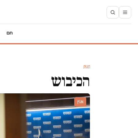
חם
תגית
הכיבוש
מגזין