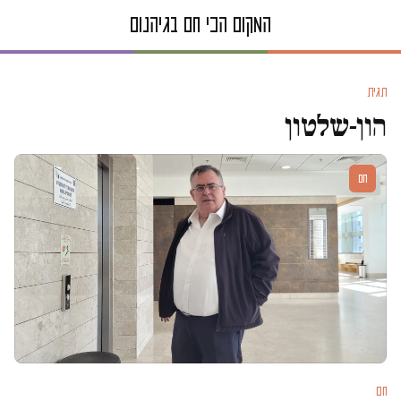
תגית
הון-שלטון
חם
חם