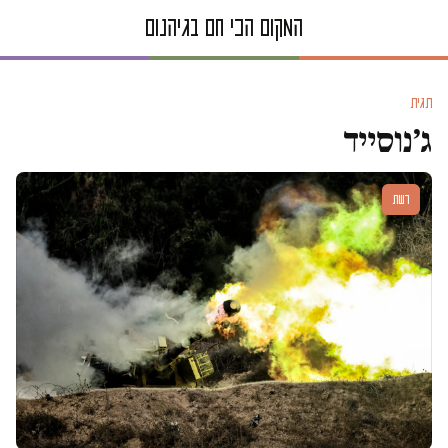
תגית
ג׳נוסייד
דעות