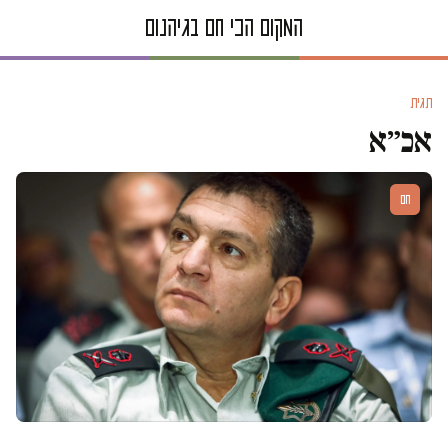
תגית
אכ״א
חם