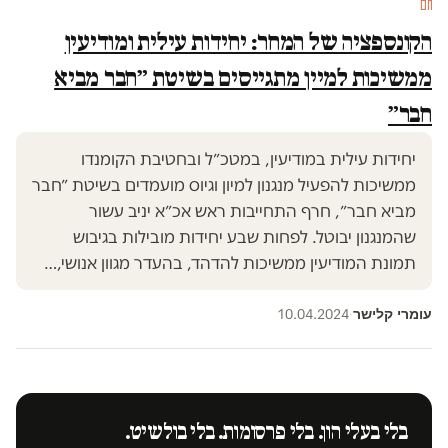
חם
הקונספציה של המחר: יחידות עילית ומודיעין
ממשיכות למיין מתגייסים בשיטת ״חבר מביא
חבר״
יחידות עילית במודיעין, במטכ״ל ובחטיבת הקומנדו
ממשיכות להפעיל מנגנון למיון וגיוס מועמדים בשיטת ״חבר
מביא חבר״, חרף התחייבות ראש אכ״א יניב עשור
שהמנגנון יבוטל. לפחות שבע יחידות מובילות בגיבוש
תמונת המודיעין ממשיכות להדהד, בהעדר מגוון אנושי,…
עומרי קלישר
10.04.2024
·
בלי בעלי הון. בלי פרסומות. בלי בולשיט.