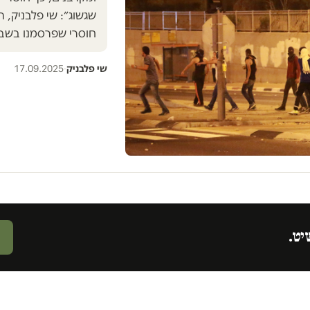
שגשוג״: שי פלבניק, ת
חוסרי שפרסמנו בשבו
שי פלבניק
·
17.09.2025
יט.