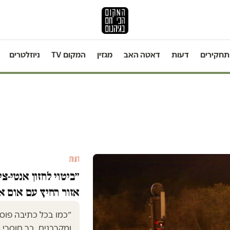
תחקירים
דעות
דאטה האב
מגזין
המקום TV
ניוזלטרים
דעות
״ביטוי לחזון אנטי-צי
אזור החיץ עם אום א
״כמו בכל כתיבה פוסט
ומקרבנים, כך חוסרי 