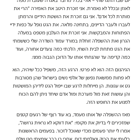
יום שבו התגרשתי – אולי בכלל מדובר באגדה שעוברת מפה
לאוזן ובכלל לא נאמרת. אני זוכרת היטב את האמירה "הרי את
מותרת לכל אדם". אני גם זוכרת את הושטת הידיים והרמתן
לעברו ולעבר הדיינים, בתחינה מלאה. את הגט נופל על כפות ידיי
הפתוחות והמבקשות. אני זוכרת את העלבון מטפס במעלה
הגרון ואת ההשפלה זוחלת במורד עמוד השדרה שלי כששמתי
את הגט מתחת לבית השחי, הלכתי כמה צעדים אחורה, ועוד
כמה קדימה עד שהנחתי אותו על הדוכן הגבוה ממני.
הגיהנום הזה הוא לא פרטי. הרגע הזה, משפיל ככל שיהיה, הוא
לא פחות ממשאת נפשן של אלפי נשים בישראל שהן מסורבות
גט או עגונות. הן מייחלות לרגע שבו ייפול הגט לידיהן המושטות
והן עושות זאת מול מערכת ומול אדם שיחד ניתן להם הכוח
למנוע את החופש הזה.
מאז ההשפלה של אותו מעמד, בא עוד רצף של רגעים קטנים
שמזכירים לי בדיוק את מקומי: "את דווקא לא נראית גרושה",
אמרו לי יותר פעמים מכדי שאוכל לזכור. בפעמים הראשונות
בלעתי את הרוק ונאלמתי דום. אחרי כן כבר אימצתי סט שלם