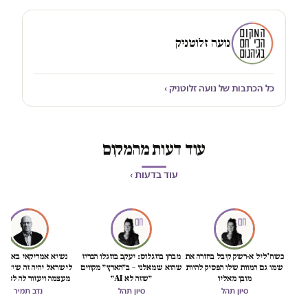
נועה זלוטניק
כל הכתבות של נועה זלוטניק ›
עוד דעות מהמקום
עוד בדעות ›
כשח'ליל א-רשק קיבל בחזרה את
מבחן בוזגלוס: יעקב בוזגלו הכריז
נשיא אמריקאי באמת ט
שמו גם המוות שלו הפסיק להיות
שהוא שמאלני – ב״הארץ״ מקווים
לישראל יהיה זה שיציל 
מובן מאליו
״שזה לא AI״
מעצמה ויעזור לה לסיים
הכיבוש
סיון תהל
סיון תהל
נדב תמיר