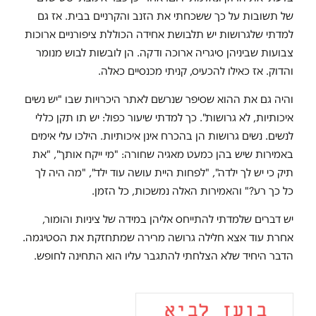
של תשובות על כך ששכחתי את הזנב והקרניים בבית. אז גם
למדתי שלגרושות יש תלבושת אחידה הכוללת ציפורניים ארוכות
צבועות שביניהן סיגריה ארוכה ודקה. הן לובשות לבוש מנומר
והדוק. אז כאילו להכעיס, קניתי מכנסיים כאלה.
והיה גם את ההוא שסיפר שנרשם לאתר היכרויות שבו "יש נשים
איכותיות, לא גרושות". כך למדתי שיעור כפול: יש תו תקן כללי
לנשים. נשים גרושות הן בהכרח אינן איכותיות. הילכו עלי אימים
באמירות שיש בהן כמעט מאגיה שחורה: "מי ייקח אותך", "את
תיק כי יש לך ילדה", "לפחות היית עושה עוד ילד", "מה היה לך
כל כך רע?" והאמירות האלה נמשכות, כל הזמן.
יש דברים שלמדתי להתייחס אליהן במידה של ציניות והומור,
אחרת עוד אצא חלילה גרושה מרירה שמתחזקת את הסטיגמה.
הדבר היחיד שלא הצלחתי להתגבר עליו הוא התחינה לחופש.