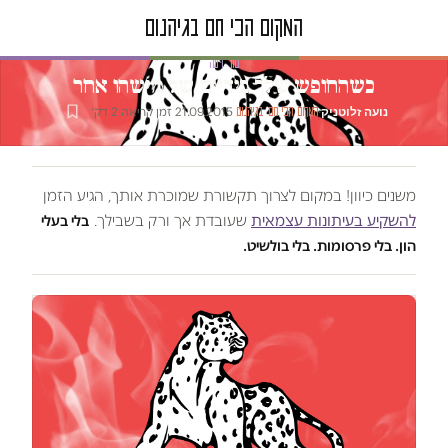
טור דעה
כשהחופש שלך בידיים של מישהו אחר
נועה זלוטניק
·
·
21.09.2015
·
זמן קריאה 2 דק׳
המקום הכי חם בגיהנום
משנים כיוון! במקום לצרוך תקשורת שמוכרת אותך, הגיע הזמן
להשקיע בעיתונות עצמאית
שעובדת אך ורק בשבילך.
בלי בעלי
הון. בלי פרסומות. בלי בולשיט.