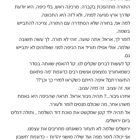
התורה מתהפכת בקברה. מרכינה ראש, בלי כיפה. היא יודעת
שדרך ארץ מגיעה לפניה, ולא לזה היא התכוונה.
למה אני, בחורה שלא הסתדרה עם התורה, צריכה להתבייש
בשמה.
לומר לך, אראל, אתה טועה. זוהי לא תורה. לך עשה תשובה
שלמה. אולי אפילו תוריד את הכיפה לפני. שאלוהים לא יתבייש
גם.
קל לעשות דברים שקלים לנו. קל להאמין שאתה בסדר
כשמאחוריך נמצאים אנשים רבים כדוגמת 'מה פתאום
התעוררתם? איפה הייתם כשקראו למירי כך וכך?!'
אוי, זה עצוב. זה מזה עצוב.
איזהו גיבור…? תהיה גיבור אראל. תראה שהכיפה היא באמת
משהו אחר, מה שכולם מנסים לומר ולעורר.
אל תהיה ילד קטן שמקשט את סוכת דוד השלמה , ותולה דגלים
ביום ירושלים.
ירושלים שלמה לא תעזור כשאנחנו מחריבים את עצמנו.
אני יכולה לומר מפה ועד שילה מושגי יהדות – כדוגמת 'חשבון