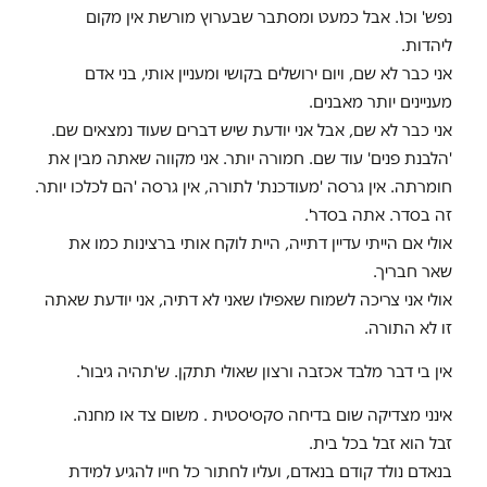
נפש' וכו'. אבל כמעט ומסתבר שבערוץ מורשת אין מקום
ליהדות.
אני כבר לא שם, ויום ירושלים בקושי ומעניין אותי, בני אדם
מעניינים יותר מאבנים.
אני כבר לא שם, אבל אני יודעת שיש דברים שעוד נמצאים שם.
'הלבנת פנים' עוד שם. חמורה יותר. אני מקווה שאתה מבין את
חומרתה. אין גרסה 'מעודכנת' לתורה, אין גרסה 'הם לכלכו יותר.
זה בסדר. אתה בסדר'.
אולי אם הייתי עדיין דתייה, היית לוקח אותי ברצינות כמו את
שאר חבריך.
אולי אני צריכה לשמוח שאפילו שאני לא דתיה, אני יודעת שאתה
זו לא התורה.
אין בי דבר מלבד אכזבה ורצון שאולי תתקן. ש'תהיה גיבור'.
אינני מצדיקה שום בדיחה סקסיסטית . משום צד או מחנה.
זבל הוא זבל בכל בית.
בנאדם נולד קודם בנאדם, ועליו לחתור כל חייו להגיע למידת