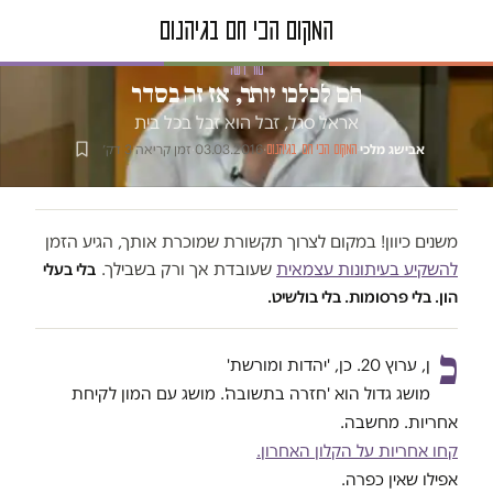
טור דעה
הם לכלכו יותר, אז זה בסדר
אראל סגל, זבל הוא זבל בכל בית
אבישג מלכי
·
·
03.03.2016
·
זמן קריאה 3 דק׳
המקום הכי חם בגיהנום
משנים כיוון! במקום לצרוך תקשורת שמוכרת אותך, הגיע הזמן
להשקיע בעיתונות עצמאית
שעובדת אך ורק בשבילך.
בלי בעלי
הון. בלי פרסומות. בלי בולשיט.
כ
ן, ערוץ 20. כן, 'יהדות ומורשת'
מושג גדול הוא 'חזרה בתשובה'. מושג עם המון לקיחת
אחריות. מחשבה.
קחו אחריות על הקלון האחרון.
אפילו שאין כפרה.