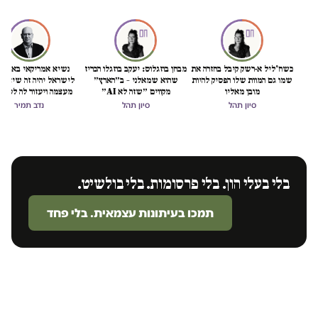
כשח'ליל א-רשק קיבל בחזרה את
מבחן בוזגלוס: יעקב בוזגלו הכריז
נשיא אמריקאי באמת ט
שמו גם המוות שלו הפסיק להיות
שהוא שמאלני – ב״הארץ״
לישראל יהיה זה שיציל 
מובן מאליו
מקווים ״שזה לא AI״
מעצמה ויעזור לה לסיים
הכיבוש
סיון תהל
סיון תהל
נדב תמיר
בלי בעלי הון. בלי פרסומות. בלי בולשיט.
תמכו בעיתונות עצמאית. בלי פחד