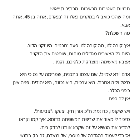
תכניות סאטירות מכאיבות. מכתיבות ייאוש.
ומה שהכי כואב לי במקרים כאלו זה 'בנאדם, אתה בן 45. אתה
אבא.
מה השכלת?'
איך קורה לנו, מה קורה לנו. פעם 'חכמים' היו זקני הדור.
היום כל הצעירים מגדילים מוחות, שופטים את הזקנים.
אצבע מאשימה ומוצדקת כלפיכם, זקנינו.
אדם 'ירא שמיים', שם עצמו בתכנית, שמרימה על נס כי היא
מ'טלוויזיה אחרת'. היא ערכית, היא נכונה, היא יהודית. פניה אינן
כ'פני הכלב'.
אין לה פנים.
ויש שיקומו, כדוגמת ח"כ אורן חזן. יצעקו :"צביעות".
מזכיר לי מאוד את שריפת המשפחה בדומא. איך קמו וקראו
להדיר את הנשיא על זה שקרא אותנו לבדק בית.
אז כדי לעמוד בהגדרה של מוסרי, של בנאדם, זה רק בתנאי