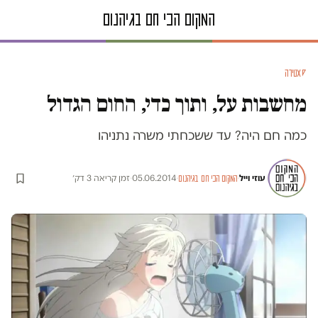
סאטירה
מחשבות על, ותוך כדי, החום הגדול
כמה חם היה? עד ששכחתי משרה נתניהו
עוזי וייל
·
·
05.06.2014
·
זמן קריאה 3 דק׳
המקום הכי חם בגיהנום