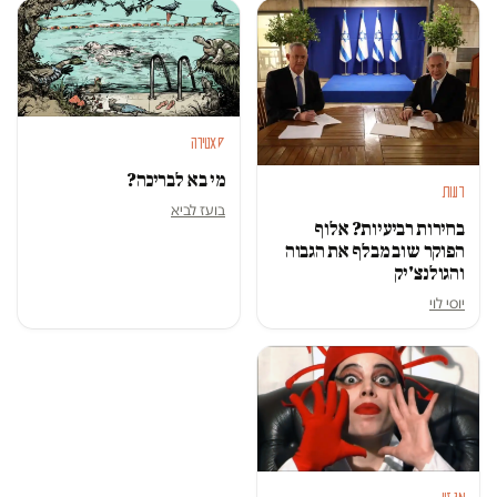
סאטירה
מי בא לבריכה?
דעות
בועז לביא
בחירות רביעיות? אלוף
הפוקר שוב מבלף את הגבוה
והגולנצ'יק
יוסי לוי