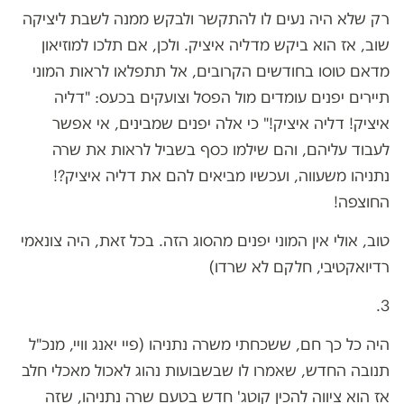
רק שלא היה נעים לו להתקשר ולבקש ממנה לשבת ליציקה
שוב, אז הוא ביקש מדליה איציק. ולכן, אם תלכו למוזיאון
מדאם טוסו בחודשים הקרובים, אל תתפלאו לראות המוני
תיירים יפנים עומדים מול הפסל וצועקים בכעס: "דליה
איציק! דליה איציק!" כי אלה יפנים שמבינים, אי אפשר
לעבוד עליהם, והם שילמו כסף בשביל לראות את שרה
נתניהו משעווה, ועכשיו מביאים להם את דליה איציק?!
החוצפה!
טוב, אולי אין המוני יפנים מהסוג הזה. בכל זאת, היה צונאמי
רדיואקטיבי, חלקם לא שרדו)
3.
היה כל כך חם, ששכחתי משרה נתניהו (פיי יאנג וויי, מנכ"ל
תנובה החדש, שאמרו לו שבשבועות נהוג לאכול מאכלי חלב
אז הוא ציווה להכין קוטג' חדש בטעם שרה נתניהו, שזה