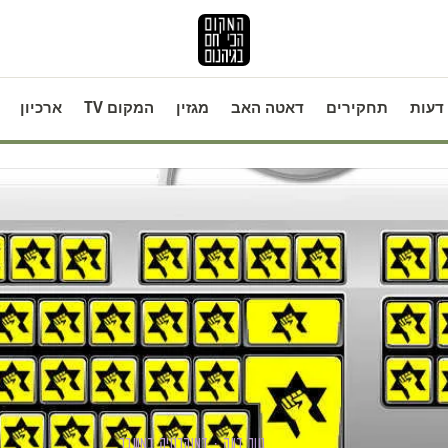
דעות
תחקירים
דאטה האב
מגזין
המקום TV
ארכיון
טור דעה · דמוקרטיה במשבר