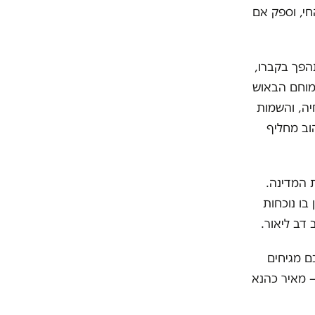
חי, וספק אם
תהפך בקברו,
מוחם הבאוש
יה, והשמות
וב מחליף
ת המדינה.
בו נוכחות
 דב ליאור
.
ם מגיחים
– מאיר כהנא