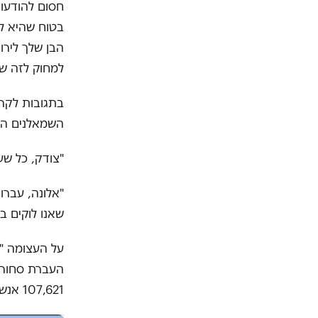
חסום להודעות
בטוח שהיא לא
הבן שלך לירו
למחוק לזה של
בתגובות לקרי
השמאלנים הבוגדים! הם הא
"צודק, כל שע
"אלונה, עברו
שאנו לוקים ב
על העצומה "ע
העברת סחורות
107,621 אנשים. עכשיו, מן הסתם, המספר כבר הכפיל או שילש את עצמו.