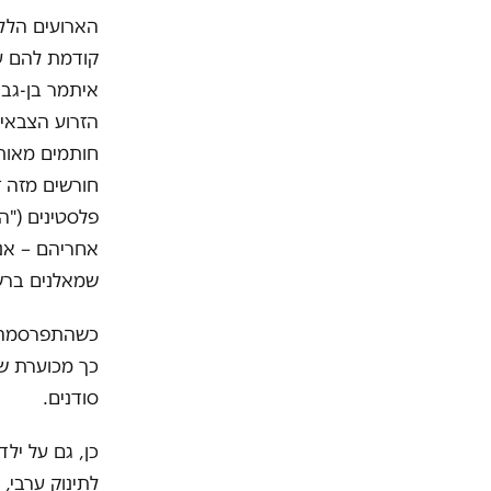
הארועים הללו
קודמת להם עב
איתמר בן-גבי
הזרוע הצבאית
חותמים מאות-
חורשים מזה ז
פלסטינים ("ה
אחריהם – אנש
שמאלנים ברשת
כשהתפרסמה 
כך מכוערת שרק
סודנים.
כן, גם על יל
לתינוק ערבי, 