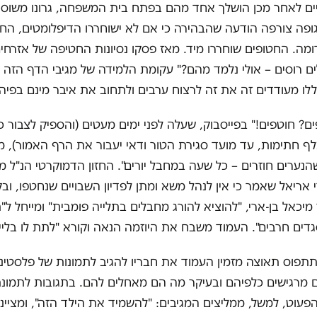
יים לאחר מכן הושלך אחד מהם בפתח בית המשפחה, גרונו משוסף 
גופה צורפה הודעה שהבהירה כי אם לא ישוחררו הדיפלומטים, הח
דומה. החטופים שוחררו מיד. מאז פסקו נסיונות החטיפה של אזרחים 
ים רוסים – אולי נלמד מהם?" עקומת הלמידה של מגיבי הדף הזה 
ו מעודדים זה את זה לרצוח ערבים ולתחוב את איבר מינם בפיה
ם? חוטפים!" בפייסבוק, שעלה לפני ימים מעטים (והספיק לצבור כ
ד ל-20 אלף חתימות, עד מועד סגירת הטור ודאי יעבור את הרף האמור), 
הנערים חוזרים – כל שעה במחבל יורים". החזון הדמוקרטי הנ"ל מ
 אריאל שאמר כי אין לנהל משא ומתן לפדיון השבויים שנחטפו, וב
יכאל בן-ארי, "להוציא להורג מחבלים בתלייה פומבית" ומייחל ל"
דים חרבים". העמוד משבח את היוזמה הנאה וקורא "לתת לו בלייק
תפוס תאוצה מזמין העמוד את חבריו להגיב לתמונות של פלסטיני
ם מרגישים כלפיהם ובעיקר מה הם מאחלים להם. בתגובות לתמונ
 הפעוט, למשל, ממליצים המגיבים: "להשמיד את הילד הזה", ומציינ