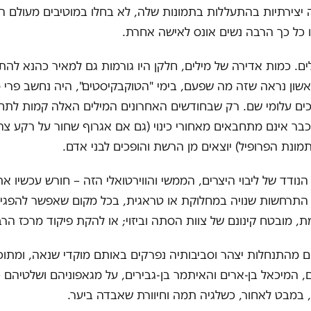
יצירתיות בהתעללות בתמונות שלה, לא בחלו במוטיבים מעולם ה
 כל כך הרבה נשים אונס לאישה אחרת.
ים. כמות אדירה של מילים, חלקן היו גורמות גם למאיר כהנא לה
שון נראה שזה מה שפעם, בימי "הטוקבקיסטים", היה נחשב פרי 
ים עלומי שם. רק שבחודשים האחרונים המילים האלה קמות לתח
בר אינם מתחבאים מאחורי כינוי (גם אם אגרוף שחור על רקע צה
ונת הפרופיל) יוצאים מן הרשת והופכים לבני אדם.
 הנודד של ליבוי היצרים, הממשי והווירטואלי הזה – חורש עכשיו א
תרחשות שנויה במחלוקת או טראגית, בכל מקום שאפשר להפגין 
ת, מובטח קינונם של צוות הסתה וביזוי; או להקת פיקוד מרכז הרב
 מהתנחלות יצהר וסביבותיה נפרקים באותם מוקדי שנאה, ומתוכ
, המיכאל בן-ארים והאיתמר בן-גבירים, על מגאפוניהם ושלטיהם 
במבט לאחור, כשלגיה תמה וחיוורת שאבדה ביער.