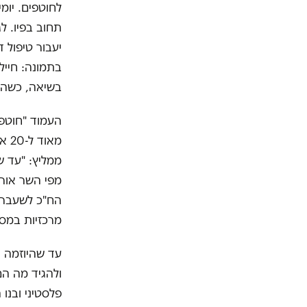
לחוטפים. יומ
תחוב בפיו. ל
יעבור טיפול 
בתמונה: חייל
בשיאה, כשהלל
העמוד "חוטפי
מאו
ממליץ: "עד ש
מפי השר אורי
הח"כ לשעבר מ
מרכזיות במסג
עד שהיוזמה ת
ולהגיד מה ה
פלסטיני ובנו