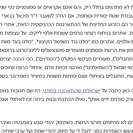
 לא מתהווים בחלל ריק, והם אינם אקראיים או ספונטניים כפי שני
ודת שטח יסודית וסוחפת. אם הח"כ לשעבר ד"ר מיכאל בן-ארי ו
ר הם הזרוע המדינית של ההתארגנות הכהניסטית הזאת, אתרי ה
. אתרים בניחוח רצחני גורפים עשרות-אלפי לייקים. על עצומות מ
אלפים. אתרים כמו "כולנו נגד השמאל הקיצוני", "כולנו בעד מוות 
מן את הרשת ומסמנים מועמדים פוטנציאלים ללינצ'טרנט ברוטאלי
מחבלים"), מעוררים מבקשי המקלט ("הסודנים"), הכי הרבה יצרים 
י שמאל ("השמאלנים") וארגוני זכויות אדם. איחולי הרצח שזוכים
, מתובלים באיחולי אונס ומיתות משונות במיוחד כשמדובר בשמא
כאן כתבה על
ישראלית שהתאהבה בסודני
, היו שם תגובות בנוס
 סודנים יזיינו אותך", ואילו הכתבת ובנות ביתה זכו לאיחולי אונס
דים לא מרחמים פורעי הרשת: כשתינוק יהודי טבע באמבטיה ואיברי
געשו האמירות כמו: "חבל לי על תינוק יהודי שמת ועל ערבי שיחיה ו