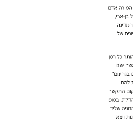
המורה אדם
בן-ארי,
 המדינה
נים של
ותר כל רסן
שר ישבו
בגהינום"
ת להם
קום התקשר
דלת. בסופו
חניה שליד
ת ויצא