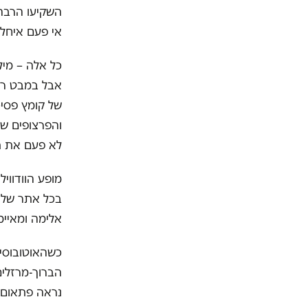
השקיעו הרבה 
אי פעם איחלו
כל אלה – מיל
אבל במבט רא
של קומץ פסיכ
והפרצופים שכ
לא פעם את תמ
מופע הוודוויל
בכל אתר של ה
אלימה ומאיימ
כשהאוטובוסים
הברוך-מרזלים
נראה פתאום, 