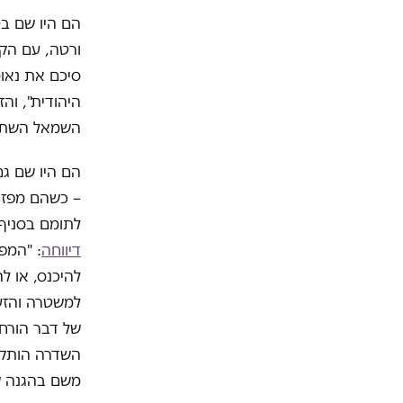
הם היו שם ב
ורטה, עם הקר
סיכם את נאומ
היהודית", וה
השמאל השתול
הם היו שם גם
– כשהם מפזר
לתומם בסניף 
דיווחה
: "המפ
להיכנס, או 
למשטרה והזע
של דבר הורחק
השדרה הותקף
משם בהגנה של