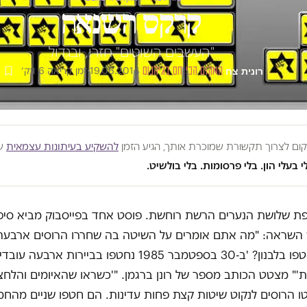
קרקס השנאה
"העשבים השוטים" חזרו, ובגדול
רונית צח
·
המקום הכי חם בגיהנום
·
19.06.2014
·
זמן קריאה 6 דק׳
מקום לצרוך תקשורת שמוכרת אותך, הגיע הזמן
להשקיע בעיתונות עצמאית
שע
י בעלי הון. בלי פרסומות. בלי בולשיט.
ת שלושת הנערים הרשת רוחשת. פוסט אחד בפייסבוק מביא סיפו
השראה: "מה אתם אומרים על השיטה בה שחררו הרוסים ארבעה 
שגרירות שנחטפו בלבנון? 'ב-30 בספטמבר 1985 נחטפו בביירות אר
'" מצטט הכותב מספר של רונן ברגמן. "'כשראו שהאיומים והלחצ
טו הרוסים לנקוט שיטות קצת פחות עדינות. הם חטפו שניים מהח