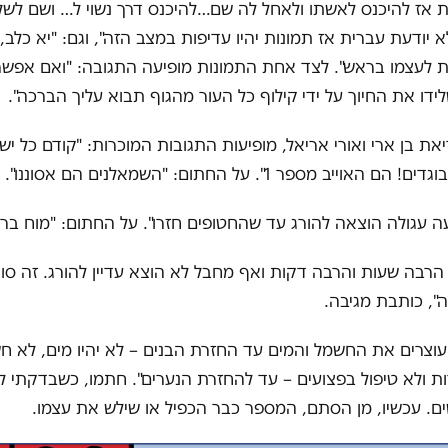
 אז להיכנס לאשתו ולאחל לה שם…להיכנס דרך נשוי ל… ושם לשלו
 יודעת עברית אז תמונות יהיו עדיפות במצב הזה", וגם: "יא כלב
ת לעצמו בראש". לצד אחת התמונות מופיעה התגובה: "ואם אפשר
ידו את החיוך על ידי קילוף כל העור מהגוף תבוא עליך הברכה".
את בן ארי ואורי אריאל, מופיעות התגובות המוכרות: "קודם כל י
וייב מספר 1". על החתום: "השמאלנים הם אסוננו".
ה עגולה הוצאה להורג עד שהחטופים חזרו". על החתום: "מוח ברי
 הרבה שעות והרבה דקות ואף מחבל לא הוצא עדיין להורג. זה סו
ה", כותבת מגיבה.
וצרים את החשמל והמים עד החזרת הבנים – לא יהיו מים, לא ח
 ולא טיפול בפצועים – עד להחזרת הנערים". חתמו, כשבדקתי ל