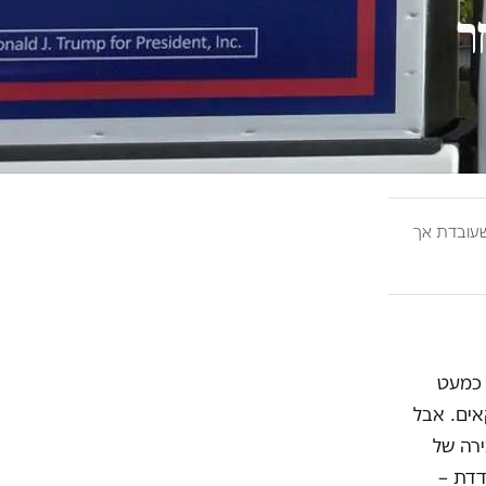
ר
ובדת אך
 כמעט
אים. אבל
בוצה בכירה של
דדת –