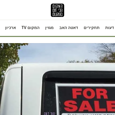
דעות
תחקירים
דאטה האב
מגזין
המקום TV
ארכיון
טור דעה