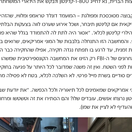
ייג 1-800-קלינטון ולבקש את הילארי המושחתת"
בוצה מסוכסכת ומפולגת – המועמד דונלד טראמפ ומלוויו, שהזהירו
אית אם קלינטון תיבחר, ושכל אירוע שערכו לווה בצעקות הבלתי 
ילרי קלינטון לכלא׳. ״אסור היה לתת לה להתמודד בגלל שהיא פו
והמחשבה הזו התנחלה בלבבות של המוני אמריקאים, שרואים בקל
 זמנית, עד לרגע בו תפתח נגדה חקירה, אפילו שהחקירה כבר ה
המהלכים האחרונים של ה-FBI רק הזינו את המחשבה הקונספירטיבית שמש
לפני השטח. ואין זה משנה שמדובר לכל היותר על פגיעה בחוקי
ם סודיים בשרת מייל פרטי. לא השלכה לכלא, בטח לא פסילה מר
אמריקאים שמאמינים לכל תיאוריה ולכל הכפשה. ״את יודעת שב
טון נרצחו אנשים, עובדים שלו? והם הסתירו את זה וטשטשו ומרחו״
העדיף לא לציין את שמו).