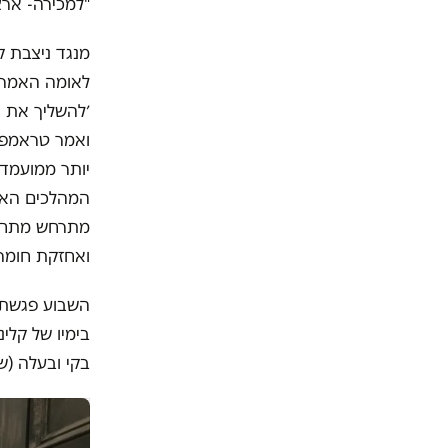
"למכירה- ארצות הברית, נא לח
מנגד ניצבת ק
לאומה האמריק
׳להשליך את ה
ואמר טראמפ. 
יותר ממועמדת
מתרחש מתחת 
ואחזקת חומרי
השבוע פגשתי 
בימיו של קלינ
בקי ובעלה (ש