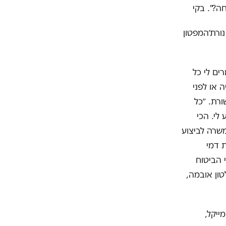
ה?". בקי
נורת׳המפטון
ים לי כל
 או לפני
רת. ״כל
לי. הכי
שרה לביצוע
 דמי
 הביטוח
טון אובמה,
ייקל,