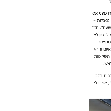
 מפני אסון
נסבלות –
שעת״, חזר
ינטון לא
סתיימה.
הו איום ונורא
 השקיפות
אש.
בית הלבן
, אמרו לי