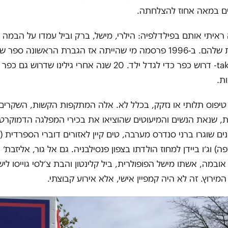
ים במאה אחוז להצלחתה.
ראיתי אותם בפילדלפיה: הילרי, מישל, ברק וביל עמדו על הבמה יח
takes a village- דרוש כפר כדי לגדל ילד. 20 שנה אחרי גילינו ש
ת.
טיפוס תלותי או נזקק, בכלל לא. אלה המתקפות הקשות, השקרים, 
, שנאת הנשים והמיעוטים שהוציאו את בכירי המפלגה הדמוקרטי
ים שוגרו ברני סנדרס מערבה, טים קיין לאזורים דוברי הספרדית (
 וג׳ו ביידן למחוז הולדתו בצפון פנסילבניה. גם אל גור, אליזבת׳ וו
ובמה, אשתו מישל הפופולרית, ביל קלינטון והבת צ׳לסי גוייסו ליש
מירוץ. זה לא היה קמפיין אישי, אלא אירוע קבוצתי.