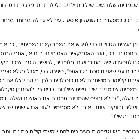
במדינה שלנו נשים שיולדות ילדים בלי להתחתן מקבלות דמי רווח
י הזוג במסעדה בדאונטאון איסטון, עיר לא גדולה במיוחד במחוז 
.
מן הערים הגדולות כדי לפגוש את האמריקאים האמיתיים, כך אומר
החכמות. ובכן, הנה האמריקאים האמיתיים: ביום א׳, אחרי הכנסיה
ם למסעדה יפה. הם רהוטים, מלומדים, לבושים היטב, צרכני תקשו
ורדים עלי שאני תומכת בטראמפ״, סיפרה בקי, ״אבל זה לא מפריע 
חת קלינטון המושחתת לא תיכנס לבית הלבן, כי הם ינצלו את המ
מאמינה שבמדינה שלנו נשים שיולדות ילדים בלי להתחתן מקבלות
סיף בעלה, "זה לא נתפס שהמדינה מממנת את האנשים האלה. דמי
 ועולים וחונקים אותנו. אנחנו לא מסכימים לעוד ארבע שנים של של
מדינה שלנו״.
בכנסייה האוונגליסטית בעיר בית-לחם שמעתי קולות מתונים יותר. מ