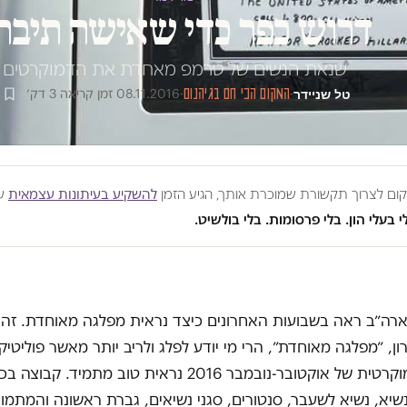
דרוש כפר כדי שאישה תיבח
שנאת הנשים של טרמפ מאחדת את הדמוקרטים
טל שניידר
·
המקום הכי חם בגיהנום
·
08.11.2016
·
זמן קריאה 3 דק׳
מקום לצרוך תקשורת שמוכרת אותך, הגיע הזמן
להשקיע בעיתונות עצמאית
שע
י בעלי הון. בלי פרסומות. בלי בולשיט.
ארה״ב ראה בשבועות האחרונים כיצד נראית מפלגה מאוחדת. זה
ון, ״מפלגה מאוחדת״, הרי מי יודע לפלג ולריב יותר מאשר פוליטיק
המפלגה הדמוקרטית של אוקטובר-נובמבר 2016 נראית טוב מתמיד. ק
נשיא, נשיא לשעבר, סנטורים, סגני נשיאים, גברת ראשונה והמתמו