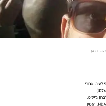
ובדת אך
 לעיר. אחרי
שלם!)
רון ג'יימס.
NBA
, הזמין