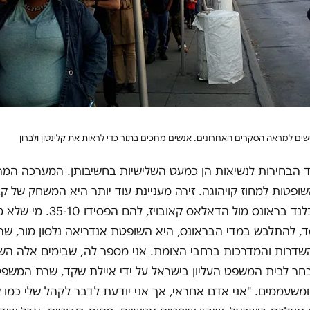
שים למראה הסקרים האחרונים. אנשים מחכים בתור כדי לראות את קלינטון ולברון
ד הבחירות לנשיאות הן כמעט השלישיות בחשיבותן. המערכה המר
ופטות למחוז קויהוגה. זירה מעניינת עוד יותר היא המשחק של ק
הפוטבול קליבלנד בראונס מול הדאלאס קאובוי
, להתלבש במדי הבראונס, היא השופטת אנדריאה נלסון מור, שר
השדרות והמדרכות ברחבי הצומת. אני מספר לה, שבימים אלה הש
חר לבית המשפט העליון בישראל על ידי איילת שקד, שרת המשפט
ומשעממים. "אני אדם אחראי, אך אני יודעת לדבר לקהל שלי כמו ש