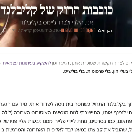
כוכבות החוק של קליבלנד
אני, הילרי ולברון ג'יימס בקליבלנד
דגן ואלד
·
המקום הכי חם בגיהנום
·
08.11.2016
·
זמן קריאה 7 דק׳
מקום לצרוך תקשורת שמוכרת אותך, הגיע הזמן
להשקיע בעיתונות עצמאית
שע
י בעלי הון. בלי פרסומות. בלי בולשיט.
וך בקליבלנד התחיל כשחסר בית ניסה לשדוד אותי, מיד עם הגעתי
 לנפנף אותו, התיישבתי לנוח מנסיעת האוטובוס הארוכה (לילה 
אום, כמו בסרטים, נוחת ליידי פלייר וממנו ניבטות אליי פניו של לב
, שהוביל את קבוצתו כמעט לבד לאליפות האחרונה והמרגשת ב-