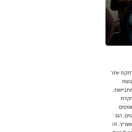
תקת יותר
בוצת
ז, להם הפסידו 35-10. מי שלא מתביישת,
וקדת
ופטים
ים, הם
צריך. זה