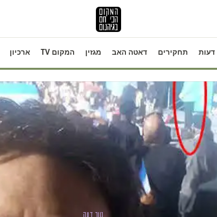
דעות
תחקירים
דאטה האב
מגזין
המקום TV
ארכיון
טור דעה