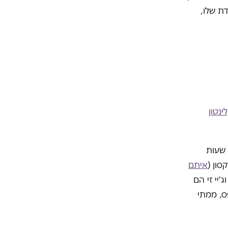
ת שלו,
נטון
 שעות
סון (
איתם
'יי זי הם
ס, ממתי