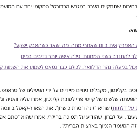
בחירות שתתקיים הערב במגרש הכדורסל המקומי יחד עם המועמד
שא:
 האמריקאית ביום שאחרי מחר: מה ישאר כשהאבק ישקע?
ך להתנדב בשני המחנות וגילה איפה יותר נדיבים במים
כול במעלה נהר הדלוואר: לכולם כבר נמאס לשמוע את השמות קלי
ם בקלינטון, מקבלים גינויים מיידיים על ידי הפעילים של טראמפ.
ופעתה שלשום של קייטי פרי לטובת קלינטון, אמרו עליה וואזיה וג'ק
ם על דלתות
) שהיא "זונה חסרת כישרון". את הפאוור-קאפל ביונסה וג
שעים", ועל לברון, שהודיע על תמיכה בהילרי, אמרו שהוא "סתם אפ
זה המעמד הנמוך בארצות הברית?".