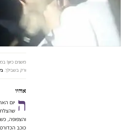
משנים כיוון! ב
ורק בשבילך.
בל
אוהיו
ה
יום האר
שהצלחתי
והצפופה, כשפת
כוכב הכדורסל