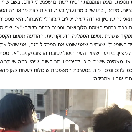
נוספת, ומעט מנומנמת יחסית לשתיים שפגשתי קודם, בשם שרי מי
ות. מידאיי, בתו של כומר נערץ בעיר, נראית קצת מהאווירה ה
אמינה שניסיון ואהדה לעיר, יכולים לעזור לי להיבחר", היא מספרת
בת ברחבי הצומת הלוך ושוב, וממנה כריזה בקולה: "אני שרי מידא
קיד שופטת מטעם המפלגה הדמוקרטית. ההודעה מטעם הקמפיי
ד השופטת". שעתיים שאני שומע את הפסקול הזה, ואני שואל את 
קמפיין, בידיעה שאולי העיר תיפול לטובת הרפובליקנים. "אני מס
אני מאמינה שיש לי סיכוי להיכנס ויותר חשוב, שיהיו כמה שיותר נ
ו ג'ונס ונלסון מור, במערכת המשפטית שיכולות לעשות כאן מהפ
 אוהיו ואמריקה".