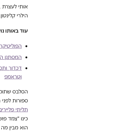
אותי לעצרת 
הילרי קלינטון.
עוד באותו נו
הפוליטיקה
המסתנן הל
דכדוך ותס
וטראמפ
הסלבס שתומכי
ספורות לפני ה
תליתי פליירי
כינו "צמד פו
הוא מבין מה 