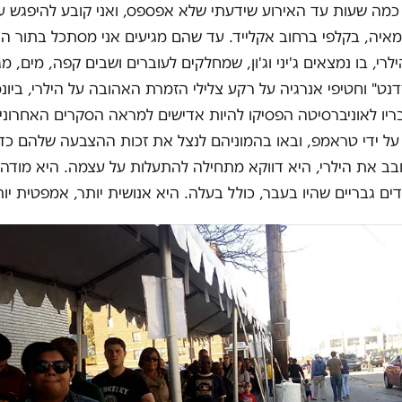
 כמה שעות עד האירוע שידעתי שלא אפספס, ואני קובע להיפגש 
 ומאיה, בקלפי ברחוב אקלייד. עד שהם מגיעים אני מסתכל בתור האר
רי, בו נמצאים ג'יני וג'ון, שמחלקים לעוברים ושבים קפה, מים, מ
ט" וחטיפי אנרגיה על רקע צלילי הזמרת האהובה על הילרי, ביונסה
יו לאוניברסיטה הפסיקו להיות אדישים למראה הסקרים האחרוני
על ידי טראמפ, ובאו בהמוניהם לנצל את זכות ההצבעה שלהם כדי
בב את הילרי, היא דווקא מתחילה להתעלות על עצמה. היא מודה 
דים גבריים שהיו בעבר, כולל בעלה. היא אנושית יותר, אמפטית יות