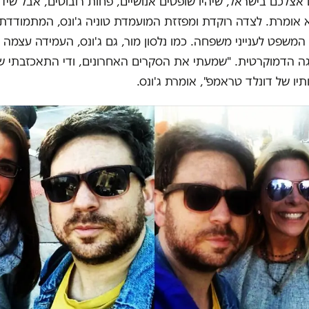
אצלכם בישראל, שיהיו שופטים אנושיים, פחות רובוטים, אבל שיד
א אומרת. לצדה רוקדת ומפזזת המועמדת טוניה ג'ונס, המתמודדת
משפט לענייני משפחה. כמו נלסון מור, גם ג'ונס, העמידה עצמה 
 הדמוקרטית. "שמעתי את הסקרים האחרונים, ודי התאכזבתי ש
יו של דונלד טראמפ", אומרת ג'ונס.