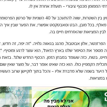
רתי הממומן מכסף ציבורי – תועלת אחרת אין לו.
בלי קשר לדמיון בין השטרות, שווה להתעכב על 40 השניות של סרטו
מאלף, בכל מובן, הבט וסאבטקסט אפשרי, את הפער שבין איך הש
בין המציאות שהאזרחים חיים בה.
הפרזנטור, אלון אבוטבול, מהגג בגאווה גלויה. "זה יפה, זה חדש, 
זה מספר את הסיפור שלנו בארץ הזאת", הוא עוצר לרגע ומוסיף: "ז
יינו, בטוח, כזה שעומד במבחן הזמן. הכסף החדש שלנו". בזאת
תכלית הקמפיין כולו. הוא כזה שאינו אומר דבר, על מוצר שאין שו
ל היעד בשפה שלא מדברת אליו – והכל בתוך לוקיישן שרוב העשיר
 במציאות.