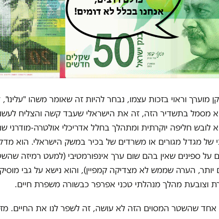
ן מוערך וראוי בזכות עצמו, נבחר להיות זה שאומר משהו "עלינו",
א מסמל בתשדיר הזה, זה את הישראלי שעבד קשה והצליח לעשו
 לובש חליפה יוקרתית ומתהלך בחלל אדריכלי אולטרה-מודרני ש
 של מגדל מגורים או משרדים של בכיר במשק הישראלי. הוא מדק
ם על ספינים שאין בהם שום ערך אינפורמטיבי (למעט רמיזה שהש
 יותר, הערה שממש לא מצדיקה קמפיין), והוא נישא על גבי מוסי
ת וצובעת מהלך מנהלתי טכני אפרפר כבשורה משפרת חיים.
אחד שהשטר המסוים הזה לא עושה, זה לשפר לנו את החיים. מזעו