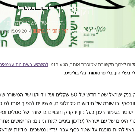
הקמפיין להקטנת המו
השקל של השכן ירוק יותר
ברוך שמילוביץ'
·
המקום הכי חם בגיהנום
·
15.09.2014
·
זמן קריא
במקום לצרוך תקשורת שמוכרת אותך, הגיע הזמן
להשקיע בעיתונות עצמאית
י בעלי הון. בלי פרסומות. בלי בולשיט.
חר ישיק בנק ישראל שטר חדש של 50 שקלים ועליו דיוקנו של המשורר 
בסקי ובו שורה של חידושים טכנולוגיים, שצפויים להפוך אותו למוגן 
יעוטר בגימור רענן בעל גוון ירקרק וחבויים בו שורה של סמלים וסי
 הימים של עם ישראל (עדכון ביניים למתעניינים: החיפושים אחר
ראוי להיות מונצח על שטר כסף עברי עדיין נמשכים. מדינת ישרא