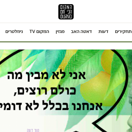
תחקירים
דעות
דאטה האב
מגזין
המקום TV
ניוזלטרים
טור דעה