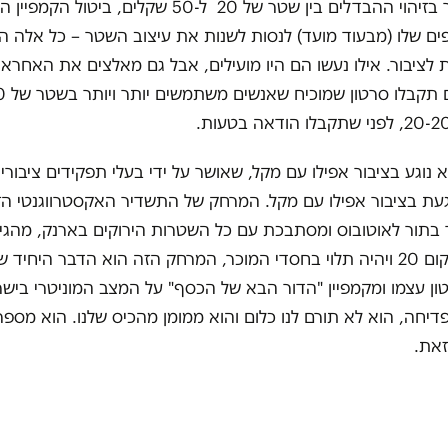
תדרוך הציבור בזיהוי ההבדלים בין שטר של 20 ל-50 שקלים, ביטול הק
ים שלו (מבעוד מועד) לנסות לשנות את עיצוב השטר – כל אלה הי
 לציבור. אילו נעשו הם היו מועילים, אבל גם מאלצים את האחראי
א נוגע בציבור אפילו עם מקל, שאושר על ידי בעלי תפקידים ציבורי
געת בציבור אפילו עם מקל. המרחק של התשדיר האקסטרווגנטי 
 בתור לאוטובוס ומסתבכת עם כל השטרות הירוקים בארנק, מהגי
שייתן 50 במקום 20 ויהיה תלוי בחסדי המוכר, המרחק הזה הוא הדבר היחי
ן עצמו ומקמפיין "הדור הבא של הכסף" על המצב המוניטרי בישר
יחה, הוא לא תורם לנו כלום והוא ממומן מהכיס שלנו. הוא מספר
זאת.