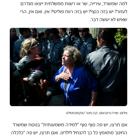
למה שמשרד, עירייה, שר או רשות ממשלתית ייצאו מגדרם
לעזור? יש בזה כסף? יש בזה רווח פוליטי? אין. ואם אין, הרי
שאיש לא יעשה דבר.
צילום: שירז גרינבאום, קרן מנור /אקטיבסטילס
אם תרצו, יש פה סוף סוף "למידה משמעותית" בנוסח שמשרד
החינוך מתאמץ כל כך להנחיל לילדינו. ואם תרצו, יש פה "כלכלה