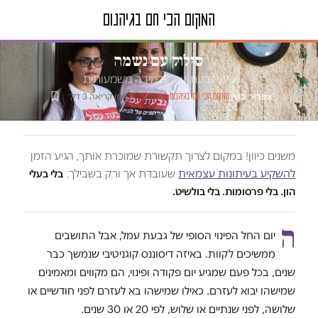
טור דעה
סילוק עם נשמה
פינוי גבעת עמל: למידה משמעותית
צפריר בשן
·
·
17.09.2014
·
זמן קריאה 3 דק׳
המקום הכי חם בגיהנום
משנים כיוון! במקום לצרוך תקשורת שמוכרת אותך, הגיע הזמן
להשקיע בעיתונות עצמאית
שעובדת אך ורק בשבילך.
בלי בעלי
הון. בלי פרסומות. בלי בולשיט.
ה
יום החל הפינוי הסופי של גבעת עמל, אבל התושבים
ממשיכים לקוות. באיזה דיסוננס קוגניטיבי שנמשך כבר
שנים, בכל פעם שמגיע יום פקודה ופינוי, הם מקווים ומאמינים
שמישהו יבוא לעזרם. כאילו שמישהו בא לעזרם לפני חודשיים או
שלושה, לפני שנתיים או שלוש, לפי 20 או 30 שנים.