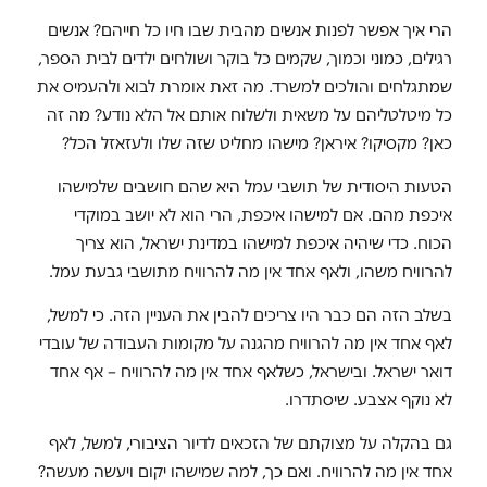
הרי איך אפשר לפנות אנשים מהבית שבו חיו כל חייהם? אנשים
רגילים, כמוני וכמוך, שקמים כל בוקר ושולחים ילדים לבית הספר,
שמתגלחים והולכים למשרד. מה זאת אומרת לבוא ולהעמיס את
כל מיטלטליהם על משאית ולשלוח אותם אל הלא נודע? מה זה
כאן? מקסיקו? איראן? מישהו מחליט שזה שלו ולעזאזל הכל?
הטעות היסודית של תושבי עמל היא שהם חושבים שלמישהו
איכפת מהם. אם למישהו איכפת, הרי הוא לא יושב במוקדי
הכוח. כדי שיהיה איכפת למישהו במדינת ישראל, הוא צריך
להרוויח משהו, ולאף אחד אין מה להרוויח מתושבי גבעת עמל.
בשלב הזה הם כבר היו צריכים להבין את העניין הזה. כי למשל,
לאף אחד אין מה להרוויח מהגנה על מקומות העבודה של עובדי
דואר ישראל. ובישראל, כשלאף אחד אין מה להרוויח – אף אחד
לא נוקף אצבע. שיסתדרו.
גם בהקלה על מצוקתם של הזכאים לדיור הציבורי, למשל, לאף
אחד אין מה להרוויח. ואם כך, למה שמישהו יקום ויעשה מעשה?