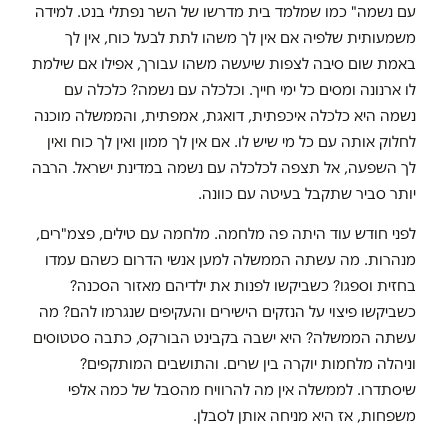
עם נשמה" כמו שמלמד בית מדרשו של השר נפתלי בנט. למידה
משמעותית שלפיה אם אין לך משהו לתת לבעל כוח, אין לך
באמת שום סיבה לצפות שיעשה משהו עבורך, אפילו אם שילמת
לו ארנונה ומסים כל ימי חייך. וכלכלה עם נשמה? כלכלה עם
נשמה היא כלכלה איכפתית, דואגת, אמפתית, והממשלה מוכנה
לחלוק אותה עם כל מי שיש לו. אם אין לך ממון ואין לך כוח ואין
לך השפעה, אל תצפה לכלכלה עם נשמה במדינת ישראל. הרבה
יותר סביר שתקבל בעיטה עם כוונה.
לפני חודש עוד היתה פה מלחמה. מלחמה עם טילים, פצמ"רים,
מנהרות. מה עשתה הממשלה למען אנשי הדרום כשהם עמדו
בחזית וספגו? כשביקשו לפנות את ילדיהם מאזור הסכנה?
כשביקשו פיצוי על הנזקים הישירים והעקיפים שנגרמו להם? מה
עשתה הממשלה? היא ישבה בקבינט הבורקס, כתבה סטטוסים
וניהלה מלחמות יוקרה בין שרים. והתושבים המותקפים?
שיסתדרו. לממשלה אין מה להרוויח מהסבל של כמה אלפי
משפחות, אז היא מניחה אותן לסבלן.