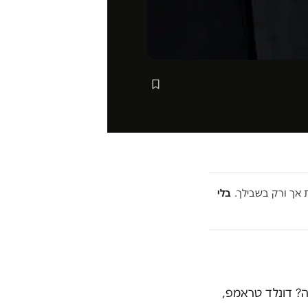
אך ורק בשבילך.
בלי
ור שלה? דונלד טראמפ,