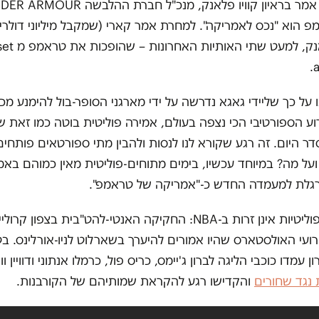
אמר בראיון קוויו פלאנק, מנכ"ל חברת ההלבשה
DER ARMOUR
פ הוא "נכס לאמריקה". למחרת אמר קארי (שמקבל מיליוני דולרי
נק, למעט שתי האותיות האחרונות – שהופכות את טראמפ מ
set
.
a
ל כך שליידי גאגא נדרשה על ידי מארגני הסופר-בול להימנע מכל
ע הספורטיבי הכי נצפה בעולם, אמירה פוליטית בוטה כמו זאת ש
ר היום. זה רגע שקורא לנו לנסות ולהבין מתי ספורטאים פותחי
על מה? במיוחד עכשיו, בימים מתוחים-פוליטית מאין כמוהם בא
גלת למעמדה החדש כ-"אמריקה של טראמפ".
יטיות אינן זרות ב-
NBA
: החקיקה האנטי-להט"בית בצפון קרוליי
רועי האולסטארס שהיו אמורים להיערך בשארלוט לניו-אורלינס. 
 עמדו כוכבי הליגה לברון ג'יימס, כריס פול, כרמלו אנתוני ודוויין וו
נגד שחורים
והקדישו רגע להקראת שמותיהם של הקורבנות.