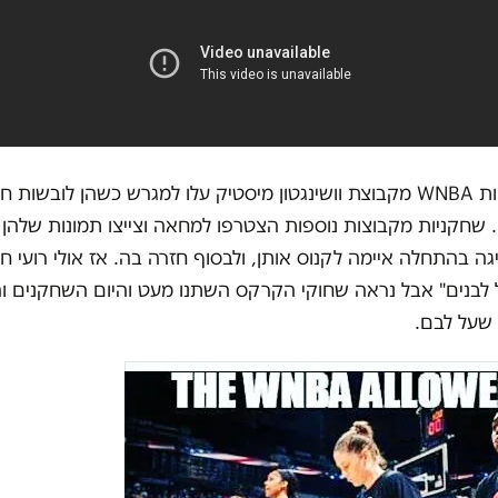
באותו החודש שחקניות WNBA מקבוצת וושינגטון מיסטיק עלו למגרש כשהן לו
Black Lives Matter. שחקניות מקבוצות נוספות הצטרפו למחאה וצייצו תמונות ש
ה בהתחלה איימה לקנוס אותן, ולבסוף חזרה בה. אז אולי רועי ח
לבנים" אבל נראה שחוקי הקרקס השתנו מעט והיום השחקנים ו
שעל לבם.