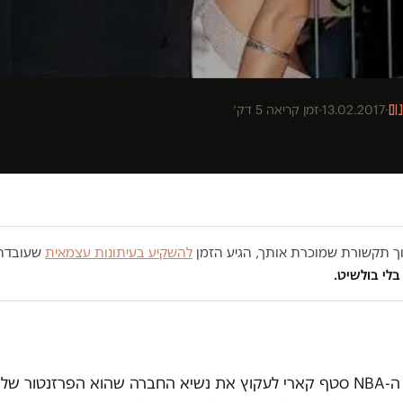
ום
·
13.02.2017
·
זמן קריאה 5 דק׳
רוך תקשורת שמוכרת אותך, הגיע הזמן
להשקיע בעיתונות עצמאית
שעובדת 
בלי בולשיט.
מה יכול לגרום לכוכב ה-NBA סטף קארי לעקוץ את נשיא החברה שהוא הפרזנט