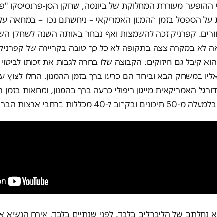
ההופעה מעוררת המחלוקת של ביונסה, שחקן הסן-פרנסיסקו "פורטי
על הספסל בזמן ההמנון האמריקאי – ניחשתם נכון – במחאה על
ים. קפרניק זכה להשמצות ואף נבחר באותה השנה לשחקן השנוא
 לא במקרה צצה בתקופה לא כל כך טובה בקריירה של קפרניק וש
הוא קיבל גם חיזוקים: הקבוצה שלו בחרה לגבות את זכותו לביטוי
יו במשחק הבא וביחד הם כרעו ברך בזמן ההמנון. החלו לצוץ עו
גל האמריקאית מייגון ריפולי כרעה ברך בהמנון, ומחאות בזמן 
4 מכללות ברחבי ארצות הברית.
א נחלתם של הליברלים בלבד. לפני שנתיים בלבד, אירח הנשיא א