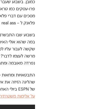
כמובן. בשבוע שעבר 
פרו-עסקים כמו טראמ
מסכים עם דברי פלא
פלאנק ל –
 real ass
בשבוע שבו התבשרנו ע
במה שהוא אולי האירו
שקשה לעבור עליו לסד
מרשה לעצמו לדבר? ו
נפרדה מאובמה ומתר
התבטאויות ומחאות פול
שהליגה הזיזה את אי
של
ESPN
ביולי האחרון
על אלימות משטרתית 