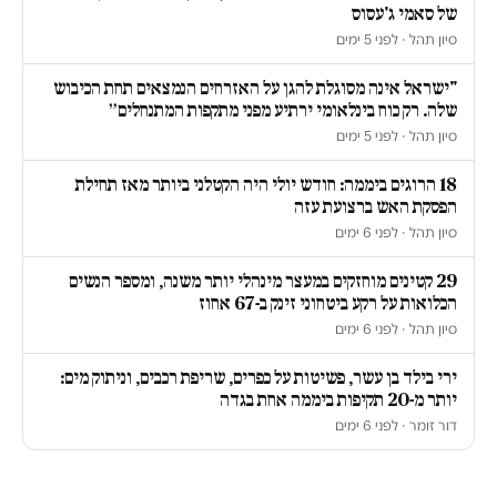
של סאמי ג'עסוס
סיון תהל · לפני 5 ימים
"ישראל אינה מסוגלת להגן על האזרחים הנמצאים תחת הכיבוש
שלה. רק כוח בינלאומי ירתיע מפני מתקפות המתנחלים״
סיון תהל · לפני 5 ימים
18 הרוגים ביממה: חודש יולי היה הקטלני ביותר מאז תחילת
הפסקת האש ברצועת עזה
סיון תהל · לפני 6 ימים
29 קטינים מוחזקים במעצר מינהלי יותר משנה, ומספר הנשים
הכלואות על רקע ביטחוני זינק ב-67 אחוז
סיון תהל · לפני 6 ימים
ירי בילד בן עשר, פשיטות על כפרים, שריפת רכבים, וניתוק מים:
יותר מ-20 תקיפות ביממה אחת בגדה
דור זומר · לפני 6 ימים