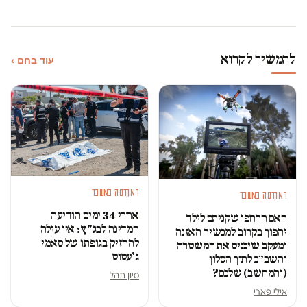
להמשיך לקרוא
עוד בחם ›
דמוקרטיה במשבר
דמוקרטיה במשבר
אחרי 34 ימים הודיעה
האם הרחפן שקניתם לילד
המדינה לבג"ץ: אין עילה
יהפוך בקרוב למכשיר האזנה
להחזיק בגופתו של סאמי
ומעקב שיכניס את המשטרה
ג'עסוס
והשב״כ לתוך הסלון
(והמחשב) שלכם?
סיון תהל
אילי פארי