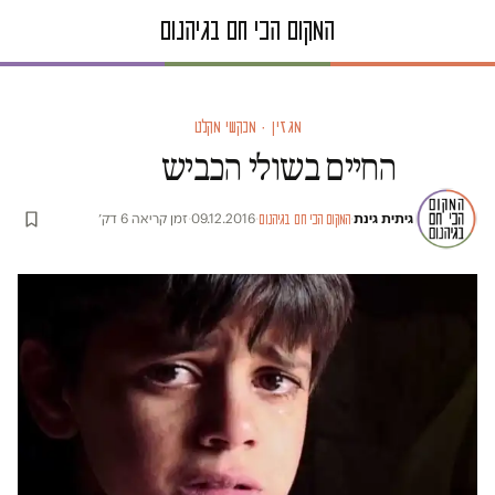
מגזין · מבקשי מקלט
החיים בשולי הכביש
גיתית גינת
·
·
09.12.2016
·
זמן קריאה 6 דק׳
המקום הכי חם בגיהנום