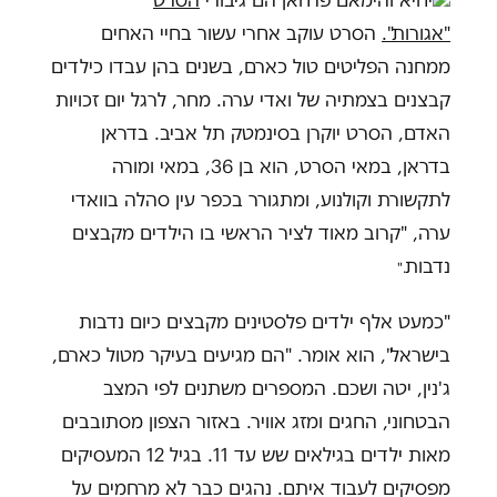
"אגורות".
הסרט עוקב אחרי עשור בחיי האחים
ממחנה הפליטים טול כארם, בשנים בהן עבדו כילדים
קבצנים בצמתיה של ואדי ערה. מחר, לרגל יום זכויות
האדם, הסרט יוקרן בסינמטק תל אביב. בדראן
בדראן, במאי הסרט, הוא בן 36, במאי ומורה
לתקשורת וקולנוע, ומתגורר בכפר עין סהלה בוואדי
ערה, "קרוב מאוד לציר הראשי בו הילדים מקבצים
נדבות
".
"כמעט אלף ילדים פלסטינים מקבצים כיום נדבות
בישראל", הוא אומר. "הם מגיעים בעיקר מטול כארם,
ג'נין, יטה ושכם. המספרים משתנים לפי המצב
הבטחוני, החגים ומזג אוויר. באזור הצפון מסתובבים
מאות ילדים בגילאים שש עד 11. בגיל 12 המעסיקים
מפסיקים לעבוד איתם. נהגים כבר לא מרחמים על