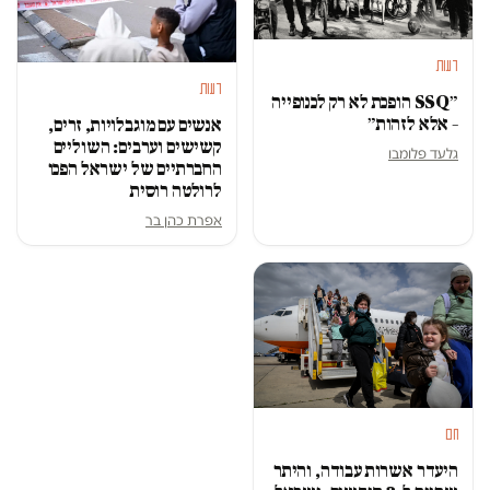
דעות
דעות
״SSQ הופכת לא רק לכנופייה
– אלא לזהות״
אנשים עם מוגבלויות, זרים,
קשישים וערבים: השוליים
גלעד פלומבו
החברתיים של ישראל הפכו
לרולטה רוסית
אפרת כהן בר
חם
היעדר אשרות עבודה, והיתר