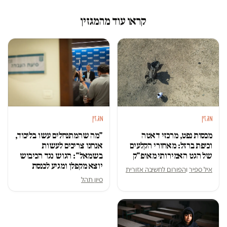
קראו עוד מהמגזין
מגזין
מגזין
מכסות נפט, מרכזי דאטה
"מה שהמתנחלים עשו בליכוד,
וכיפת ברזל: מאחורי הקלעים
אנחנו צריכים לעשות
של הגט האמירותי מאופ"ק
בשמאל": הגוש נגד הכיבוש
יוצא מקפלן ומגיע לכנסת
איל ספיר
ו
הפורום לחשיבה אזורית
סיון תהל