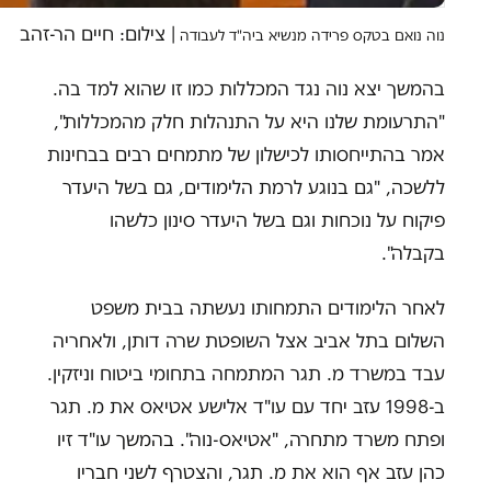
|
צילום: חיים הר-זהב
נוה נואם בטקס פרידה מנשיא ביה"ד לעבודה
בהמשך יצא נוה נגד המכללות כמו זו שהוא למד בה.
"התרעומת שלנו היא על התנהלות חלק מהמכללות",
אמר בהתייחסותו לכישלון של מתמחים רבים בבחינות
ללשכה, "גם בנוגע לרמת הלימודים, גם בשל היעדר
פיקוח על נוכחות וגם בשל היעדר סינון כלשהו
בקבלה".
לאחר הלימודים התמחותו נעשתה בבית משפט
השלום בתל אביב אצל השופטת שרה דותן, ולאחריה
עבד במשרד מ. תגר המתמחה בתחומי ביטוח וניזקין.
ב-1998 עזב יחד עם עו"ד אלישע אטיאס את מ. תגר
ופתח משרד מתחרה, "אטיאס-נוה". בהמשך עו"ד זיו
כהן עזב אף הוא את מ. תגר, והצטרף לשני חבריו