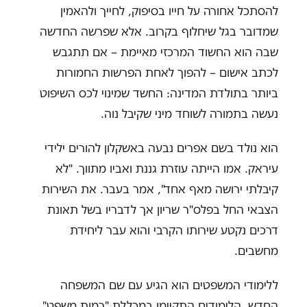
להסתכל אחורה על חייו בסיפוק, לחייך ולהאמין
שמדובר בגל שיחלוף בקרוב. אלא שפרשה החדשה
שבה הוא החשוד המרכזי מאיימת – אם תתגבש
לכתב אישום – להפוך לאחת הפרשות החמורות
ביותר בתולדת המדינה: החשד שמינוי לכס השיפוט
נעשה בתמורה לשוחד מיני שקיבל נוה.
הוא נולד בשם אפרים נבעה באשקלון להורים ילידי
עיראק. אמו הייתה עוזרת גננת ואביו מתווך. "לא
קיבלתי ירושה מאף אחד", אמר בעבר. את השירות
הצבאי החל בפלס"ר שריון אך לדבריו בשל תאונת
דרכים נקטע שירותו הקרבי והוא עבר ליחידת
מחשבים.
ללימודי המשפטים הוא הגיע עם שם המשפחה
החדש. הלימודים התקיימו במכללת "רמות משפט"