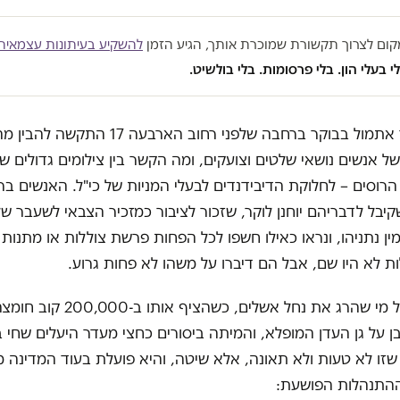
במקום לצרוך תקשורת שמוכרת אותך, הגיע הזמן
להשקיע בעיתונות עצמאית
י בעלי הון. בלי פרסומות. בלי בולשיט.
י שעבר אתמול בבוקר ברחבה שלפני רחוב הארבעה
ל אנשים נושאי שלטים וצועקים, ומה הקשר בין צילומים גדולים של
הרוסים – לחלוקת הדיבידנדים לבעלי המניות של כי"ל. האנשים ברח
שקיבל לדבריהם יוחנן לוקר, שזכור לציבור כמזכיר הצבאי לשעבר ש
ן נתניהו, ונראו כאילו חשפו לכל הפחות פרשת צוללות או מתנות 
לות לא היו שם, אבל הם דיברו על משהו לא פחות גרוע.
זהו הסיפור על מי שהרג את נחל אשלים, כשה
 על גן העדן המופלא, והמיתה ביסורים כחצי מעדר היעלים שחי ב
זו לא טעות ולא תאונה, אלא שיטה, והיא פועלת בעוד המדינה
התנהלות הפושעת: