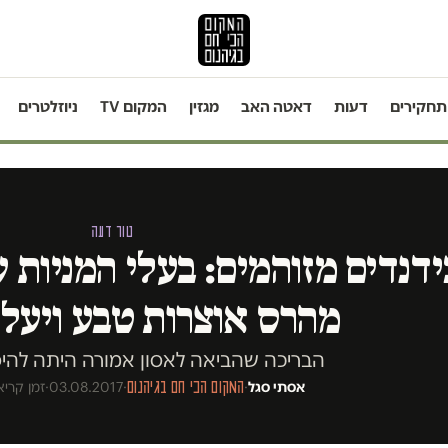
תחקירים
דעות
דאטה האב
מגזין
המקום TV
ניוזלטרים
טור דעה
ידנדים מזוהמים: בעלי המניות ש
מהרס אוצרות טבע ויעלי
הבריכה שהביאה לאסון אמורה היתה להיסגר ב
אסתי סגל
·
המקום הכי חם בגיהנום
·
03.08.2017
·
זמן קריאה 3