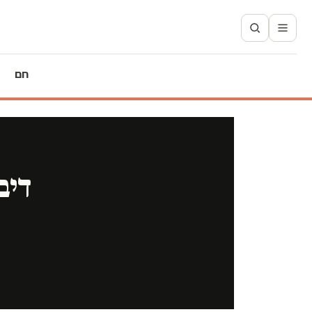
חם
דיב