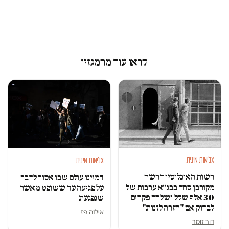
קראו עוד מהמגזין
אלימות מינית
אלימות מינית
רשות האוכלוסין דרשה
דמיינו עולם שבו אסור לדבר
מקורבן סחר בבנ״א ערבות של
על פגיעה עד ששופט מאשר
30 אלף שקל ושלחה פקחים
שנפגעת
לבדוק אם "חזרה לזנות"
אילנה פז
דור זומר