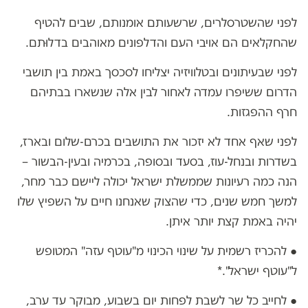
לפני שהשטרסלרים, שרשעותם אומנותם, שבים להטיף
שהחקלאים הם אויבי העם והדלפונים מאוהבים בדלוּתם.
לפני שבעיתונים ובטלוויזיה יצליחו לסכסך באמת בין תושבי
הדרום ששיפרו עמדה לאחור לבין אלה שנשארו בבתיהם
חרף ההפגזות.
לפני שאף אחד לא יזכור את התושבים בכרם-שלום ובארז,
בשדרות ובנחל-עוז, בסעד ובסופה, בכרמיה ובעין-הבשור –
הנה כמה רעיונות שממשלת ישראל יכולה ליישם כבר מחר,
למשך חמש שנים, כדי שהצוק שאנחנו חיים על השפיץ שלו
יהיה באמת קצת יותר איתן.
● להכריז רשמית על שינוי הכינוי מ"עוטף עזה" המטופש
ל"עוטף ישראל".*
● לחייב כל שר לשבת לפחות יום בשבוע, מבוקר עד ערב,