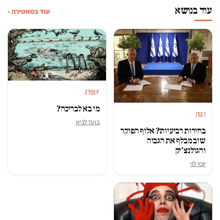
עוד בנושא
עוד בסאטירה ›
סאטירה
מי בא לבריכה?
דעות
בועז לביא
בחירות רביעיות? אלוף הפוקר
שוב מבלף את הגבוה
והגולנצ'יק
יוסי לוי