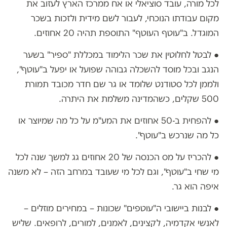
לכל מורה, עובד סוציאלי או אח ממרכז הארץ לעזוב את
מקום עבודתו הנוכחי, לעבור לשם מידית ולזכות בשכר
המוגדל. ב"עוטף העוטף" התוספת תהיה 20 אחוזים.
● לבטל לחלוטין את שכר הלימוד במכללת "ספיר" בשער
הנגב ובכל מוסד להשכלה גבוהה שפועל או יפעל ב"עוטף",
ולממן לכל סטודנט שלומד או גר שם חדר מכובד תמורת
500 שקלים, כשהמדינה משלמת את היתרה.
● להפחית ב-50 אחוזים את המע"מ על כל מה שמיוצר או
כל מה שנרכש ב"עוטף".
● להכריז על מס הכנסה של 20 אחוזים גג למשך שנה לכל
מי שחי ב"עוטף", וגם לכל מי שעובד במרחב הזה – לא משנה
איפה הוא גר.
● לבנות ביישובי ה"עוטפים" שכונות – במחירים מוזלים –
לאנשי אקדמיה, לקצינים, לאמנים, למורים, לרופאים. שליש