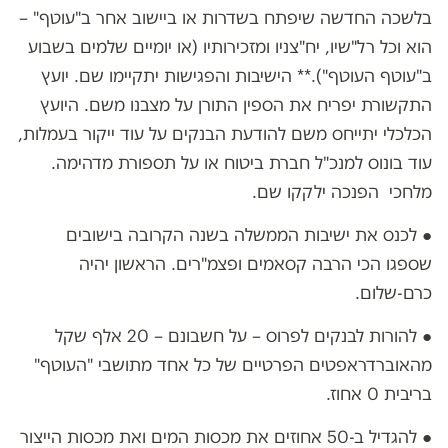
בלשכה החדשה שיפתח בשדרות או ביישוב אחר ב"עוטף" –
הוא וכל רל"שיו, יח"צניו ומזכירותיו (או יומיים שלמים בשבוע
ב"עוטף העוטף").** הישיבות והפגישות יתקיימו שם. יועץ
התקשורת יפריח את הספין התורן על מצבנו משם. היועץ
הכלכלי יתייחס משם להודעת הבנקים על עוד ייקור בעמלות,
עוד בונוס למנכ"ל חברת ביטוח או על תספורת מדהימה.
מלחכי הפנכה ילקקו שם.
● לכנס את ישיבות הממשלה בשנה הקרובה בישובים
שספגו הכי הרבה קסאמים ופצמ"רים. הראשון יהיה
כרם-שלום.
● להורות לבנקים לפרוס – על חשבונם – 20 אלף שקל
מהאוברדראפטים הפרטיים של כל אחד מתושבי "העוטף"
בריבית 0 אחוז.
● להגדיל ב-50 אחוזים את מכסות המים ואת מכסות הייצור