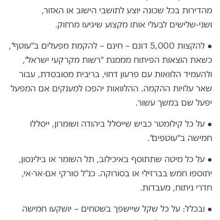
מהדירות בכל שכונה יוצע לתושבי הישוב או האזור,
ושני-שלישים לבעלי אותו מקצוע שיגיעו מרחוק.
● להקצות 5,000 דונם – חינם – להקמת מפעלים ב"עוטף",
כשאת הוצאות הפיתוח מממנת "רשות מקרקעי ישראל",
ולהעמיד הלוואות עם פרעון דחוי, בריבית מסובסדת, עבור
שאר עלויות ההקמה. ההלוואות יהפכו למענקים אם המפעל
יפעל שם במשך עשור.
● על כל קילומטר כביש שייסלל ביהודה ושומרון, ייסללו
חמישה ב"עוטפים".
● על כל מיטה שתתוסף באיכילוב, תל השומר או בילינסון,
יתוספו חמש בברזילי או בסורוקה. כנ"ל סורקי אם-אר-אי,
חדרי ניתוח, מעבדות.
● ובכלל: על כל שקל שיישפך בשטחים – יושקעו חמישה