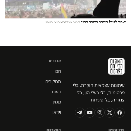
עופר לייב! הערב בכיכר רבין
דרור מנדלבאום צ׳יטיאט
מדורים
חם
תחקירים
עיתונות עצמאית חוקרת. בלי
דעות
פרסומות, בלי בעלי הון, בלי
צנזורה, בלי פשרות.
מגזין
וידאו
פרויקטים
המערכת