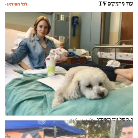
עוד מהמקום TV
לכל הווידאו ›
הנס של זוכי האוסקר
הילה ברבי-ג'קמן