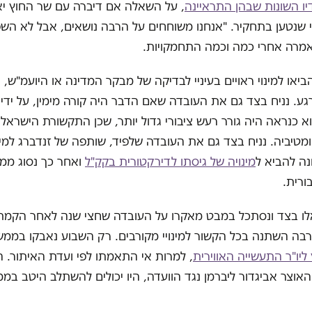
יו השונות שבהן התראיינה
, על השאלה אם דיברה עם שר החוץ יא
כפי שנטען בתחקיר. "אנחנו משוחחים על הרבה נושאים, אבל לא הש
 אמרה אחרי כמה וכמה התחמקויות.
או למינוי ראויים בעיניי לבדיקה של מבקר המדינה או היועמ"ש, א
ע. נניח בצד גם את העובדה שאם הדבר היה קורה מימין, על ידי 
א כנראה היה גורר רעש ציבורי גדול יותר, שכן התקשורת הישרא
מטיביה. נניח בצד גם את העובדה שלפיד, שותפה של זנדברג למינו
ה להביא ל
מינויה של גיסתו לדירקטורית בקק"ל
ואחר כך נסוג ממנ
ורית.
אלו בצד ונסתכל במבט מאקרו על העובדה שחצי שנה לאחר הקמ
הרבה השתנה בכל הקשור למינויי מקורבים. רק השבוע נאבקו בממ
ליו"ר התעשייה האווירית
, למרות אי התאמתו לפי ועדת האיתור. 
וצר אביגדור ליברמן נגד הוועדה, היו יכולים להשתלב היטב במ