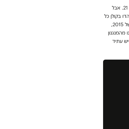
מליברמן אולי לא היו ציפיות. עד היום לא יודעים איך בתו הפכה למיליונרית בגיל 21. אבל
ו בקולן כל
בבחירות של 2015,
 מהמנגנון
יש עתיד