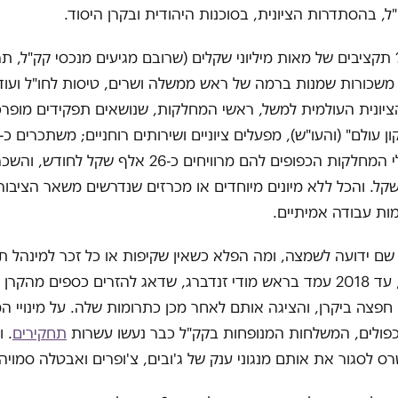
"ל, בהסתדרות הציונית, בסוכנות היהודית ובקרן היסוד.
תקציבים של מאות מיליוני שקלים (שרובם מגיעים מנכסי קק"ל, תר
 משכורות שמנות ברמה של ראש ממשלה ושרים, טיסות לחו"ל ועוד 
ונית העולמית למשל, ראשי המחלקות, שנושאים תפקידים מופרכ
בחודש. מנהלי המחלקות הכפופים להם מרוויחים כ-26 אלף שק
 אלף שקל. והכל ללא מיונים מיוחדים או מכרזים שנדרשים משאר הציבו
מות עבודה אמיתיים.
ם ידועה לשמצה, ומה הפלא כשאין שקיפות או כל זכר למינהל תק
היסוד, למשל, עד 2018 עמד בראש מודי זנדברג, שדאג להזרים כספים מהק
חפצה ביקרן, והציגה אותם לאחר מכן כתרומות שלה. על מינויי המ
פולים, המשלחות המנופחות בקק"ל כבר נעשו עשרות
תחקירים
. ו
רס לסגור את אותם מנגוני ענק של ג'ובים, צ'ופרים ואבטלה סמויה.