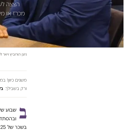
הצצה לעו
מכרז או מי
ניצן הורוביץ ויאר 
משנים כיוון! ב
ורק בשבילך.
בל
ב
שבוע ש
ובהסתדרו