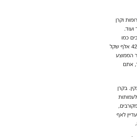
ומות וקרן
ועוד.
ים כמו
מחלקה ל"תיקון עולם" (והעו"ש), מפעלים ציוניים ושירותים רוחניים; משתכרים כ-42 אלף שקל
ל לחודש, והשכר הממוצע
ר, אתם
ין. בקרן
רן לעמותות
קורבים,
עדיין לאף