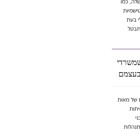
לה, כמו
טישמיות
י בעת
תבטל
שמשרדי
ם בעצמם
 של מאות
יתות
ני
תנהלות