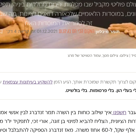
לם פוליטי מקביל שבו מפלגות יריבות מחלקות ביניהן תפקי
ונים, במוסדות הלאומיים שלכאורה דואגים לציונות. מה שבא
זה לסגור את המוסדות האלו
תומר מיכלזון
·
המקום הכי חם בגיהנום
·
01.12.2021
·
זמן קריאה 4 דק׳
לפיד | צילום: צילום מסך, עמוד הטוויטר של מרצ
מקום לצרוך תקשורת שמוכרת אותך, הגיע הזמן
להשקיע בעיתונות עצמאית
שע
י בעלי הון. בלי פרסומות. בלי בולשיט.
עבר
חשפנו
איך שילוב כוחות בין השרה תמר זנדברג לבין אנשי אמ
ת הציונית, הצליח להביא למינוי בן זוגה, אורי זכי, לתפקיד יו"ר 
בשכר של 25 אלף שקל, ל-60 אחוז משרה. מאז זנדברג הספיקה להתבלבל