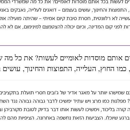
ים לעשות בכל אותם מוסדות לאומיים? את כל מה שמשרדי הממש
, התפוצות והחינוך, עושים בעצמם – דואגים לעלייה, נאבקים באנ
 עשייה לא רלוונטית, חסרת סיבת קיום אמיתי – שהיתה מועילה אול
 לפני קום המדינה, וכיום יכולה להצטמצם למינימום, אם לא לה
ם אותם מוסדות לאומיים לעשות? את כל מה 
כמו החוץ, העלייה, התפוצות והחינוך, עושי
 שמישהו יוותר על מאגר אדיר של ג'ובים חסרי תועלת בתקציבים
ם? מפלגות כמו מרצ ויש עתיד ימשיכו לדבר גבוהה גבוהה נגד השח
 קורה בליכוד, וימשיכו לעשות אותו דבר בדיוק לטובת מקורביהן וב
רגע שיוכלו. הצביעות הזאת נחשפה באחרונה. הציפיות מהם לה