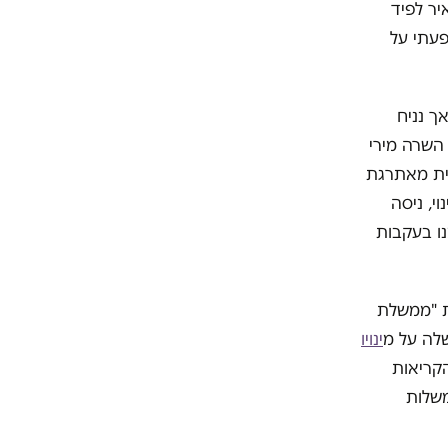
יר לפיד
פעתי על
ך נניח
השרה מירי
לית מאתרגת
י, ניסה
ו בעקבות
ת "ממשלת
שלה על מ
ינויו
הקריאות
משלות