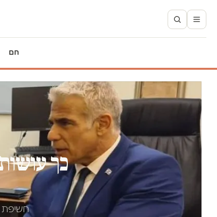
חם
כך עושות 
חשיפת ה