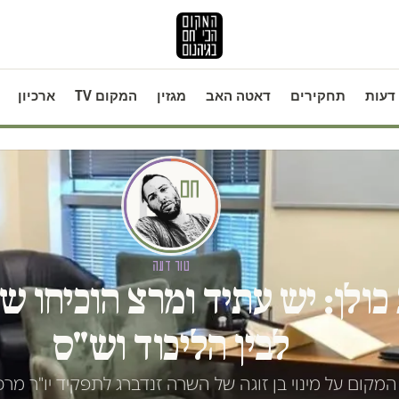
דעות
תחקירים
דאטה האב
מגזין
המקום TV
ארכיון
טור דעה
כולן: יש עתיד ומרצ הוכיחו שא
לבין הליכוד וש"ס
מקום על מינוי בן זוגה של השרה זנדברג לתפקיד יו"ר מר