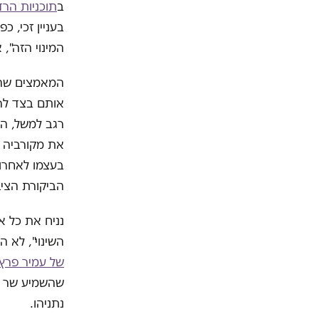
ב
תוכניות הרד
בעניין זכי, 
המינוי הזה",
המאמצים שהבי
אותם בצד לרג
רגב למשל, הו
את מקורביה ו
בעצמו לאחרונ
הביקורת הציב
נניח את כל 
השינוי", לא 
של עמיר פרץ 
שהשמיע שר הא
נתניהו.