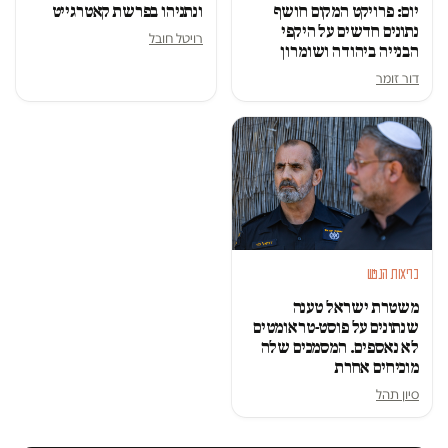
יום: פרויקט המקום חושף
ונתניהו בפרשת קאטרגייט
נתונים חדשים על היקפי
רויטל חובל
הבנייה ביהודה ושומרון
דור זומר
בריאות הנפש
משטרת ישראל טענה
שנתונים על פוסט-טראומטים
לא נאספים. המסמכים שלה
מוכיחים אחרת
סיון תהל