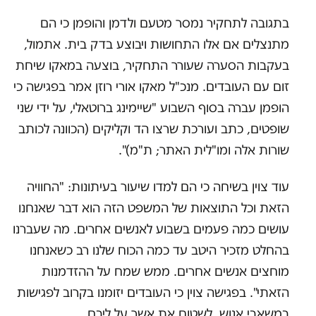
בתגובה לתחקיר נמסר מטעם ולדמן והופמן כי הם
מתנצלים אם אלו התחושות ויבוצע בדק בית. אתמול,
בעקבות הסערה שעורר התחקיר, בוצעה במאקו שיחת
זום עם העובדים. מנכ"ל מאקו אורי רוזן אמר בפגישה כי
הופמן עברה בסוף השבוע "שיימינג ברוטאלי, על ידי שני
שופטים, כתב ועורכת שרצו הד וקליקים (הכוונה לכותב
שורות אלה ומו"לית האתר; ת"מ)".
עוד צוין בשיחה כי הם למדו שיעור בעיתונות: "החוויה
הזאת וכל התוצאות של המשפט הזה הוא דבר שאנחנו
עושים כמה פעמים בשבוע לאנשים אחרים. מה שעברנו
בהחלט מזכיר היטב עד כמה הכוח שלנו רב כשאנחנו
מוחצים אנשים אחרים. ממש שמח על ההזדמנות
הזאתי". בפגישה צוין כי העובדים יזומנו בקרוב לפגישות
במשאבי אנוש, לשטוח את אשר על ליבם.