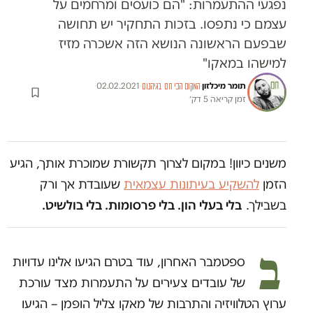
נפגעי ההתעמרות: "הם כועסים ומרחמים על
עצמם כי נתפסו. בזכות התחקיר יש תחושה
שבפעם הראשונה הנושא הזה אשכרה מזיז
למישהו במאקו"
תומר מיכלזון
·
·
02.02.2021
·
המקום הכי חם בגיהנום
זמן קריאה 5 דק׳
משנים כיוון! במקום לצרוך תקשורת שמוכרת אותך, הגיע
הזמן
להשקיע בעיתונות עצמאית
שעובדת אך ורק
בשבילך.
בלי בעלי הון. בלי פרסומות. בלי בולשיט.
ב
ספטמבר האחרון, עוד בטרם הגיעו אלינו עדויות
של עובדים צעירים על התעמרות מצד עורכת
ערוץ הטלוויזיה והתרבות של מאקו צליל הופמן – הגיעו