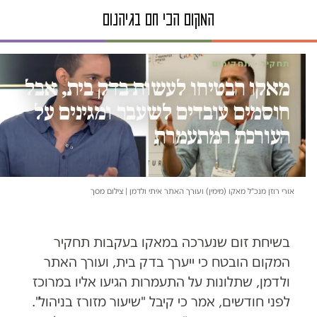
תחקיר · תחקירים
מאקו הבטיחו לעשות בדק בית, אבל
חוסמים עובדים לשעבר ומגינים על
העורכת המתעמרת
אורי רוזן מנכ"ל מאקו (מימין) ועורך האתר איתי ולדמן | צילום מסך
בשיחת זום שנערכה במאקו בעקבות תחקיר
המקום הובטח כי ייערך בדק בית, ועורך האתר
ולדמן, שתלונות על התעמרות הגיעו אליו במרוכז
לפני חודשים, אמר כי קיבל "שיעור מזורז בניהול".