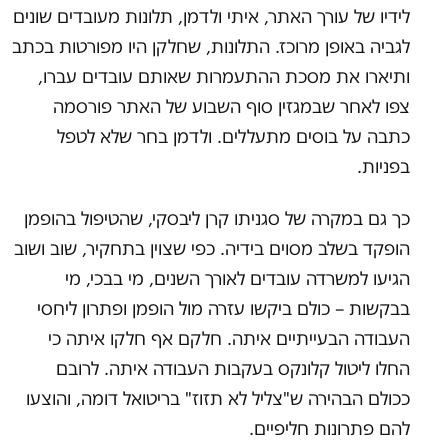
לידיו של עורך האתר, איתי ולדמן, תלונות מעובדים שונים
לגביה באופן מרוכז. התלונות, שחלקן היו מפורטות בכתב
ותיארו את מסכת ההתעמרות שאותם עובדים עברו,
צפו לאחר שבמגזין סוף השבוע של האתר פורסמה
כתבה על בוסים מתעללים. ולדמן בחר שלא לטפל
בפניות.
כך גם במקרה של סגניתו קרן ליבסקי, שהטיפול בהופמן
הופקד בשלב מסוים בידיה. כפי שצוין בתחקיר, שוב ושוב
הגיעו למשרדה עובדים לאורך השנים, מי בבכי, מי
בבקשות – כולם ביקשו עזרה מול הופמן ופתרון ליחסי
העבודה הבעייתיים איתה. חלקם אף חלקו איתה כי
החלו ליטול קלונקס בעקבות העבודה איתה. לרובם
ככולם הבהירה ש"צליל לא תזוז" בריטואל דומה, והוצעו
להם פתרונות חליפיים.