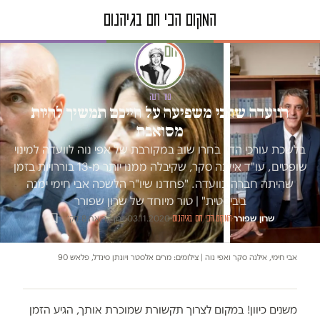
טור דעה
הוועדה שהכי משפיעה על חייכם תמשיך להיות
מסואבת
שכת עורכי הדין בחרו שוב במקורבת של אפי נוה לוועדה למינוי
שופטים, עו"ד אילנה סקר, שקיבלה ממנו יותר מ-13 בוררויות בזמן
שהיתה חברה בוועדה. "פחדנו שיו"ר הלשכה אבי חימי ימנה
ביביסטית" | טור מיוחד של שרון שפורר
שרון שפורר
·
·
03.11.2020
·
זמן קריאה 8 דק׳
המקום הכי חם בגיהנום
אבי חימי, אילנה סקר ואפי נוה | צילומים: מרים אלסטר ויונתן סינדל, פלאש 90
משנים כיוון! במקום לצרוך תקשורת שמוכרת אותך, הגיע הזמן