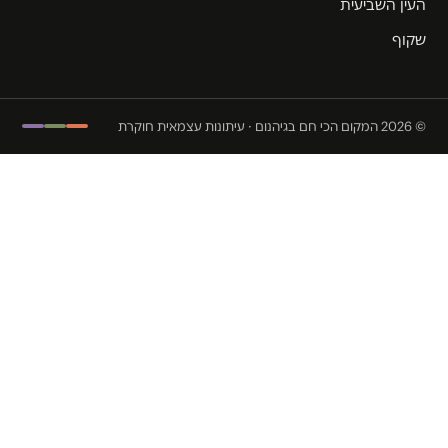
ין השביעית
וף
ת עצמאית חוקרת