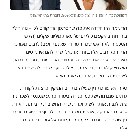
השופטת כרייף ואפי נוה | צילומים: פלאש90, דוברות בתי המשפט
הרשימה הזו חידדה את מה שהסתמן עוד קודם לכן – נוה חילק
בוררויות בהיקפים כוללים של מאות מיליוני שקלים (היקפי
הסכסוך ולא היקפי שכר הטרחה שאינם ידועים) לרבים מעורכי
הדין המקורבים אליו ביותר או כאלו שהיו להם אינטרסים
משותפים עמו. את מספר הבוררויות הרב ביותר, חריג בגובהו,
הוא חילק לעורכת דין אחת – אילנה סקר שמה. לה ישירות או
לשותפתה במשרד, אחותה אורה הולט.
סקר היא עורכת דין פעילה בתחום הנזיקין ומייצגת לקוחות
גדולים שגם נוה ייצג כמו מנורה ביטוח. מרגע שנכנס ללשכה נוה
פעל למנות אותה לשתי ועדות שהיו החשובות לו ביותר. האחת
– ועדת האתיקה, שהשתמש בה גם כדי לרדוף ולהשעות עורכי
דין שנטר להם וגם כדי למסמס תלונות על עורכי דין מקורבים
עליו.