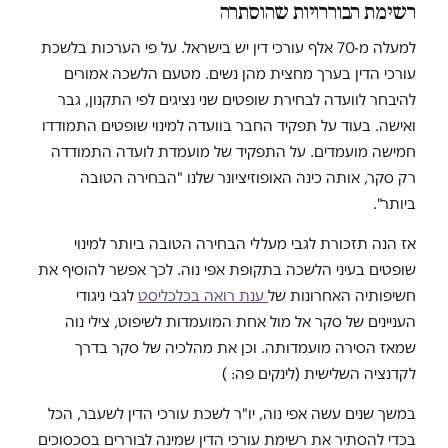
רשימת הבוררויות שהוסתרה
למעלה מ-70 אלף עורכי דין יש בישראל. על פי הערכות בלשכת
עורכי הדין בערך מחצית מהן נשים. מטעם הלשכה אמורים
להיבחר לוועדה לבחירת שופטים שני נציגים לפי התקנון, גבר
ואישה. בעוד על תפקיד החבר בוועדה למינוי שופטים התמודדו
חמישה מועמדים. על התפקיד של מועמדת לועדה התמודדה
רק סקר, אותה כינה האופוזיציונר שלנו "הבחירה הטובה
ביותר".
אז הנה תזכורת לגבי מעללי הבחירה הטובה ביותר למינוי
שופטים בעיני הלשכה בתקופת אפי נוה. לכך אפשר להוסיף את
חשיפותיה האחרונות של
ענת רואה בכלכליסט
לגבי ניגודי
העניינים של סקר אל מול אחת המועמדות לשיפוט, צילי נוה
שמאז הסירה מועמדותה. וכן את מהלכיה של סקר בדרך
לקדנציה השלישית (לינקים פה: )
במשך שנים עשה אפי נוה, יו"ר לשכת עורכי הדין לשעבר, הכל
בכדי להסתיר את רשימת עורכי הדין שמינה לבוררים בסכסוכים