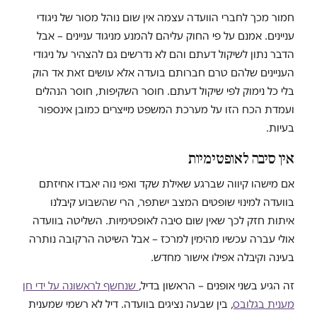
חמור מכך לחברי הוועדה עצמה אין שום נוהל מסור של ניגודי
עניינים. אמנם על פי החוק עליהם להמנע מניגוד עניינים – אבל
הדבר נתון לשיקול דעתם והם לא נדרשים גם להצהיר על ניגודי
העניינים שלהם טרם חברותם בועדה אלא עושים זאת אד הוק
בלי כל נימוק לפי שיקול דעתם. חוסר השקיפות, חוסר הנהלים
ועמדת הכח הזו על מערכת המשפט מייצרים כמובן אינספור
בעיות.
אין סיבה לאופטימיות
אם מישהו קיווה שברגע שאילת שקד ואפי נוה יאבדו אחיזתם
בוועדה למינוי שופטים המצב ישתפר, הרי שהשבוע קיבלנו
איתות חזק לכך שאין שום סיבה לאופטימיות. השליטה בוועדה
אולי עברה עכשיו מהימין למרכז – אבל השיטה הרקובה נותרה
בעינה וקיבלה אפילו אישור מחדש.
זה הגיע בשני אופנים – הראשון בדיל,
שנחשף לראשונה על ידי חן
מענית בגלובס
, בין שבעה נציגים בוועדה. דיל לא רשמי שמענית