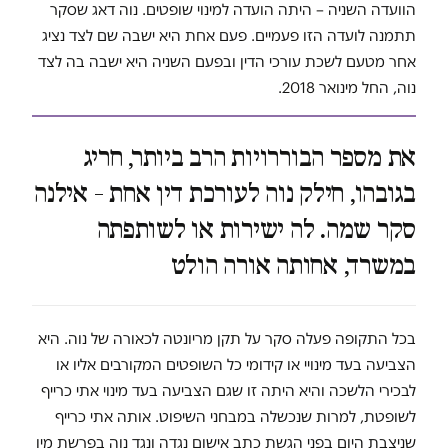
הוועדה השניה – היתה הועדה למינוי שופטים. נוה דאג שסקר
תתמנה לועדה הזו פעמיים. פעם אחת היא ישבה שם לצד נציג
אחר מטעם לשכת עורכי הדין ובפעם השניה היא ישבה בה לצד
נוה, החל מינואר 2018.
את מספר הבוררויות הרב ביותר, חריג
בגובהו, חילק נוה לעורכת דין אחת – אילנה
סקר שמה. לה ישירות או לשותפתה
במשרד, אחותה אורה הולט
בכל התקופה פעלה סקר על תקן מריונטה לכאורה של נוה. היא
הצביעה בעד מינויי או קידומי כל השופטים המקורבים אליו או
לבכירי הלשכה והיא היתה זו שגם הצביעה בעד מינוי אתי כרייף
לשופטת, למרות שנכשלה במבחני השיפוט. אותה אתי כרייף
שניצבת היום בפני הגשת כתב אישום נגדה ונגד נוה בפרשת מין