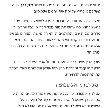
תמורת מינויים. השניים חשודים בפרשת שוחד מיני, בכך שנוה
פעל למינוי כרייף שקיימה איתו יחסים אינטימיים.
מי שרוצה להתמודד על חברות בועדה למינוי שופטים – צריך
להשיג כתנאי סף שלוש חתימות מצד חברי מועצה אחרים. די
מדהים לגלות שבין החותמים היו לא רק מי שהיו מזוהים עם אפי
נוה ועם חברו הקרוב ומי שהחליף אותו, עורך הדין אבי חימי,
אלא גם מי שנחשב לאחד האופוזיציונרים של חימי ונוה בלשכת
עורכי הדין.
עורך הדין עמית בכר יור ועד מחוז תל אביב הצטרף לעורכת
הדין רומי קנבל ולעורכת הדין תמי אולמן ושלושתם סיפקו לסקר
את החתימות הדרושות.
המינויים המדאיגים באמת
אם למצוא נקודת אור בכל פרשת מין תמורת מינויים הרי היא
טמונה בכך שהיא לראשונה שמה זרקור על הוועדה ועל
השופטים שרוצים להתמנות בישראל, גם אם הוא לא גדול