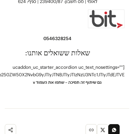
לאומי |
מס חשבון: 239400/87
| סניף: 624
0546328254
שאלות ששואלים אותנו:
[ucaddon_uc_starter_accordion uc_text_nosettings="" uc_items_data="JTVCJTdCJTIydGl0bGUlMjIlM0ElMjIlRDclOUUlRDclOTQlMjAlRDclOTYlRDclOTQlMjAlRDclQTIlRDclOTklRDclQUElRDclOTUlRDclQTAlRDclOTUlRDclQUElMjAlRDclQTIlRDclQTYlRDclOUUlRDclOTAlRDclOTklRDclQUElMjAlM0YlMjIlMkMlMjJiZ19jb2xvciUyMiUzQSUyMiUyM2ZmZmZmZiUyMiUyQyUyMmJvcmRlcl9jb2xvciUyMiUzQSUyMiUyM2ZmYjcxNSUyMiUyQyUyMmhlYWRpbmclMjIlM0ElMjIlRDclOUUlRDclOTQlMjAlRDclOTYlRDclOTQlMjAlRDclQTIlRDclOTklRDclQUElRDclOTUlRDclQTAlRDclOTUlRDclQUElMjAlRDclQTIlRDclQTYlRDclOUUlRDclOTAlRDclOTklRDclQUElMjAlM0YlMjIlMkMlMjJoZWFkaW5nX2NvbG9yJTIyJTNBJTIyJTIzZmZiNzE1JTIyJTJDJTIyY29udGVudCUyMiUzQSUyMiUzQ3AlM0UlM0NzcGFuJTIwc3R5bGUlM0QlNUMlMjJmb250LXdlaWdodCUzQSUyMDQwMCUzQiUyMGZvbnQtc2l6ZSUzQSUyMDE4cHQlM0IlNUMlMjIlM0UlM0NzcGFuJTIwc3R5bGUlM0QlNUMlMjJmb250LXdlaWdodCUzQSUyMDQwMCUzQiU1QyUyMiUzRSVENyVBMiVENyU5OSVENyVBQSVENyU5NSVENyVBMCVENyU5NSVENyVBQSUyMCVENyVBOSVENyU5MSVENyU5MCVENyU5NCUyMCVENyU5QyVENyVBMiVENyVBOSVENyU5NSVENyVBQSUyMCVENyVBOSVENyU5OSVENyVBMCVENyU5NSVENyU5OS4lMjAlRDclQTIlRDclOTklRDclQUElRDclOTUlRDclQTAlRDclOTUlRDclQUElMjAlRDclQTklRDclOTElRDclOTAlRDclOTQlMjAlRDclOUMlRDclQTElRDclQTQlRDclQTglMjAlRDclOTAlRDclQUElMjAlRDclQTElRDclOTklRDclQTQlRDclOTUlRDclQTglRDclOUQlMjAlRDclQTklRDclOUMlMjAlRDclOTQlRDclOTAlRDclQTAlRDclQTklRDclOTklRDclOUQlMjAlRDclOTUlRDclOTQlRDclOUUlRDclQTclRDclOTUlRDclOUUlRDclOTUlRDclQUElMjAlRDclQTklRDclQTclRDclOTUlRDclOUMlRDclOUQlMjAlRDclOUMlRDclOTAlMjAlRDclQTAlRDclQTklRDclOUUlRDclQTIlMjAlRDclOTElRDclQUElRDclQTclRDclQTklRDclOTUlRDclQTglRDclQUElMjAlRDclOTQlRDclOUUlRDclQTglRDclOUIlRDclOTYlRDclOTklRDclQUEuJTIwJUQ3JUEyJUQ3JTk5JUQ3JUFBJUQ3JTk1JUQ3JUEwJUQ3JTk1JUQ3JUFBJTIwJUQ3JUE5JUQ3JTlFJUQ3JTk3JUQ3JTkxJUQ3JUE4JUQ3JUFBJTIwJUQ3JTkxJUQ3JTk5JUQ3JTlGJTIwJUQ3JTk0JUQ3JUEwJUQ3JUE3JUQ3JTk1JUQ3JTkzJUQ3JTk1JUQ3JUFBJTJDJTIwJUQ3JUE4JUQ3JTk1JUQ3JTkwJUQ3JTk0JTIwJUQ3JTkwJUQ3JUFBJTIwJUQ3JTk0JUQ3JUFBJUQ3JTlFJUQ3JTk1JUQ3JUEwJUQ3JTk0JTIwJUQ3JTk0JUQ3JTlFJUQ3JTlDJUQ3JTkwJUQ3JTk0JTIwJUQ3JTk1JUQ3JTk3JUQ3JTk1JUQ3JUE5JUQ3JUE0JUQ3JUFBJTIwJUQ3JTkwJUQ3JUFBJTIwJUQ3JTlFJUQ3JTk0JTIwJUQ3JUE5JUQ3JTkwJUQ3JTk3JUQ3JUE4JUQ3JTk5JUQ3JTlEJTIwJUQ3JTlFJUQ3JUE0JUQ3JTk3JUQ3JTkzJUQ3JTk5JUQ3JTlEJTIwJUQ3JTlDJUQ3JTk3JUQ3JUE5JUQ3JTk1JUQ3JUEzLiUzQyUyRnNwYW4lM0UlM0MlMkZzcGFuJTNFJTNDJTJGcCUzRSUzQ3AlM0UlM0NzcGFuJTIwc3R5bGUlM0QlNUMlMjJmb250LXdlaWdodCUzQSUyMDQwMCUzQiUyMGZvbnQtc2l6ZSUzQSUyMDE4cHQlM0IlNUMlMjIlM0UlM0NiJTNFJUQ3JUEyJUQ3JTk5JUQ3JUFBJUQ3JTk1JUQ3JUEwJUQ3JTk1JUQ3JUFBJTIwJUQ3JUEyJUQ3JUE2JUQ3JTlFJUQ3JTkwJUQ3JTk5JUQ3JUFBJTIwJUQ3JTlFJUQ3JTkxJUQ3JUE3JUQ3JUE4JUQ3JUFBJTIwJUQ3JTlDJUQ3JTlDJUQ3JTkwJTIwJUQ3JTlFJUQ3JTk1JUQ3JUE4JUQ3JTkwJTIwJUQ3JTk1JUQ3JUE0JUQ3JTk3JUQ3JTkzJTIwJUQ3JTkwJUQ3JUFBJTIwJUQ3JTlFJUQ3JTk1JUQ3JUE3JUQ3JTkzJUQ3JTk5JTIwJUQ3JTk0JUQ3JTlCJUQ3JTk1JUQ3JTk3JTIwJUQ3JTk1JUQ3JTlFJUQ3JTk3JUQ3JTk1JUQ3JTk5JUQ3JTkxJUQ3JUFBJTIwJUQ3JTkwJUQ3JTlBJTIwJUQ3JTk1JUQ3JUE4JUQ3JUE3JTIwJUQ3JTlDJUQ3JUE2JUQ3JTk5JUQ3JTkxJUQ3JTk1JUQ3JUE4JTIwJUUyJTgwJTkzJTIwJUQ3JTk1JUQ3JTlDJUQ3JTlCJUQ3JTlGJTIwJUQ3JTk3JUQ3JTk5JUQ3JTk5JUQ3JTkxJUQ3JUFBJTIwJUQ3JTkwJUQ3JUFBJTIwJUQ3JUFBJUQ3JTlFJUQ3JTk5JUQ3JTlCJUQ3JUFBJUQ3JTlCJUQ3JTlEJTIwJUQ3JTlCJUQ3JTkzJUQ3JTk5JTIwJUQ3JTlDJUQ3JTk0JUQ3JTlFJUQ3JUE5JUQ3JTk5JUQ3JTlBJTIwJUQ3JTlDJUQ3JUE0JUQ3JUEyJUQ3JTk1JUQ3JTlDLiUyMCVENyU5MSVENyU5NiVENyU5QiVENyU5NSVENyVBQSVENyU5QiVENyU5RCUyMCVENyVBMCVENyU5NSVENyU5QiVENyU5QyUyMCVENyU5QyVENyU5NCVENyU5RSVENyVBOSVENyU5OSVENyU5QSUyMCVENyU5QyVENyVBMiVENyVBOSVENyU5NSVENyVBQSUyMCVENyVBMiVENyU5OSVENyVBQSVENyU5NSVENyVBMCVENyU5NSVENyVBQSUyMCVENyU5NyVENyU5NSVENyVBNCVENyVBOSVENyU5OSVENyVBQSUyQyUyMCVENyU5NyVENyU5NSVENyVBNyVENyVBOCVENyVBQSUyMCVENyU5NSVENyU5MSVENyU5NSVENyVBMiVENyU5OCVENyVBQSUyMCVFMiU4MCU5MyUyMCVENyVBOSVENyU5MCVENyU5OSVENyVBMCVENyU5NCUyMCVENyU5RSVENyU5NSVENyU5NSVENyVBQSVENyVBOCVENyVBQSUyMCVENyU5QyVENyVBMiVENyVBNiVENyU5RSVENyU5NCUyMCVENyU5MCVENyU5NSUyMCVENyU5QyVENyU5MCVENyU5NyVENyVBOCVENyU5OSVENyU5RC4lM0MlMkZiJTNFJTNDJTJGc3BhbiUzRSUzQyUyRnAlM0UlM0NwJTIwc3R5bGUlM0QlNUMlMjJ0ZXh0LWFsaWduJTNBJTIwY2VudGVyJTNCJTVDJTIyJTNFJTNDc3Ryb25nJTNFJTNDc3BhbiUyMHN0eWxlJTNEJTVDJTIyY29sb3IlM0ElMjAlMjNmZmI3MTUlM0IlMjBmb250LXNpemUlM0ElMjAxOHB0JTNCJTVDJTIyJTNFJUQ3JTk0JUQ3JUE5JUQ3JUE3JUQ3JTk5JUQ3JUEyJUQ3JTk1JTIwJUQ3JTkxJUQ3JUEyJUQ3JTk5JUQ3JUFBJUQ3JTk1JUQ3JUEwJUQ3JTk1JUQ3JUFBJTIwJUQ3JUEyJUQ3JUE2JUQ3JTlFJUQ3JTkwJUQ3JTk5JUQ3JUFBJTIwJUUyJTgwJTkzJTIwJUQ3JTlCJUQ3JTlFJUQ3JTk1JTIwJUQ3JUE5JUQ3JTk0JUQ3JTk5JUQ3JTkwJTIwJUQ3JTkwJUQ3JTlFJUQ3JTk1JUQ3JUE4JUQ3JTk0JTIwJUQ3JTlDJUQ3JTk0JUQ3JTk5JUQ3JTk1JUQ3JUFBJTNBJTNDJTJGc3BhbiUzRSUzQyUyRnN0cm9uZyUzRSUzQyUyRnAlM0UlM0NwJTNFJTVCZG9uYXRlX2J1dHRvbnMlMjBidG5fY29sb3IlM0QlNUMlMjIlMjNmZmI3MTUlNUMlMjIlNUQlM0MlMkZwJTNFJTIyJTJDJTIyY29udGVudF9jb2xvciUyMiUzQSUyMiUyMzc1NzU3NSUyMiU3RCUyQyU3QiUyMnRpdGxlJTIyJTNBJTIyJUQ3JTlCJUQ3JTlFJUQ3JTk0JTIwJUQ3JTk2JUQ3JTk0JTIwJUQ3JUEyJUQ3JTk1JUQ3JTlDJUQ3JTk0JTIwJTJGJTIwJUQ3JTlDJUQ3JTkwJUQ3JTlGJTIwJUQ3JTk0JUQ3JTk1JUQ3JTlDJUQ3JTlBJTIwJUQ3JTk0JUQ3JTlCJUQ3JUExJUQ3JUEzJTIwJUQ3JUE5JUQ3JTlDJUQ3JTk5JTIwJTNGJTIyJTJDJTIyYmdfY29sb3IlMjIlM0ElMjIlMjNmZmZmZmYlMjIlMkMlMjJib3JkZXJfY29sb3IlMjIlM0ElMjIlMjNmZmI3MTUlMjIlMkMlMjJoZWFkaW5nJTIyJTNBJTIyJUQ3JTlCJUQ3JTlFJUQ3JTk0JTIwJUQ3JTk2JUQ3JTk0JTIwJUQ3JUEyJUQ3JTk1JUQ3JTlDJUQ3JTk0JTIwJTJGJTIwJUQ3JTlDJUQ3JTkwJUQ3JTlGJTIwJUQ3JTk0JUQ3JTk1JUQ3JTlDJUQ3JTlBJTIwJUQ3JTk0JUQ3JTlCJUQ3JUExJUQ3JUEzJTIwJUQ3JUE5JUQ3JTlDJUQ3JTk5JTIwJTNGJTIyJTJDJTIyaGVhZGluZ19jb2xvciUyMiUzQSUyMiUyM2ZmYjcxNSUyMiUyQyUyMmNvbnRlbnQlMjIlM0ElMjIlM0NwJTNFJTNDc3BhbiUyMHN0eWxlJTNEJTVDJTIyZm9udC13ZWlnaHQlM0ElMjA0MDAlM0IlMjBmb250LXNpemUlM0ElMjAxOHB0JTNCJTVDJTIyJTNFJTNDc3BhbiUyMHN0eWxlJTNEJTVDJTIyZm9udC13ZWlnaHQlM0ElMjA0MDAlM0IlNUMlMjIlM0UlRDclOTQlRDclOUUlRDclQTclRDclOTUlRDclOUQlMjAlRDclOUUlRDclOTUlRDclQTQlRDclQTIlRDclOUMlMjAlRDclQTIlRDclOUMlMjAlRDclOTklRDclOTMlRDclOTklMjAlRDclOUUlRDclQTIlRDclQTglRDclOUIlRDclQUElMjAlRDclQTclRDclOTglRDclQTAlRDclOTQlMjAlRDclOTUlRDclQTAlRDclOTclRDclOTUlRDclQTklRDclOTQlMjAlRDclOTQlRDclOUUlRDclOTUlRDclQTglRDclOUIlRDclOTElRDclQUElMjAlRDclOUUlRDclOTclRDclOUUlRDclOTklRDclQTklRDclOTQlMjAlRDclQTIlRDclOTUlRDclOTElRDclOTMlRDclOTklRDclOUQlMjAlRDclQTclRDclOTElRDclOTUlRDclQTIlRDclOTklRDclOUQlMjAlRDclOTUlRDclQTIlRDclOTUlRDclOTMlMjAlRDclQTIlRDclQTklRDclQTglRDclOTUlRDclQUElMjAlRDclOUIlRDclOTUlRDclQUElRDclOTElRDclOTklRDclOUQlMjAlRDclOTUlRDclOUIlRDclOTUlRDclQUElRDclOTElRDclOTUlRDclQUElMjAlRDclOTclRDclOTklRDclQTYlRDclOTUlRDclQTAlRDclOTklRDclOTklRDclOUQuJTIwJUQ3JTlFJUQ3JTk1JTVDJTIyJUQ3JTlDJTIwJUQ3JTk0JUQ3JTlFJUQ3JUE3JUQ3JTk1JUQ3JTlEJTIwJUQ3JTk0JUQ3JTk5JUQ3JTkwJTIwJUQ3JTk0JUQ3JUEyJUQ3JTk5JUQ3JUFBJUQ3JTk1JUQ3JUEwJUQ3JTkwJUQ3JTk5JUQ3JUFBJTIwJUQ3JTk2JUQ3JTk1JUQ3JTlCJUQ3JUFBJTIwJUQ3JUE0JUQ3JUE4JUQ3JUExJTIwJUQ3JUExJUQ3JTk1JUQ3JUE3JUQ3JTk1JUQ3JTlDJUQ3JTk1JUQ3JTkxJTIwJUQ3JUEyJUQ3JTk5JUQ3JUEwJUQ3JUFBJTIwJUQ3JUE0JUQ3JTk5JUQ3JUE5JUQ3JTkxJUQ3JTk5JUQ3JTk5JUQ3JTlGLiUyMCVENyU5NCVENyU5RSVENyVBNyVENyU5NSVENyU5RCUyMCVENyU5RSVENyVBMCVENyU5NCVENyU5QyUyMCVENyVBQSVENyVBNyVENyVBNiVENyU5OSVENyU5MSUyMCVENyVBOSVENyVBMCVENyVBQSVENyU5OSUyMCVENyVBOSVENyU5QyUyMDEuMiUyMCVENyU5RSVENyU5OSVENyU5QyVENyU5OSVENyU5NSVENyU5RiUyMCVENyVBOSVENyVBNyVENyU5Qy4lMjAlRDclOTElRDclOUUlRDclQTklRDclOUElMjAlRDclOTclRDclOUUlRDclQTklMjAlRDclQTklRDclQTAlRDclOTUlRDclQUElMjAlRDclQTclRDclOTklRDclOTUlRDclOUUlRDclOTUlMjAlRDclOTQlRDclQTYlRDclOUMlRDclOTklRDclOTclMjAlRDclOTQlRDclOUUlRDclQTclRDclOTUlRDclOUQlMjAlRDclOUMlRDclOTIlRDclOTklRDclOTklRDclQTElMjAlRDclOUUlRDclOTQlRDclQTclRDclOTUlRDclQTglRDclOTAlRDclOTklRDclOUQlMjAlRDclOUItMjUlMjAlRDclOTAlRDclOTclRDclOTUlRDclOTYlRDclOTklRDclOUQlMjAlRDclOUUlRDclOTQlRDclQUElRDclQTclRDclQTYlRDclOTklRDclOTElMjAlRDclOTQlRDclQTklRDclQTAlRDclQUElRDclOTklMjAlRDclOTElRDclOTAlRDclOUUlRDclQTYlRDclQTIlRDclOTUlRDclQUElMjAlRDclQTclRDclOUUlRDclQTQlRDclOTklRDclOTklRDclQTAlRDclOTklRDclOUQlMjAlRDclQTIlRDclOTUlRDclQTAlRDclQUElRDclOTklRDclOTklRDclOUQlMjAlRDclOTUlRDclOTMlRDclQTglRDclOUElMjAlRDclOTElRDclQTAlRDclOTklRDclOTklRDclOTQlMjAlRDclQTklRDclOUMlMjAlRDclQTclRDclOTQlRDclOUMlMjAlRDclQUElRDclOTUlRDclOUUlRDclOUIlRDclOTklRDclOUQlMjAlRDclQTclRDclOTElRDclOTUlRDclQTIlMjAlRDclOTElRDclOUUlRDclOTUlRDclOTMlRDclOUMlMjAlRDclOUUlRDclOTklRDclQTAlRDclOTUlRDclOTklMjAlRDclOTclRDclOTUlRDclOTMlRDclQTklRDclOTkuJTIwJUQ3JTkxJUQ3JUEyJUQ3JTk2JUQ3JUE4JUQ3JUFBJUQ3JTlBJTJDJTIwJUQ3JUEwJUQ3JTk1JUQ3JTlCJUQ3JTlDJTIwJUQ3JTlDJUQ3JTk0JUQ3JTkyJUQ3JTkzJUQ3JTk5JUQ3JTlDJTIwJUQ3JTk2JUQ3JTkwJUQ3JUFBJTIwJUQ3JTk1JUQ3JTlDJUQ3JTk0JUQ3JTkxJUQ3JTk5JUQ3JTkwJTIwJUQ3JTlDJUQ3JTkwJUQ3JTk1JUQ3JUE4JTIwJUQ3JTkwJUQ3JUFBJTIwJUQ3JTk0JUQ3JUExJUQ3JTk5JUQ3JUE0JUQ3JTk1JUQ3JUE4JUQ3JTk5JUQ3JTlEJTIwJUQ3JTlFJUQ3JTk0JUQ3JTlFJUQ3JUE3JUQ3JTk1JUQ3JTlFJUQ3JTk1JUQ3JUFBJTIwJUQ3JTk0JUQ3JTlCJUQ3JTk5JTIwJUQ3JTk3JUQ3JTlFJUQ3JTk5JUQ3JTlEJTIwJUQ3JTkxJUQ3JTkyJUQ3JTk5JUQ3JTk0JUQ3JUEwJUQ3JTk1JUQ3JTlELiUzQyUyRnNwYW4lM0UlM0MlMkZzcGFuJTNFJTNDJTJGcCUzRSUzQ3AlMjBzdHlsZSUzRCU1QyUyMnRleHQtYWxpZ24lM0ElMjBjZW50ZXIlM0IlNUMlMjIlM0UlM0NzdHJvbmclM0UlM0NzcGFuJTIwc3R5bGUlM0QlNUMlMjJjb2xvciUzQSUyMCUyM2ZmYjcxNSUzQiUyMGZvbnQtc2l6ZSUzQSUyMDE4cHQlM0IlNUMlMjIlM0UlRDclOTQlRDclQTklRDclQTclRDclOTklRDclQTIlRDclOTUlMjAlRDclOTElRDclQTIlRDclOTklRDclQUElRDclOTUlRDclQTAlRDclOTUlRDclQUElMjAlRDclQTIlRDclQTYlRDclOUUlRDclOTAlRDclOTklRDclQUElMjAlRTIlODAlOTMlMjAlRDclOUIlRDclOUUlRDclOTUlMjAlRDclQTklRDclOTQlRDclOTklRDclOTAlMjAlRDclOTAlRDclOUUlRDclOTUlRDclQTglRDclOTQlMjAlRDclOUMlRDclOTQlRDclOTklRDclOTUlRDclQUElM0ElM0MlMkZzcGFuJTNFJTNDJTJGc3Ryb25nJTNFJTNDJTJGcCUzRSUzQ3AlM0UlNUJkb25hdGVfYnV0dG9ucyUyMGJ0bl9jb2xvciUzRCU1QyUyMiUyM2ZmYjcxNSU1QyUyMiU1RCUzQyUyRnAlM0UlMjIlMkMlMjJjb250ZW50X2NvbG9yJTIyJTNBJTIyJTIzNzU3NTc1JTIyJTdEJTJDJTdCJTIydGl0bGUlMjIlM0ElMjIlRDclOTAlRDclOTklRDclOUElMjAlRDclQTIlRDclOTUlRDclOTMlMjAlRDclOTAlRDclQTQlRDclQTklRDclQTglMjAlRDclOUMlRDclQUElRDclOUUlRDclOTUlRDclOUElM0YlMjIlMkMlMjJiZ19jb2xvciUyMiUzQSUyMiUyM2ZmZmZmZiUyMiUyQyUyMmJvcmRlcl9jb2xvciUyMiUzQSUyMiUyM2ZmYjcxNSUyMiUyQyUyMmhlYWRpbmclMjIlM0ElMjIlRDclOTAlRDclOTklRDclOUElMjAlRDclQTIlRDclOTUlRDclOTMlMjAlRDclOTAlRDclQTQlRDclQTklRDclQTglMjAlRDclOUMlRDclQUElRDclOUUlRDclOTUlRDclOUElM0YlMjIlMkMlMjJoZWFkaW5nX2NvbG9yJTIyJTNBJTIyJTIzZmZiNzE1JTIyJTJDJTIyY29udGVudCUyMiUzQSUyMiUzQ3AlM0UlM0NzcGFuJTIwc3R5bGUlM0QlNUMlMjJmb250LXdlaWdodCUzQSUyMDQwMCUzQiUyMGZvbnQtc2l6ZSUzQSUyMDE4cHQlM0IlNUMlMjIlM0UlRDclQTclRDclOTUlRDclOTMlRDclOUQlMjAlRDclOUIlRDclOUMlMkMlMjAlRDclOUMlRDclQTklRDclQUElRDcl
גם שיתוף זה תמיכה – שתפו את העמוד v