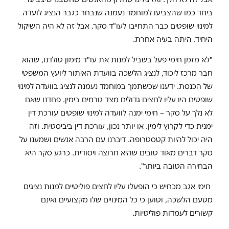
ביחד כמו שהצביעו למוחמד נעמנה שנבחר כגבר הנציג לועדה
למינוי שופטים כבר התחייבו לעו"ד סקר. אבל זה לא היה השיקול
היחיד. היתה בעיה אחרת.
"לא מזמן חימי פעל בשביל למנות את עו"ד מימון טולדנו, שהוא
חבר מרכז ליכוד, לנציג הלשכה בוועדת האיתור ליועץ המשפטי
של הכנסת. ידענו שכשתמך במוחמד נעמנה לנציג בוועדה למינוי
שופטים היו עליו לחצים גדולים מצד גורמים בימין. פחדנו שאם
לא נלך על סקר – חימי ימנה לוועדה למינוי שופטים עורכת דין
ימנית כדי לקרוץ לימין. או יותר נכון, עורכת דין ביביסטית. וזה
היה יכול להיות קטסטרופה. דיברנו עם הרבה אנשים ושמענו על
סקר דברים מאוד טובים שהיא חרוצה ויסודית. כרגע סקר היא
הבחירה הטובה ביותר".
חימי אגב מכחיש כי הופעלו עליו לחצים פוליטיים למנות נציגים
מטעם הלשכה, וטוען כי כל המינויים שלו מקצועיים ואינם
קשורים לעמדות פוליטיות.