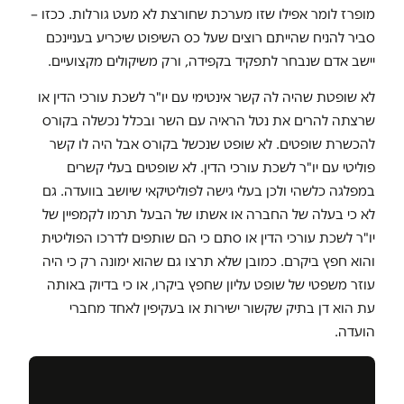
מופרז לומר אפילו שזו מערכת שחורצת לא מעט גורלות. ככזו –
סביר להניח שהייתם רוצים שעל כס השיפוט שיכריע בעניינכם
יישב אדם שנבחר לתפקיד בקפידה, ורק משיקולים מקצועיים.
לא שופטת שהיה לה קשר אינטימי עם יו"ר לשכת עורכי הדין או
שרצתה להרים את נטל הראיה עם השר ובכלל נכשלה בקורס
להכשרת שופטים. לא שופט שנכשל בקורס אבל היה לו קשר
פוליטי עם יו"ר לשכת עורכי הדין. לא שופטים בעלי קשרים
במפלגה כלשהי ולכן בעלי גישה לפוליטיקאי שיושב בוועדה. גם
לא כי בעלה של החברה או אשתו של הבעל תרמו לקמפיין של
יו"ר לשכת עורכי הדין או סתם כי הם שותפים לדרכו הפוליטית
והוא חפץ ביקרם. כמובן שלא תרצו גם שהוא ימונה רק כי היה
עוזר משפטי של שופט עליון שחפץ ביקרו, או כי בדיוק באותה
עת הוא דן בתיק שקשור ישירות או בעקיפין לאחד מחברי
הועדה.