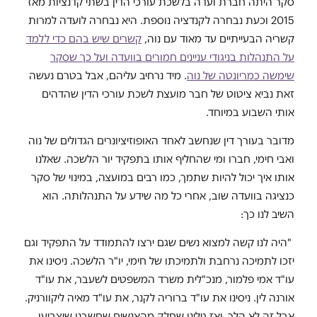
סקר היתה חברת ועדה בלשכת עורכי הדין בשתי קדנציות מאז
2015 וכעת נבחרה לקנדציה נוספת. היא נבחרה לועדה למרות
קשריה הבעייתיים עד מאוד עם נוה,
קשרים שיש בהם כדי ללמד
על התנהלות בניגודי עניינים חמורים בוועדה ועל כך שסקר
שימשה כמריונטה של נוה
. מיד נרחיב עליהם, אבל בטרם נעשה
זאת נביא ציטוט של חבר מועצת לשכת עורכי הדין שהדהים
אותי השבוע במיוחד.
מדובר בעורך דין שנחשב לאחד האופוזיציונרים הגדולים של נוה
ואבי חימי, חברו ומי שהחליף אותו בתפקיד יור הלשכה. שאלנו
אותו איך יכול להיות שתמך, כמו רבים במועצה, במינוי של סקר
כנציגה בוועדה שוב, אחרי כל מה שידע על התנהלותה. הוא
השיב לנו כך:
"היה לנו קשה למצוא נשים שגם ירצו להתמודד על התפקיד וגם
יזכו לתמיכה נרחבת ולתמיכתו של חימי, יו"ר הלשכה. ניסינו את
עו"ד אמי פלמור, מנכ"לית משרד המשפטים לשעבר, את עו"ד
אורנה לין. ניסינו את עו"ד ברוריה לקנר, את עו"ד מאיה ליקוורניק.
אבל זה לא הלך. ואז גילינו שחלק מהאנשים שחשבנו שיצביעו