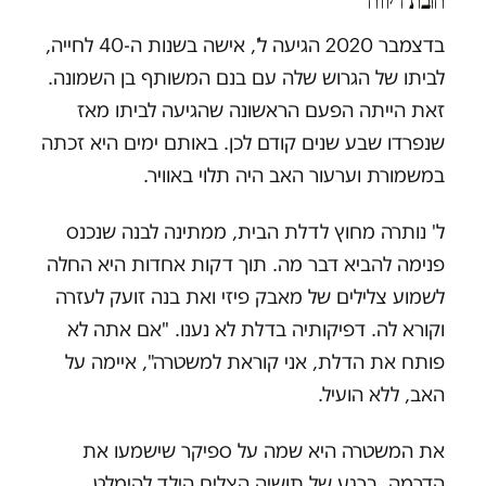
חובת דיווח
בדצמבר 2020 הגיעה ל', אישה בשנות ה-40 לחייה,
לביתו של הגרוש שלה עם בנם המשותף בן השמונה.
זאת הייתה הפעם הראשונה שהגיעה לביתו מאז
שנפרדו שבע שנים קודם לכן. באותם ימים היא זכתה
במשמורת וערעור האב היה תלוי באוויר.
ל' נותרה מחוץ לדלת הבית, ממתינה לבנה שנכנס
פנימה להביא דבר מה. תוך דקות אחדות היא החלה
לשמוע צלילים של מאבק פיזי ואת בנה זועק לעזרה
וקורא לה. דפיקותיה בדלת לא נענו. "אם אתה לא
פותח את הדלת, אני קוראת למשטרה", איימה על
האב, ללא הועיל.
את המשטרה היא שמה על ספיקר שישמעו את
הדרמה. ברגע של תושיה הצליח הילד להימלט