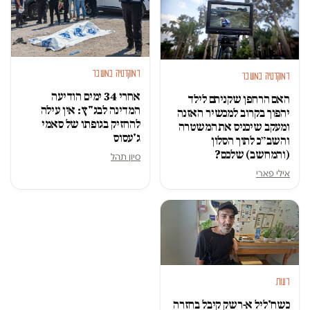
דמוקרטיה במשבר
דמוקרטיה במשבר
אחרי 34 ימים הודיעה
האם הרחפן שקניתם לילד
המדינה לבג"ץ: אין עילה
יהפוך בקרוב למכשיר האזנה
להחזיק בגופתו של סאמי
ומעקב שיכניס את המשטרה
ג'עסוס
והשב״כ לתוך הסלון
(והמחשב) שלכם?
סיון תהל
אילי פארי
דעות
כשח'ליל א-רשק קיבל בחזרה