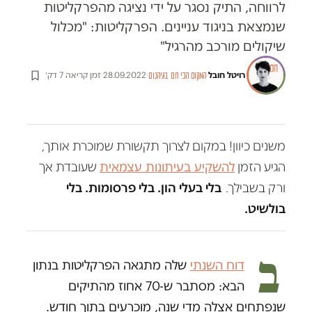
לרווחה, התיק נסגר על ידי נציגה מהפרקליטות
שנמצאת בניגוד עניינים. הפרקליטות: "מכלול
שיקולים מורכב מהרגיל"
רויטל חובל
·
·
28.09.2022
·
זמן קריאה 7 דק׳
המקום הכי חם בגיהנום
משנים כיוון! במקום לצרוך תקשורת שמוכרת אותך,
הגיע הזמן
להשקיע בעיתונות עצמאית
שעובדת אך
ורק בשבילך.
בלי בעלי הון. בלי פרסומות. בלי
בולשיט.
ב
דוח השנתי
שלה מתגאה הפרקליטות בנתון
הבא: מסתבר ש-70 אחוז מהתיקים
שנפתחים אצלה מדי שנה, מוכרעים בתוך חודש.