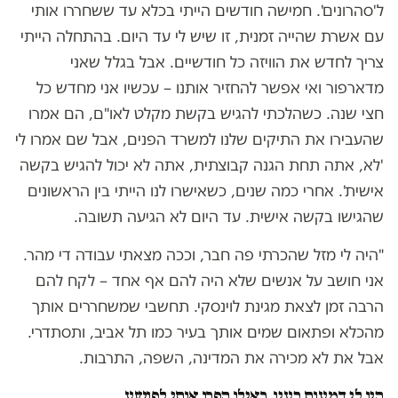
ל'סהרונים'. חמישה חודשים הייתי בכלא עד ששחררו אותי
עם אשרת שהייה זמנית, זו שיש לי עד היום. בהתחלה הייתי
צריך לחדש את הוויזה כל חודשיים. אבל בגלל שאני
מדארפור ואי אפשר להחזיר אותנו – עכשיו אני מחדש כל
חצי שנה. כשהלכתי להגיש בקשת מקלט לאו"ם, הם אמרו
שהעבירו את התיקים שלנו למשרד הפנים, אבל שם אמרו לי
'לא, אתה תחת הגנה קבוצתית, אתה לא יכול להגיש בקשה
אישית'. אחרי כמה שנים, כשאישרו לנו הייתי בין הראשונים
שהגישו בקשה אישית. עד היום לא הגיעה תשובה.
"היה לי מזל שהכרתי פה חבר, וככה מצאתי עבודה די מהר.
אני חושב על אנשים שלא היה להם אף אחד – לקח להם
הרבה זמן לצאת מגינת לוינסקי. תחשבי שמשחררים אותך
מהכלא ופתאום שמים אותך בעיר כמו תל אביב, ותסתדרי.
אבל את לא מכירה את המדינה, השפה, התרבות.
היו לי דמעות בעין, כאילו הפכו אותי לפושע