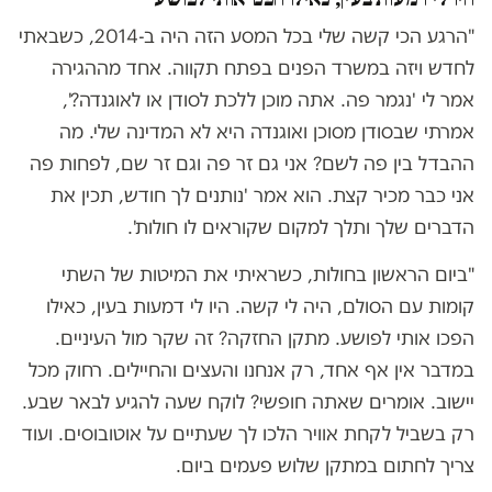
"הרגע הכי קשה שלי בכל המסע הזה היה ב-2014, כשבאתי
לחדש ויזה במשרד הפנים בפתח תקווה. אחד מההגירה
אמר לי 'נגמר פה. אתה מוכן ללכת לסודן או לאוגנדה?',
אמרתי שבסודן מסוכן ואוגנדה היא לא המדינה שלי. מה
ההבדל בין פה לשם? אני גם זר פה וגם זר שם, לפחות פה
אני כבר מכיר קצת. הוא אמר 'נותנים לך חודש, תכין את
הדברים שלך ותלך למקום שקוראים לו חולות'.
"ביום הראשון בחולות, כשראיתי את המיטות של השתי
קומות עם הסולם, היה לי קשה. היו לי דמעות בעין, כאילו
הפכו אותי לפושע. מתקן החזקה? זה שקר מול העיניים.
במדבר אין אף אחד, רק אנחנו והעצים והחיילים. רחוק מכל
יישוב. אומרים שאתה חופשי? לוקח שעה להגיע לבאר שבע.
רק בשביל לקחת אוויר הלכו לך שעתיים על אוטובוסים. ועוד
צריך לחתום במתקן שלוש פעמים ביום.