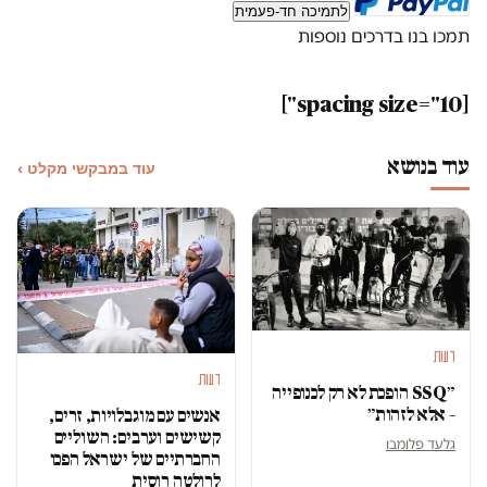
לתמיכה חד-פעמית
תמכו בנו בדרכים נוספות
[spacing size="10"]
עוד בנושא
עוד במבקשי מקלט ›
דעות
דעות
״SSQ הופכת לא רק לכנופייה
– אלא לזהות״
אנשים עם מוגבלויות, זרים,
קשישים וערבים: השוליים
גלעד פלומבו
החברתיים של ישראל הפכו
לרולטה רוסית