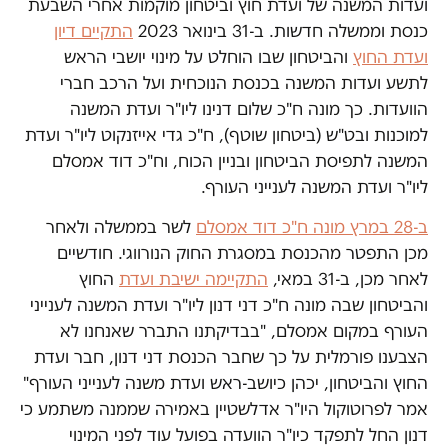
ועדות המשנה של ועדת חוץ וביטחון מוקמות אחרי השבעת
כנסת וממשלה חדשות. ב-31 בינואר 2023
התקיים דיון
ועדת החוץ
והביטחון שבו הוחלט על מינוי יושבי הראש
לתשע ועדות המשנה בכנסת הנוכחית ועל הרכב חברי
הוועדות. כך מונה ח"כ שלום דנינו ליו"ר ועדת המשנה
למוכנות ובט"ש (ביטחון שוטף), ח"כ גדי אייזנקוט ליו"ר ועדת
המשנה לתפיסת הביטחון ובניין הכוח, וח"כ דוד אמסלם
ליו"ר ועדת המשנה לענייני העורף.
ב-28 במרץ מונה ח"כ דוד אמסלם
לשר בממשלה ולאחר
מכן התפטר מהכנסת במסגרת החוק הנורווגי. חודשיים
לאחר מכן, ב-31 במאי,
התקיימה ישיבת ועדת
החוץ
והביטחון שבה מונה ח"כ דני דנון ליו"ר ועדת המשנה לענייני
העורף במקום אמסלם, "בבדיקתנו התברר שאנחנו לא
הצבענו פורמלית על כך שחבר הכנסת דני דנון, חבר ועדת
החוץ והביטחון, יכהן כיושב-ראש ועדת משנה לענייני העורף"
אמר לפרוטוקול היו"ר אדלשטיין באמירה שממנה משתמע כי
דנון החל לתפקד כיו"ר הוועדה בפועל עוד לפני המינוי