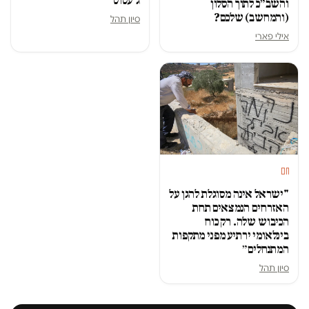
ג'עסוס
והשב״כ לתוך הסלון
(והמחשב) שלכם?
סיון תהל
אילי פארי
חם
"ישראל אינה מסוגלת להגן על
האזרחים הנמצאים תחת
הכיבוש שלה. רק כוח
בינלאומי ירתיע מפני מתקפות
המתנחלים״
סיון תהל