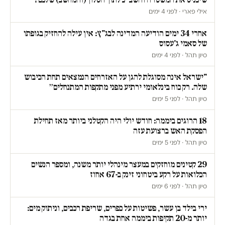
אילי פארי · לפני 4 ימים
אחרי 34 ימים הודיעה המדינה לבג"ץ: אין עילה להחזיק בגופתו
של סאמי ג'עסוס
סיון תהל · לפני 4 ימים
"ישראל אינה מסוגלת להגן על האזרחים הנמצאים תחת הכיבוש
שלה. רק כוח בינלאומי ירתיע מפני מתקפות המתנחלים״
סיון תהל · לפני 5 ימים
18 הרוגים ביממה: חודש יולי היה הקטלני ביותר מאז תחילת
הפסקת האש ברצועת עזה
סיון תהל · לפני 5 ימים
29 קטינים מוחזקים במעצר מינהלי יותר משנה, ומספר הנשים
הכלואות על רקע ביטחוני זינק ב-67 אחוז
סיון תהל · לפני 6 ימים
ירי בילד בן עשר, פשיטות על כפרים, שריפת רכבים, וניתוק מים:
יותר מ-20 תקיפות ביממה אחת בגדה