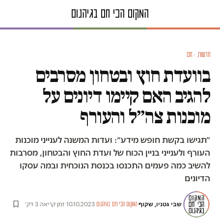
חדשות · חם
בוועדת חוץ ובטחון מסרבים
להגיב האם קיימו דיונים על
מוכנות צה״ל והעורף
״תגישו בקשת חופש מידע״: ועדות המשנה לענייני מוכנות
העורף ולענייני בניין הכוח של ועדת החוץ והבטחון, מסרבות
להשיב כמה פעמים התכנסו בכנסת הנוכחית ובמה עסקו
הדיונים
שבי גטניו, שקוף
·
·
10.10.2023
·
זמן קריאה 3 דק׳
המקום הכי חם בגיהנום