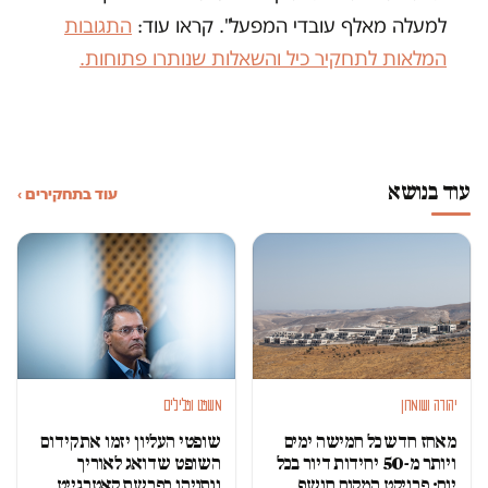
למעלה מאלף עובדי המפעל". קראו עוד:
התגובות
המלאות לתחקיר כיל והשאלות שנותרו פתוחות.
עוד בנושא
עוד בתחקירים ›
יהודה ושומרון
משפט ופלילים
מאחז חדש כל חמישה ימים
שופטי העליון יזמו את קידום
ויותר מ-50 יחידות דיור בכל
השופט שדואג לאוריך
יום: פרויקט המקום חושף
ונתניהו בפרשת קאטרגייט