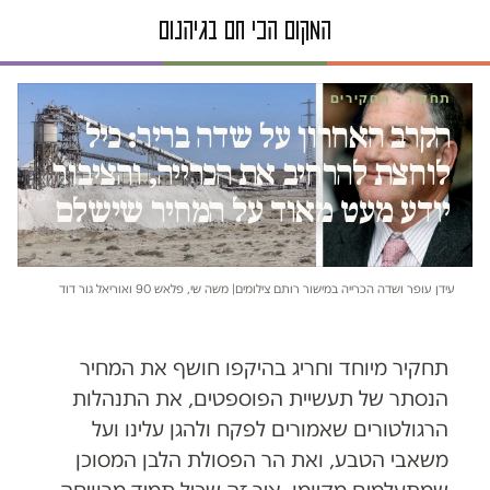
תחקיר · תחקירים
הקרב האחרון על שדה בריר: כיל
לוחצת להרחיב את הכרייה, והציבור
יודע מעט מאוד על המחיר שישלם
עידן עופר ושדה הכרייה במישור רותם צילומים| משה שי, פלאש 90 ואוריאל גור דוד
תחקיר מיוחד וחריג בהיקפו חושף את המחיר
הנסתר של תעשיית הפוספטים, את התנהלות
הרגולטורים שאמורים לפקח ולהגן עלינו ועל
משאבי הטבע, ואת הר הפסולת הלבן המסוכן