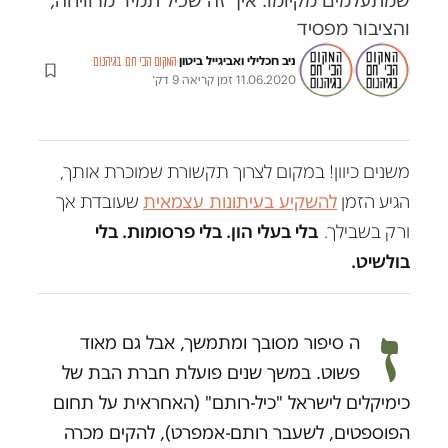
שמתעלמים מקיומו. איך זה שכיל תמיד מרוויחה,
והציבור מפסיד
ניב חכלילי
ו
אביגייל ביטון
·
·
המקום הכי חם בגיהנום
11.06.2020
·
זמן קריאה 9 דק׳
משנים כיוון! במקום לצרוך תקשורת שמוכרת אותך,
הגיע הזמן
להשקיע בעיתונות עצמאית
שעובדת אך
ורק בשבילך.
בלי בעלי הון. בלי פרסומות. בלי
בולשיט.
ז
ה סיפור מסובך ומתמשך, אבל גם מאוד
פשוט. במשך שנים פועלת חברת הבת של
כימיקלים לישראל "כיל-רותם" (האחראית על תחום
הפוספטים, לשעבר רותם-אמפרט), להקים מכרה