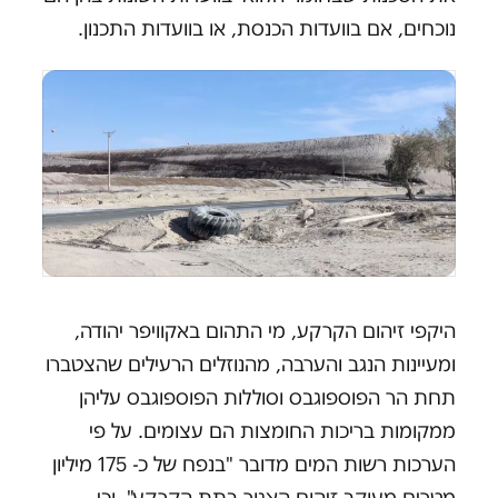
נוכחים, אם בוועדות הכנסת, או בוועדות התכנון.
היקפי זיהום הקרקע, מי התהום באקוויפר יהודה,
ומעיינות הנגב והערבה, מהנוזלים הרעילים שהצטברו
תחת הר הפוספוגבס וסוללות הפוספוגבס עליהן
ממקומות בריכות החומצות הם עצומים. על פי
הערכות רשות המים מדובר "בנפח של כ- 175 מיליון
מטרים מעוקב זיהום האגור בתת הקרקע", וכי