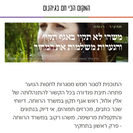
תחקיר · רווחה
משהו לא תקין באגף תקון –
והנערות משלמות את המחיר
אלין אלול. טענות קשות מגורמי המקצוע נגד התנהלותה ואי שליטתה בנתונים
התוכנית לסגור חמש מסגרות לחסות הנוער
פתחה תיבת פנדורה בכל הקשור להתנהלותה של
אלין אלול, ראש אגף תקון במשרד הרווחה. דיווחי
שכר כוזבים, מכרזים תמוהים, אי דיוק בנתונים
והתקפלות מרשימה. משהו רקוב במשרד הרווחה
- פרק ראשון בתחקיר