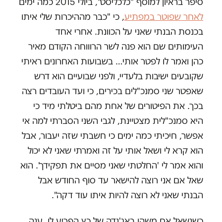
סיפר בראיון למוסף "כלכליסט", ביולי 2015 כמה ימים
לאחר שפוטר במפתיע
, כי "כבר מההיכרות שלי איתו
בכנסת הבנתי שאני על הכוונת. אחרי אחד
העימותים שם הוא פנה לשר הרוווחה הקודם מאיר
כהן ואמר לו לפטר אותי… בשבועות האחרונים ראיתי
שקובעים ישיבות בלעדיי, ולפני שבועיים הוא דרש
שאפטר שני סמנכ"לים בכירים, כי ועד העובדים רצה
בכך. את הפיטורים של אחת מהם ביטלתי מיד כי
היא סמנכ"לית מצטיינת, לגבי השני הסברתי למה אי
אפשר, חיכיתי כמה ימים כי חשבתי שזה יעבור, אבל
הוא קרא לי ושאל אותי על זה ואמרתי שאני לא יכול
והוא אמר לי 'החלטתי שאני מסיים את תפקידך'. הוא
שאל אם אני רוצה להישאר עד סוף החודש אבל
הבנתי שאני לא רוצה להיות איתו עוד דקה".
כשנשאל אם משהו באג'נדה של כץ הפריע לו, ענה