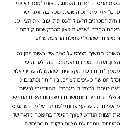
בסיס המסד הראייתי הפגום…". אותו "מסד ראייתי
פגום" אליו מתייחס השופט, עוסק בהחלטה של
ועדת המכרזים להעניק לעמותת 'ענב' את הציון 0,
באמת המידה "שביעות רצון מהתקשרות קודמת
והמלצות" שהוביל לפסילת ההצעה שלה.
השופט ממשיך ומפרט על סמך אילו ראיות ניתן לה
הציון. ועדת המכרזים הסתמכה בהחלטתה על
מסמך "חוות דעת מקצועית" שהוגש לה על ידי אלול
וכלל חמישה סעיפים קצרים. בין היתר נכתב בו כי
"עם כניסתי לתפקידי באפריל…התוודעתי לבעיות
וכשלים חמורים ומתמשכים בגיוס כוח האדם הנדרש
מהעמותה… על אף פניותי לעמותה על מנת שתגייס
את הצוות הנדרש לצורך הפעלה בתפוסה מלאה של
המעונות, נותרנו עם מיטות ריקות וחוסר יכולת