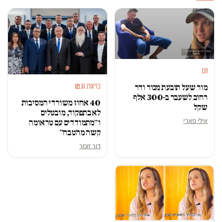
חם
מור שעל תובעת מכור ודר
בריאות הנפש
רחוב לשעבר ב-300 אלף
40 אחוז משורדי המסיבות
שקל
לא בתפקוד, מובטלים
אילי פארי
ו״מתמודדים עם טראומה
קשה מהטבח״
דור זומר