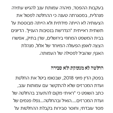
בעקבות ההפסד, מיהרה עמותת ענב להגיש עתירה
מנהלית, במסגרתה טענה כי ההחלטה לפסול את
הצעותיה לא הייתה מידתית ולא הייתה מבוססת על
תשתית ראייתית "הנדרשת בנסיבות העניין". הדיונים
בבית המשפט המחוזי בירושלים, שדן בתיק, אפשרו
הצצה לאופן הפעולה המיוחד של אלול, מנהלת
האגף, שהוביל לפסילה של העמותה.
החלטה לא מנומקת ולא סבירה
בפסק הדין מיוני 2018, שבסופו ביטל את החלטת
ועדת המכרזים שלא להתקשר עם עמותות ענב,
כתב השופט כי "ראיתי מקום להתערב בהחלטה של
ועדת המכרזים….הואיל ובהחלטה…נפלו פגמים של
מסד עובדתי, וחוסר סבירות בקבלת ההחלטות על