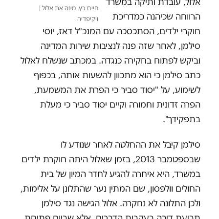
אלול, עובדת ותיקה במשרד
חיים כץ. מינה את אלול |
הרווחה שכיהנה כמדריכת
ויקיפדיה
חוקרי ילדים, הסתכסכה עם המנכ"ל דאז, יוסי
סילמן, לאחר שזה פנה לנציבות שירות המדינה
וביקש לפתוח בחקירה כנגדה. במכתב שנשלח לאלול
כתב סילמן כי הוא מתכוון להשעות אותה, בכפוף
לשימוע, על "יסוד סביר כי הפרת את המשמעת,
הפרה זדונית וחמורה וקיים יסוד סביר כי מעלת
בתפקידך".
סילמן קיבל את ההחלטה לאחר שנודע לו
שבספטמבר 2013, בזמן שאלול היתה חוקרת ילדים
במשרד, היא איחרה להגיע לחדר המיון של בית
החולים וולפסון, שם המתין נער שהתלונן על אלימות,
ולכן התלונה לא נחקרה. אלול הגישה נגד סילמן
תביעת דיבה בעקבות הדברים, אלא שביום פתיחת