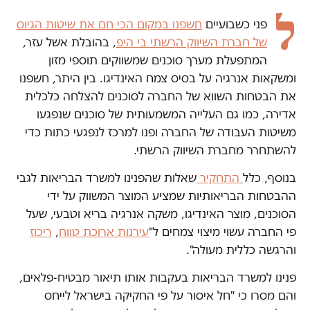
ל
פני כשבועיים
חשפנו במקום הכי חם את שיטות הגיוס
של חברת השיווק הרשתי בי היפ
, בהובלת אשל עזר,
המתפעלת מערך סוכנים שמשווקים תוספי מזון
ומשקאות אנרגיה על בסיס צמח האינדיגו. בין היתר, חשפנו
את הבטחות השווא של החברה לסוכנים להצלחה כלכלית
אדירה, כמו גם העלייה המשמעותית של סוכנים שנפגעו
משיטות העבודה של החברה ופנו למרכז לנפגעי כתות כדי
להשתחרר מחברת השיווק הרשתי.
בנוסף, כלל
התחקיר
שאלות שהפנינו למשרד הבריאות לגבי
ההבטחות הבריאותיות שמציע המוצר המשווק על ידי
הסוכנים, מוצר האינדיגו, משקה אנרגיה בריא וטבעי, שעל
פי החברה עשוי מיצוי צמחים ל"
עירנות ארוכת טווח
,
ריכוז
והרגשה כללית מעולה".
פנינו למשרד הבריאות בעקבות אותו תיאור מבטיח-פלאים,
והם מסרו כי "חל איסור על פי החקיקה בישראל לייחס