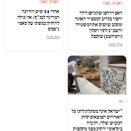
דמוקרטיה במשבר
דמוקרטיה במשבר
אחרי 34 ימים הודיעה
האם הרחפן שקניתם לילד
המדינה לבג"ץ: אין עילה
יהפוך בקרוב למכשיר האזנה
להחזיק בגופתו של סאמי
ומעקב שיכניס את המשטרה
ג'עסוס
והשב״כ לתוך הסלון
(והמחשב) שלכם?
סיון תהל
אילי פארי
חם
"ישראל אינה מסוגלת להגן על
האזרחים הנמצאים תחת
הכיבוש שלה. רק כוח
בינלאומי ירתיע מפני מתקפות