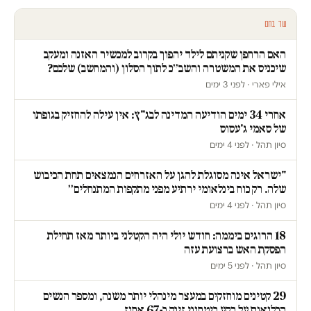
עוד בחם
האם הרחפן שקניתם לילד יהפוך בקרוב למכשיר האזנה ומעקב
שיכניס את המשטרה והשב״כ לתוך הסלון (והמחשב) שלכם?
אילי פארי · לפני 3 ימים
אחרי 34 ימים הודיעה המדינה לבג"ץ: אין עילה להחזיק בגופתו
של סאמי ג'עסוס
סיון תהל · לפני 4 ימים
"ישראל אינה מסוגלת להגן על האזרחים הנמצאים תחת הכיבוש
שלה. רק כוח בינלאומי ירתיע מפני מתקפות המתנחלים״
סיון תהל · לפני 4 ימים
18 הרוגים ביממה: חודש יולי היה הקטלני ביותר מאז תחילת
הפסקת האש ברצועת עזה
סיון תהל · לפני 5 ימים
29 קטינים מוחזקים במעצר מינהלי יותר משנה, ומספר הנשים
הכלואות על רקע ביטחוני זינק ב-67 אחוז