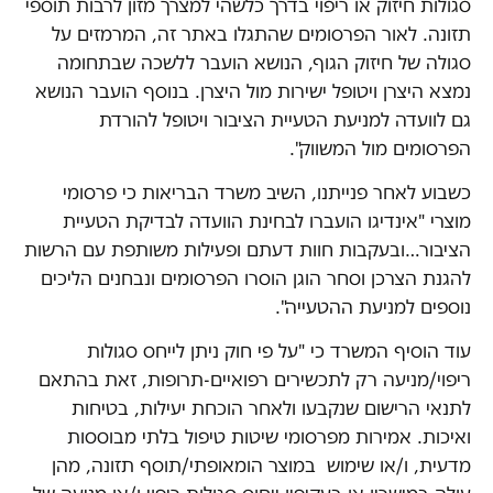
סגולות חיזוק או ריפוי בדרך כלשהי למצרך מזון לרבות תוספי
תזונה. לאור הפרסומים שהתגלו באתר זה, המרמזים על
סגולה של חיזוק הגוף, הנושא הועבר ללשכה שבתחומה
נמצא היצרן ויטופל ישירות מול היצרן. בנוסף הועבר הנושא
גם לוועדה למניעת הטעיית הציבור ויטופל להורדת
הפרסומים מול המשווק".
כשבוע לאחר פנייתנו, השיב משרד הבריאות כי פרסומי
מוצרי "אינדיגו הועברו לבחינת הוועדה לבדיקת הטעיית
הציבור…ובעקבות חוות דעתם ופעילות משותפת עם הרשות
להגנת הצרכן וסחר הוגן הוסרו הפרסומים ונבחנים הליכים
נוספים למניעת ההטעייה".
עוד הוסיף המשרד כי "על פי חוק ניתן לייחס סגולות
ריפוי/מניעה רק לתכשירים רפואיים-תרופות, זאת בהתאם
לתנאי הרישום שנקבעו ולאחר הוכחת יעילות, בטיחות
ואיכות. אמירות מפרסומי שיטות טיפול בלתי מבוססות
מדעית, ו/או שימוש במוצר הומאופתי/תוסף תזונה, מהן