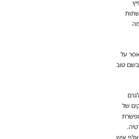
יץ
שתות
מה
עונש מאסר על
 בשם טוב
גרם
קים של
מאפשרת
טיה.
נים נוספים שלה עלו בערוצים נוספים. סך הכל צפו בהם כ-40 אלף איש