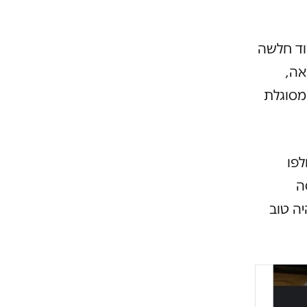
תי מאוד חלשה
אה,
3 קילו. לא הייתי מסוגלת
לפו
ה
יה טוב