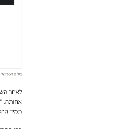
צילום מסך של ה
לאחר השיח
אחותה. "ל
תמיד הרגש