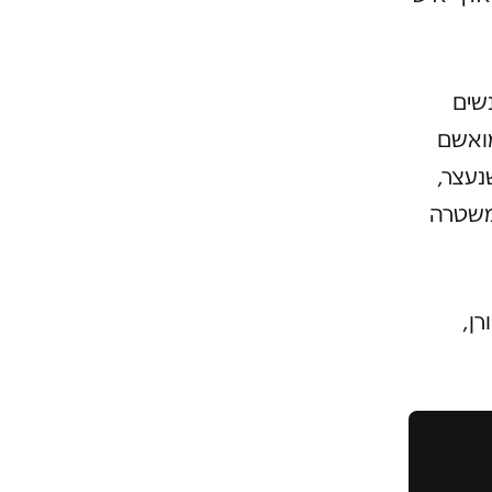
שים
מואשם
נעצר,
המשטרה
ן,