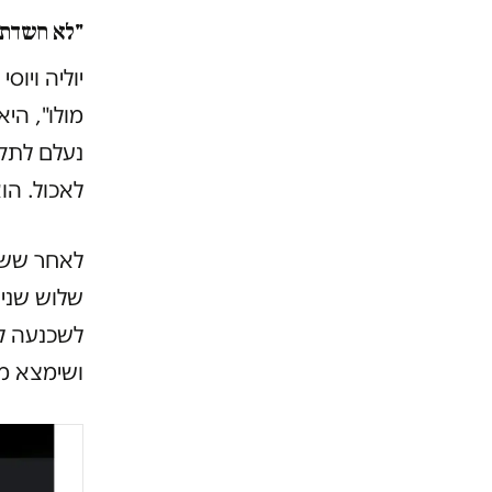
"לא חשדתי 
מולו", הי
לאכול. הו
לאחר שש ש
שלוש שנים
לשכנעה לח
ושימצא מי