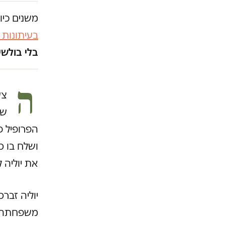
משנים כיו
בעיתונות
בלי בולשי
ה
צע
שע
הפרופיל פ
ושלח בו ס
את יוליה 
משפחתה ב