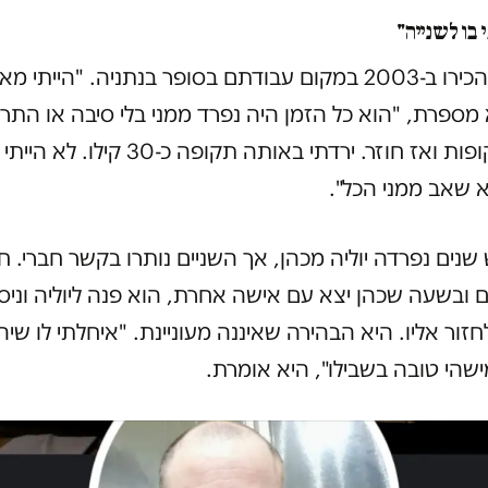
בו לשנייה"
יוליה ויוסי הכירו ב-2003 במקום עבודתם בסופר בנתניה. "היי
א מספרת, "הוא כל הזמן היה נפרד ממני בלי סיבה או התר
נעלם לתקופות ואז חוזר. ירדתי באותה תקופה כ-0
א שאב ממני הכל".
נים נפרדה יוליה מכהן, אך השניים נותרו בקשר חברי. ח
 ובשעה שכהן יצא עם אישה אחרת, הוא פנה ליוליה וניס
זור אליו. היא הבהירה שאיננה מעוניינת. "איחלתי לו שיה
שהי טובה בשבילו", היא אומרת.