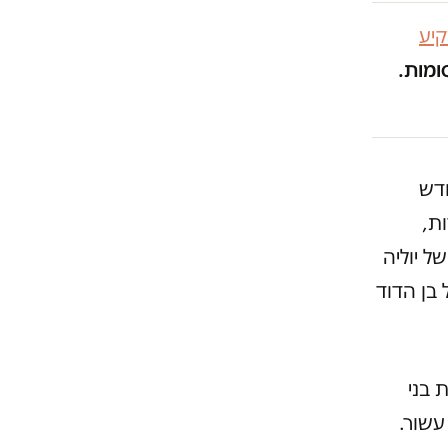
יע
ומות.
ודש
ת,
ל יוליה
בן הדוד
את בני
שור.