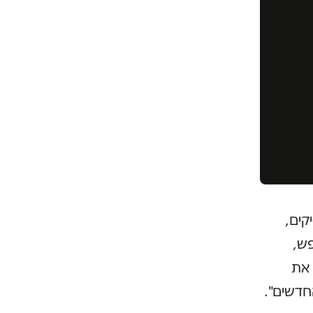
קים,
פש,
 את
חדשים".