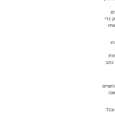
ים
עסק כדי
תיו
וקטובר תהו
חרת
 כתב
השניים
ונה
בכל