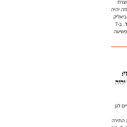
וצרת
זה יהיה
ביאליק
רוגוזין וקשת את הכתובות "קהילה נגד מסתננים" ו"אליפלט צאי לנו מהחיים". ב-7
פשיעה
י:
יהיה
ם לגן
 התירה