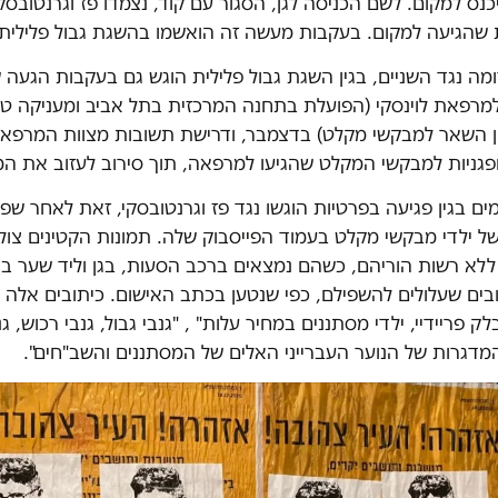
נס למקום. לשם הכניסה לגן, הסגור עם קוד, נצמדו פז וגרנטובס
שהגיעה למקום. בעקבות מעשה זה הואשמו בהשגת גבול פלילית.
מה נגד השניים, בגין השגת גבול פלילית הוגש גם בעקבות הגעה 
למרפאת לוינסקי (הפועלת בתחנה המרכזית בתל אביב ומעניקה טי
ין השאר למבקשי מקלט) בדצמבר, ודרישת תשובות מצוות המרפא
ופגניות למבקשי המקלט שהגיעו למרפאה, תוך סירוב לעזוב את ה
ים בגין פגיעה בפרטיות הוגשו נגד פז וגרנטובסקי, זאת לאחר שפ
ל ילדי מבקשי מקלט בעמוד הפייסבוק שלה. תמונות הקטינים צול
ללא רשות הוריהם, כשהם נמצאים ברכב הסעות, בגן וליד שער בי
בים שעלולים להשפילם, כפי שנטען בכתב האישום. כיתובים אלה ה
ק פריידיי, ילדי מסתננים במחיר עלות" , "גנבי גבול, גנבי רכוש, גנ
המדגרות של הנוער העברייני האלים של המסתננים והשב"חים".