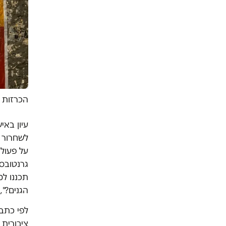
הכרזות ש
עיון באי
לשחרור ד
גרנטובסק
תכננו למ
הגנים?",
ציבורית 