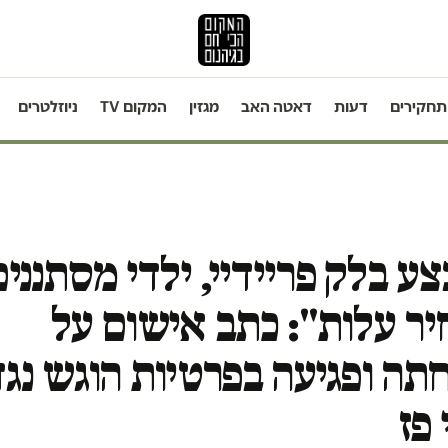
תחקירים
דעות
דאטה האב
מגזין
המקום TV
ניוזלטרים
ע בלק פריידיי, ילדי מסתננים
ר עלות": כתב אישום על
ה ופגיעה בפרטיות הוגש נגד
פז