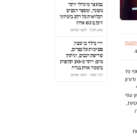
במעצר מינהלי יותר
משנה, ומספר הנשים
הכלואות על רקע ביטחוני
זינק ב-67 אחוז
סיון תהל · לפני יומיים
ונות
ירי בילד בן עשר,
פשיטות על כפרים,
.
שריפת רכבים, וניתוק
מים: יותר מ-20 תקיפות
ביממה אחת בגדה
י פז
דור זומר · לפני יומיים
דורון
 עוזי
יות,
ת