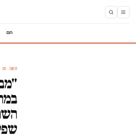
חם
חדשות · חם
"מבצ
במחי
השחת
שפי 