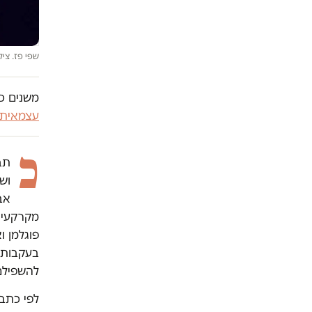
שפי פז. צילו
משנים כי
עצמאית
כ
תב
ושנ
אב
מקרקעין 
פוגלמן ו
בעקבות 
להשפילם
לפי כתב 