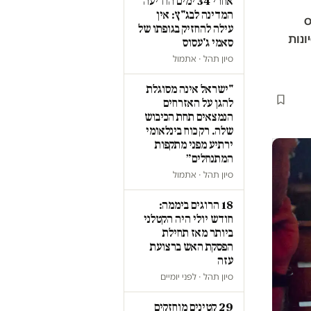
אחרי 34 ימים הודיעה
המדינה לבג"ץ: אין
ס
עילה להחזיק בגופתו של
ונות
סאמי ג'עסוס
סיון תהל · אתמול
"ישראל אינה מסוגלת
להגן על האזרחים
הנמצאים תחת הכיבוש
שלה. רק כוח בינלאומי
ירתיע מפני מתקפות
המתנחלים״
סיון תהל · אתמול
18 הרוגים ביממה:
חודש יולי היה הקטלני
ביותר מאז תחילת
הפסקת האש ברצועת
עזה
סיון תהל · לפני יומיים
29 קטינים מוחזקים