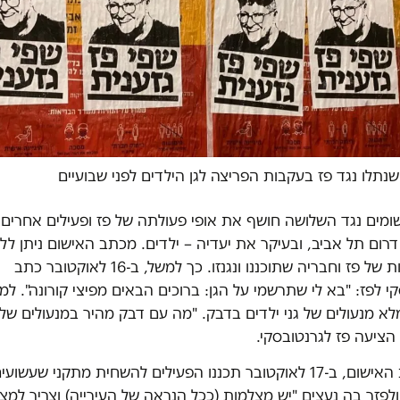
נתלו נגד פז בעקבות הפריצה לגן הילדים לפני שבועיים
שומים נגד השלושה חושף את אופי פעולתה של פז ופעילים אחרים 
רום תל אביב, ובעיקר את יעדיה – ילדים. מכתב האישום ניתן לל
על פעולות של פז וחבריה שתוכננו ונגנזו. כך למשל, ב-16 לאוקטובר כתב
י לפז: "בא לי שתרשמי על הגן: ברוכים הבאים מפיצי קורונה". ל
לא מנעולים של גני ילדים בדבק. "מה עם דבק מהיר במנעולים של 
 הציעה פז לגרנטובסקי.
לפי כתב האישום, ב-17 לאוקטובר תכננו הפעילים להשחית מתקני שעשו
ולפזר בה נעצים "יש מצלמות (ככל הנראה של העירייה) וצריך למצ