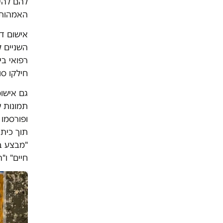
להם להיכ
האמהות 
אישום דו
השניים 
רפואי ב
חילקו ס
גם אישומ
תמונות ש
ופורסמו 
תוך כיתו
"מבצע בל
חיים" ו"