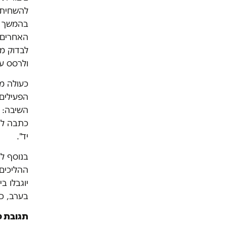
להשחית 
בהמשך הח
לבדוק מה
ולרסס ע
הפעילים 
השיבה: "
כתבה לאב
יד".
בנוסף ל
ההליכים 
יוגבלו ב
בערב, כל
תגובת פ