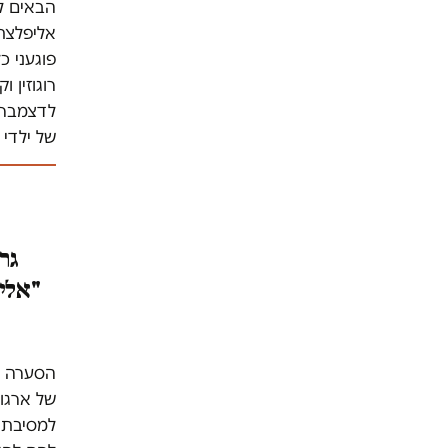
הבאים לג
אליפלצת…
פוגעני כ
לדצמבר 
של ילדי 
גרנ
"אליפ
הסערה הא
של ארגון
למסיבת 