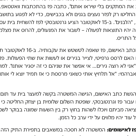
את המתקנים בלי שיראו אותם", כתבה פז בהתכתבות וואטסאפ.
ליטו רק לפזר נעצים בגנים ולא בכבישים, כדי לא לפגוע בתושב
האחרים, "הלבנים". ב-15 לאוקטובר הציע גרנטובסקי לפז להשחית בית 
 יהיו התוצאות לפעולה – לשבור את המנעולים, להרוס את מצלמו
ל התריס.
כעולה מכתב האישום, פז שאפה לטשטש את עקבותיה. ב-16 לא
האם לרסס גרפיטי, לצייר בגירים או לעשות את שתי הפעולות. פז
אני לא רוצה גירים… אי אפשר את שניהם כי זה יסגיר אותנו". למ
רהמי: "אל תלחיץ אותי כשאני מרססת כי אז תמיד יוצא לי אותו
הגשת כתב האישום, הגישה המשטרה בקשה למעצר בית עד תום
עבור פז וגרנטובסקי. שופטת השלום שלומית בן יצחק החליטה כי 
יציאה מביתם ויוכלו לשהות בחוץ רק בין השעות שמונה בבוקר לשמ
 עוד יהיו מלווים על ידי ערב כל הזמן.
ז לאישומים:
המשטרה לא חסכה במשאבים בתפירת התיק הזה ו