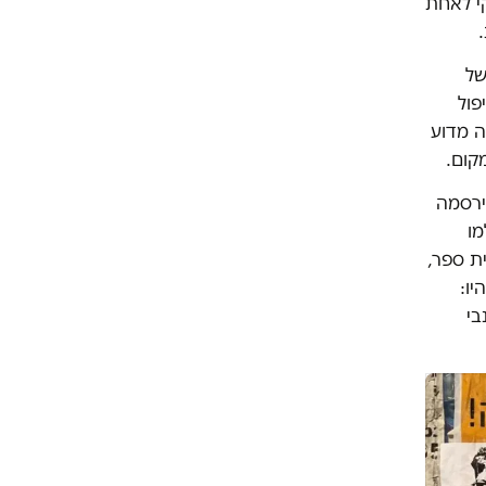
קי לאחת
של
פול
ה מדוע
מקום.
ירסמה
מו
ת ספר,
יו:
בי