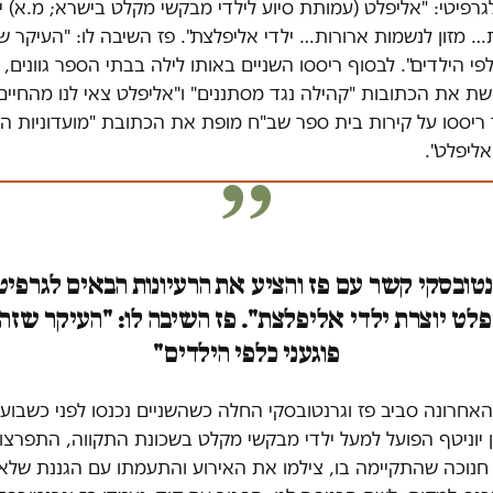
רפיטי: "אליפלט (עמותת סיוע לילדי מבקשי מקלט בישרא; מ.א) י
 מזון לנשמות ארורות… ילדי אליפלצת". פז השיבה לו: "העיקר ש
לפי הילדים". לבסוף ריססו השניים באותו לילה בבתי הספר גוונים, 
ריססו על קירות בית ספר שב"ח מופת את הכתובת "מועדוניות ה
אליפלט".
טובסקי קשר עם פז והציע את הרעיונות הבאים לגרפיט
לט יוצרת ילדי אליפלצת". פז השיבה לו: "העיקר שזה 
פוגעני כלפי הילדים"
חרונה סביב פז וגרנטובסקי החלה כשהשניים נכנסו לפני כשבועיי
 יוניטף הפועל למעל ילדי מבקשי מקלט בשכונת התקווה, התפרצו
חנוכה שהתקיימה בו, צילמו את האירוע והתעמתו עם הגננת שלא