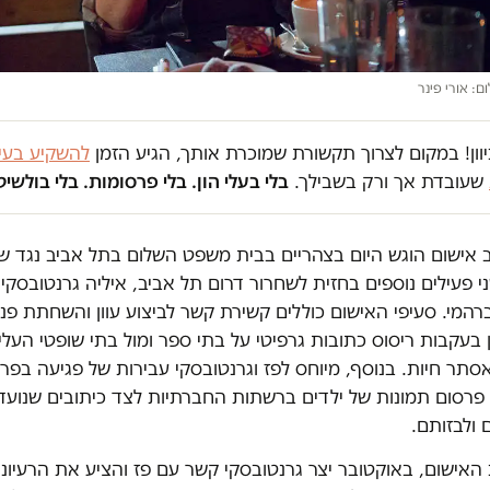
ם: אורי פינר
וון! במקום לצרוך תקשורת שמוכרת אותך, הגיע הזמן
להשקיע בעית
שעובדת אך ורק בשבילך.
בלי בעלי הון. בלי פרסומות. בלי בולשיט
 אישום הוגש היום בצהריים בבית משפט השלום בתל אביב נגד שפ
י פעילים נוספים בחזית לשחרור דרום תל אביב, איליה גרנטובסקי ו
רהמי. סעיפי האישום כוללים קשירת קשר לביצוע עוון והשחתת פני
בעקבות ריסוס כתובות גרפיטי על בתי ספר ומול בתי שופטי העליון
אסתר חיות. בנוסף, מיוחס לפז וגרנטובסקי עבירות של פגיעה בפרט
פרסום תמונות של ילדים ברשתות החברתיות לצד כיתובים שנועדו
 ולבזותם.
האישום, באוקטובר יצר גרנטובסקי קשר עם פז והציע את הרעיונו