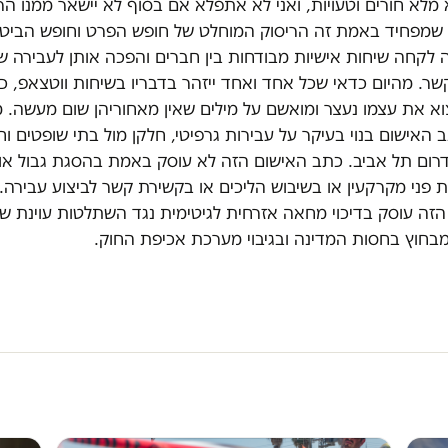
מלא חורים וטעויות, ואני לא אתפלא אם בסוף לא יישאר ממנו הר
שמפחיד באמת זה הריסוק המוחלט של חופש הפרט וחופש הביטוי
לקחה שיחות אישיות מבודחות בין חברים והפכה אותן לעבירה ש
ר. מהיום כדאי שכל אחד ואחד ייזהר בדבריו בשיחות ווטצאפ, כי
וא את עצמו נעצר ומואשם על מילים שאין מאחוריהן שום מעשה. 
 האישום בנוי בעיקר על עבירות גרפיטי, חלקן מול בתי שופטים וח
דרום תל אביב. כתב האישום הזה לא עוסק באמת בהסגת גבול או
פני מקרקעין או בשיבוש הליכים או בקשירת קשר לביצוע עבירה.
הזה עוסק בדיכוי מחאה אזרחית לגיטימית נגד השתלטות עוינת ש
מבחוץ בחסות המדינה ובגיבוי מערכת אכיפת החוק.