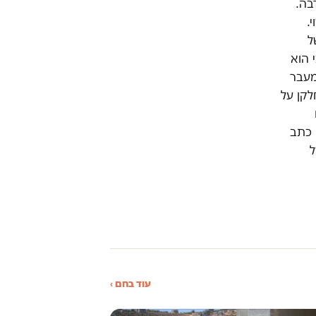
בה.
.
ל
 הוא
מעבר
לקן על
 כתב
ל
עוד בחם ›