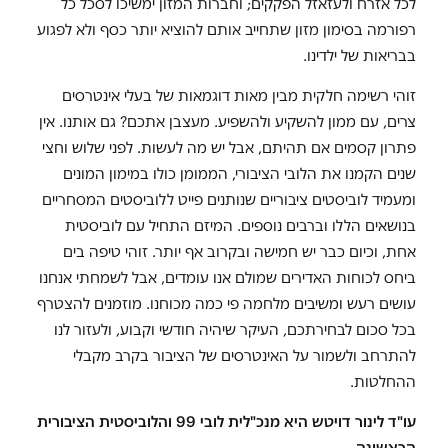
לכל אזרח ולעזאזל הפקקים; וחברות המזון ימשיכו לסכל כל
רפורמה בסימון מזון שתחייב אותם להוציא יותר כסף ולא לפגוע
בבריאות של ילדינו.
זוהי רשימה חלקית מבין מאות דוגמאות של בעלי אינטרסים
צרים, עם ממון להשקיע ולהשפיע. מעצבן אתכם? גם אותנו. אין
פתרון קסמים אם תהיתם, אבל יש מה לעשות. לפני שלוש וחצי
שנים הקמנו את הלובי הציבורי, הממומן כולו במימון המונים
ומעמיד לוביסטים ציבוריים שנותנים פייט ללוביסטים המסחריים
בנושאים הללו וברבים נוספים. המיזם התחיל עם לוביסטית
אחת, וכיום כבר יש חמישה ובקרוב אף יותר. זוהי טיפה בים
ביחס לכוחות האדירים שמולם אנו עומדים, אבל לשמחתי אנחנו
עושים רעש ומשיבים מלחמה פי כמה מכוחנו. מוזמנים להצטרף
בכל סכום לבחירתכם, העיקר שיהיה חודשי וקבוע, ולעזור לנו
להתרחב ולשמור על האינטרסים של הציבור בקרב מקבלי
ההחלטות.
עו"ד לינור דויטש היא מנכ"לית לובי 99 והלוביסטית הציבורית
הראשונה