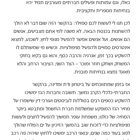
כאלו, וגם עמותות ופעילים חברתיים מעורבים תמיד יהיו
בנחיתות מספרית ותקציבית.
לכן תנו לי לעשות לכם ספוילר: בהקשר הזה שום דבר לא הולך
להשתנות בכנסת הבאה. לא משנה למי אתם מצביעים, אנשים
הם אנשים. ועל אנשים אפשר להפעיל מנופי לחץ, לשכנע, למצוא
אינטרסים סמויים ולהפעיל מניפולציות. וכשיש מי שמשתלם לו
להשקיע בכך זמן, אנרגיה והרבה כסף, והוא גם בקיא בחוקי
המשחק ושחקן חוזר ומוכר – הצד השני, הציבור הרחב והלא
מאוגד נמצא בנחיתות מובנית.
אז בזמן שמתווכחים על ביטחון ודת ומדינה, בהקשר
החברתי-כלכלי הקרב נמשך. תשובה וחברות הגז ימשיכו
להשקיע כספים רבים בסוללות לוביסטים ועורכי דין שישמרו על
מחיר הגז המופקע שמשלמת חברת החשמל ומתבטא ביוקר
המחיה של כולנו; משפחת עופר תמשיך להפעיל לחצים ולעשות
מניפולציות כדי לזכות שוב בהמשך הזיכיון על ים המלח שהולך
לפוג בעוד כמה שנים; יבואני הרכב ימשיכו ללחוץ שיהיה פה רכב