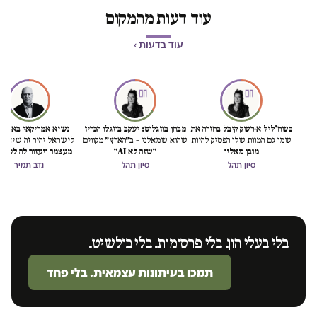
עוד דעות מהמקום
עוד בדעות ›
כשח'ליל א-רשק קיבל בחזרה את
מבחן בוזגלוס: יעקב בוזגלו הכריז
נשיא אמריקאי באמת ט
שמו גם המוות שלו הפסיק להיות
שהוא שמאלני – ב״הארץ״ מקווים
לישראל יהיה זה שיציל 
מובן מאליו
״שזה לא AI״
מעצמה ויעזור לה לסיים
הכיבוש
סיון תהל
סיון תהל
נדב תמיר
בלי בעלי הון. בלי פרסומות. בלי בולשיט.
תמכו בעיתונות עצמאית. בלי פחד