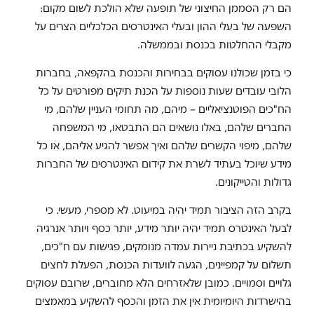
הם רק הסממן החיצוני של תופעה שלא הולכת לשום מקום:
השפעה של בעלי ההון ובעלי האינטרסים הכלכליים הצרים על
מקבלי ההחלטות בכנסת ובממשלה.
כי בזמן שכולנו עסוקים בבחירות והכנסת בהקפאה, בחברות
הלובי עובדים שעות נוספות על הכנת תיקים מפורטים על כל
הח"כים הפוטנציאליים – מיהם, מה תחומי העניין שלהם, מי
החברים שלהם, באלו נושאים הם התבטאו, מי המשפחה
שלהם, מיפוי הקשרים שלהם ואיך אפשר להגיע אליהם, או כל
מידע שיוכל בעתיד לשרת את קידום האינטרסים של החברות
גדולות והטייקונים.
בקרב הזה הציבור תמיד יהיה במיעוט. לא מספרי, מעשי. כי
לבעל האינטרס תמיד יהיה יותר מידע, יותר כסף ויותר אנרגיה
להשקיע בכתיבת ניירות עמדה מנומקים, פגישות עם ח"כים,
תשלום על קמפיינים, הגעה לוועדות הכנסת, הפעלת לחצים
גלויים וסמויים. כמובן שלאזרחים הלא מחוברים, שרובם עסוקים
בהישרדות היומיומית אין את הזמן והכסף להשקיע במאמצים