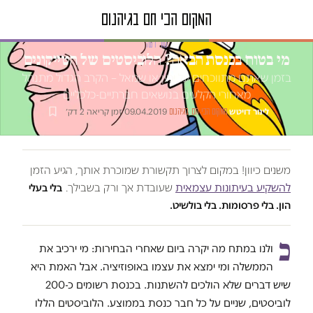
טור דעה
מי בטוח בכנסת הבאה? הלוביסטים של הטייקונים
בזמן שאתם מתווכחים על ימין או שמאל – הקרב הגדול מתנהל
מאחורי הקלעים בנושאים חברתיים-כלכליים
לינור דויטש
·
·
09.04.2019
·
זמן קריאה 2 דק׳
המקום הכי חם בגיהנום
משנים כיוון! במקום לצרוך תקשורת שמוכרת אותך, הגיע הזמן
להשקיע בעיתונות עצמאית
שעובדת אך ורק בשבילך.
בלי בעלי
הון. בלי פרסומות. בלי בולשיט.
כ
ולנו במתח מה יקרה ביום שאחרי הבחירות: מי ירכיב את
הממשלה ומי ימצא את עצמו באופוזיציה. אבל האמת היא
שיש דברים שלא הולכים להשתנות. בכנסת רשומים כ-200
לוביסטים, שניים על כל חבר כנסת בממוצע. הלוביסטים הללו