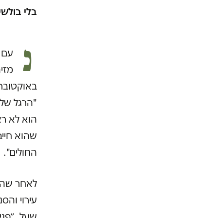
בלי בולשי
נ
מזי
באוקטובר 
"הרגל שלו
הוא לא רצ
שהוא חייב
החולים".
לאחר שהגי
עירוי והס
שעל. ״פני