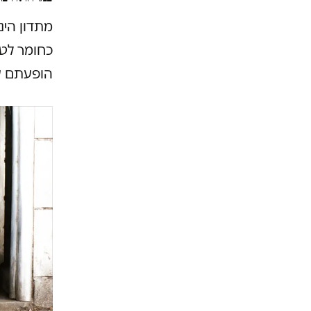
מתדון הי
כחומר לטי
הופעתם ש