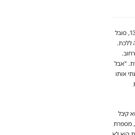
עם גר ברחוב כמעט 20 שנה. הוא בן 37, מכור להרואין מגיל 13, סובל
 ללכת.
חוב.
ת. "אבל
תי אותו
א קיבל
, מספרת
ת הוא לא