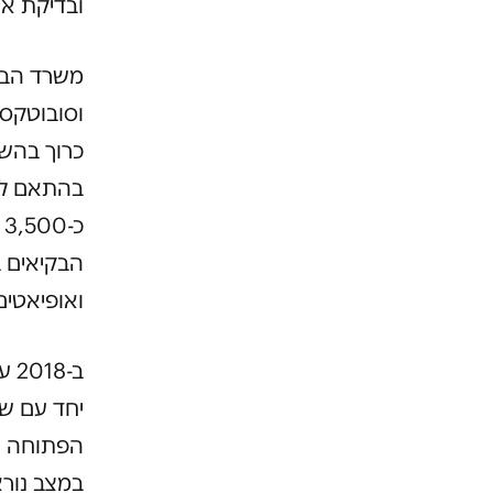
ובדיקת א.
בהתאם לש
כ
ואופיאטים
ב-
יחד עם שר
הפתוחה ה
במצב נורא