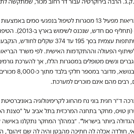
ק.ג. הרבה בירוקרטיה עבור דר רחוב מכור, שמתקשה לת
משרד הבריאות מפעיל 13 מסגרות לטיפול בנפגעי סמים באמצע
וסובוטקס (תחליף סם חדש, שנכנס 
כרוך בהשתתפות עצמית בסך 195 עד 374 שקלים לחודש, הנק
יתוף הפעולה וההתקדמות האישית. לפי משרד הבריאות
-3,500 גברים ונשים מטופלים במסגרות הללו, אך להערכת גורמי
הבקיאים בנושא, מדובר במספר חלק
, רבים מהם אינם מוכרים למערכת.
2018 ערכה ד״ר חגית בוני נח מהחוג לקרימינולוגיה באוניברסיטת
ון טויס, מחקר בתחנה המרכזית בתל אביב על "סצנת ה
גדולה ביותר בישראל". ״במהלך המחקר נתקלנו באישה 
י, חולדה אכלה לה חתיכה מהבטן והיה לה שם זיהום", הי