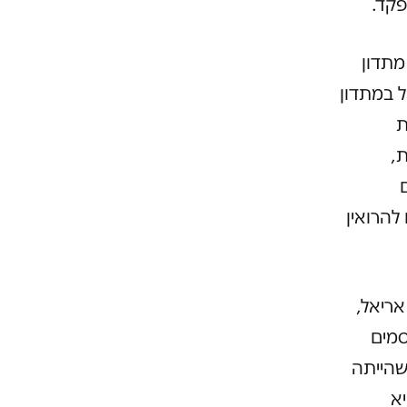
פקד.
ות מתדון
לשימוש בארץ ב-2013). הטיפול במתדון
בעת
,
ם
י בלבד מתוך כ-8,000 מכורים להרואין
 אריאל,
סמים
שהייתה
א