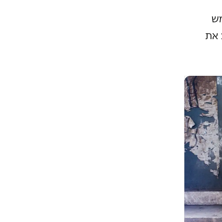
מש
 את