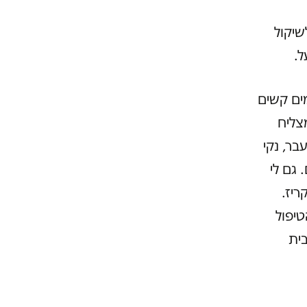
שיקול
ל.
מים קשים
צליח
בר, נקי
 גם לי
ריז.
טיפול
ית