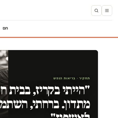
חם
תחקיר · בריאות הנפש
"הייתי בקריז, בבית ח
מתדון. ברחתי, השתמש
לאשפוז"