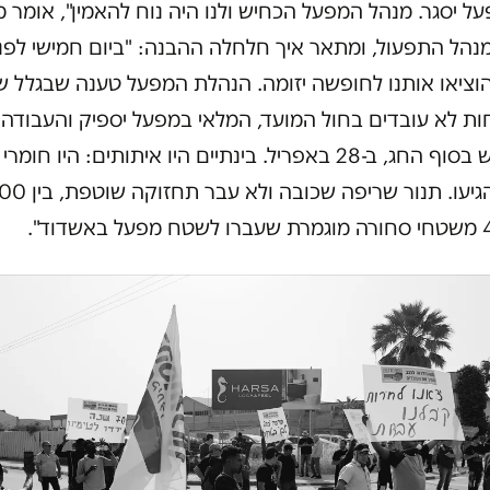
 יסגר. מנהל המפעל הכחיש ולנו היה נוח להאמין", אומר מ
מנהל התפעול, ומתאר איך חלחלה ההבנה: "ביום חמישי לפני
וציאו אותנו לחופשה יזומה. הנהלת המפעל טענה שבגלל ש
ות לא עובדים בחול המועד, המלאי במפעל יספיק והעבודה
תחודש בסוף החג, ב-28 באפריל. בינתיים היו איתותים: היו חומר
שלא הגיעו. תנור שריפה שכובה ולא עבר ת