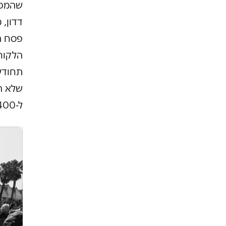
שהמפעל
דדון, 
פסח ה
הלקוח
ל-400 משטחי סחורה מוגמרת שעברו לשטח מפעל באשדוד".