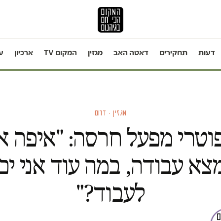
דעות
תחקירים
דאטה האב
מגזין
המקום TV
ארכיון
ע
מגזין · דרום
וטרי מפעל חרסה: "איפה אנ
צא עבודה, במה עוד אני יכו
לעבוד?"