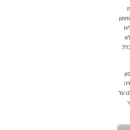
ת
ימון
כללית
לא
לל.
ון
דה
ו על
ר