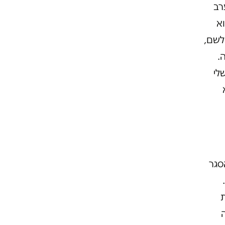
רב
ובד במפעל משנת 80'. הוא
לשם,
.
לי
סגר
ופעילותו תועתק לטורקיה, החלטה שעומדת על הפרק מאז 2014.
ת