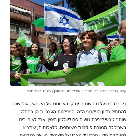
קמפיין מרצ ברוטשילד. ממרענן אידיאולוגי למאובן | צילום: אתר מרצ
כשמדברים על תחושת הניתוק והאדונות של השמאל, אולי שווה
להתחיל בדיון העקרוני הזה. המפלגות הערביות הן בהחלט
שותף טבעי ליצירת גוש חוסם לשלטון הימין, אבל לא חייבים
בשביל זה מסגרת פוליטית משותפת, מלאכותית, שתביא
להעמקת הדיון הריק על מצבו של השמאל. מי שרוצה לנצח