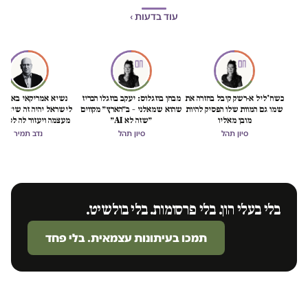
עוד בדעות ›
כשח'ליל א-רשק קיבל בחזרה את
מבחן בוזגלוס: יעקב בוזגלו הכריז
נשיא אמריקאי באמת ט
שמו גם המוות שלו הפסיק להיות
שהוא שמאלני – ב״הארץ״ מקווים
לישראל יהיה זה שיציל 
מובן מאליו
״שזה לא AI״
מעצמה ויעזור לה לסיים
הכיבוש
סיון תהל
סיון תהל
נדב תמיר
בלי בעלי הון. בלי פרסומות. בלי בולשיט.
תמכו בעיתונות עצמאית. בלי פחד