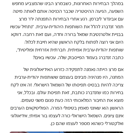
במהלך הבחירות האחרונות, כשבמרצ הבינו שהמצביע מחפש
השפעה, הגיעה ההיסטריה שכבר הכניסה אותם לאותה מיטה
עם אביגדור ליברמן. רגע אחרי הבחירות התפנתה יו״ר מרצ
תמר זנדברג להלל את השותפות היהודית-ערבית. ״נתחיל עכשיו
בבניית אלטרנטיבת שמאל ברורה וחדה, ועם זאת רחבה. דווקא
היום אני רוצה לפתוח בלקח הראשון שהיא חייבת לכלול:
שותפות יהודית-ערבית אמיתית. חברתית אזרחית ופוליטית״,
כתבה זנדברג בעמוד הפייסבוק שלה. עכשיו באים?
אם מרצ הייתה נאמנה לתפקידה כזרוע האידיאולוגית של
המחנה, היו מנהיגיה מבינים בעצמם ששותפות יהודית-ערבית
צריכה להיות בבסיס תפיסתו של השמאל הישראלי. זה אינו לקח
בחירות כמו שזנדברג כותבת, זאת תפיסת עולם. ובכלל, אני
מוצא את החיבור המלאכותי הזה כעת פגום משני טעמים.
הראשון הוא שאינני מאמין בטיפולי המרה. הפוליטיקאים הערבים
אינם ציונים. השמאל הישראלי כורה לעצמו בור אמיתי, אידיאולוגי
ואלקטורלי כשהוא מספר לעצמו שהם כן.