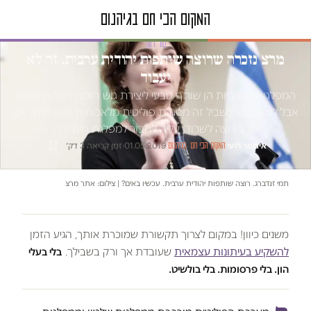
טור דעה
מרצ נזכרה שרוצה שותפות יהודית ערבית. זה לא
יעבוד
המפלגות הערביות הן שותף טבעי ליצירת גוש חוסם לשלטון הימין,
אבל לא חייבים בשביל זה מסגרת פוליטית מלאכותית משותפת. אם
מרצ רוצה לשרוד, עליה לחבור למפלגת העבודה
איתמר רועי
·
·
01.05.2019
·
זמן קריאה 3 דק׳
המקום הכי חם בגיהנום
תמי זנדברג. רוצה שותפות יהודית ערבית. עכשיו באים? | צילום: אתר מרצ
משנים כיוון! במקום לצרוך תקשורת שמוכרת אותך, הגיע הזמן
להשקיע בעיתונות עצמאית
שעובדת אך ורק בשבילך.
בלי בעלי
הון. בלי פרסומות. בלי בולשיט.