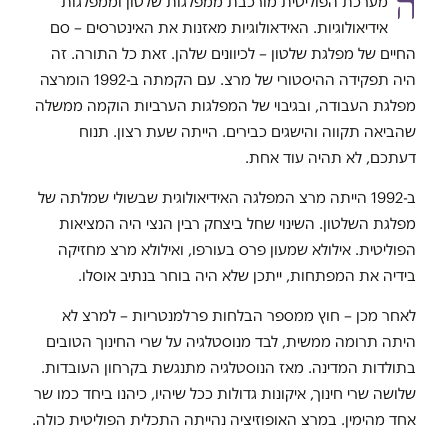
ה
מערכת הפוליטית מורכבת ממפלגות שלטון וממפלגות
אידיאולוגיות. האידאולוגיות מאזנות את האינטרסים – סם
החיים של מפלגת שלטון – לכיוונים שלהן. זאת כל התורה. זה
היה תפקידה ההיסטורי של מרצ. עם הקמתה ב-1992 הומרצה
מפלגת העבודה, ובגיבוי של המפלגות הערביות הוקמה ממשלה
שהביאה תקווה והישגים כבירים. הייתה שעת רצון. תנוח
דעתכם, לא תהיה עוד אחת.
ב-1992 הייתה מרצ המפלגה האידיאולוגית שבשולי שמלתה של
מפלגת השלטון. השינוי שחל ביצחק רבין הנצי היה המציאות
הפוליטית. אילולא שמעון פרס בעורפו, ואילולא מרצ מחזיקה
בידיה את המפתחות, ייתכן שלא היה בוחר בנתיב אוסלו.
לאחר מכן – חוץ ממספר הבלחות פרלמנטריות – למרצ לא
היתה תרומה ממשית, לבד מנוסטלגיה על שרי החינוך הטובים
בתולדות המדינה. מאז הנוסטלגיה מתנגשת בקרחון העובדות.
שלושה שרי חינוך, איקונות גדולות ככל שיהיו, כיהנו ביחד כמו שר
אחד מהימין. במרצ האופוזיציה נהייתה התכלית הפוליטית כולה.