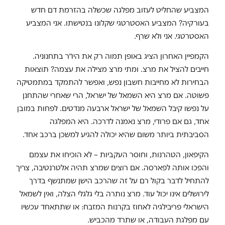
המצביע שהחליט לעזוב מפלגה שכשלה בהזרמת דם חדש
בעורקיה? המצביע האסטרטגי שקלונו בנטישתו. אני המצביע
האסטרטגי. אני ולא שרף.
הקמפיין האחרון הציג באופן תמוה רק את היו״ר בתחנוניה.
חייבים להציל את מרצ. ומתי מרצ מצילה את עצמה? תוצאות
הבחירות לא מחייבות חשבון נפש, ואפשר להתמקד במתמטיקה
פשוטה. אם מרצ היא השמאל של ישראל, הרי שאחרי שהתחנן
על נפשו קיבל השמאל של ישראל ארבעה מנדטים. לפחות במובן
אחד, גם אם פרודי, מרצ נאמנה לדרכה. היא המפלגה
הסביבתית ביותר משום שהיא יכולה להגיע למשכן ברכב אחד.
הקיפאון, הטהרנות, וחוסר העקביות – לא הוכיחו את עצמם
והפכו אותה לפארסה. אם רוצים שמרצ תהיה אלטרנטיבה, צריך
להתחיל לדבר בקול רם על זה שהרכב הישן שמתנשף בדרך
לירושלים אינו יכול עוד. מרצ נותרה בלי גלגלי הצלה, ואין לשמאל
הישראלי פריבילגיה לאחוז בקרנות המזבח: או שתתאחד עכשיו
עם מפלגת העבודה, או שתרד מהכביש.