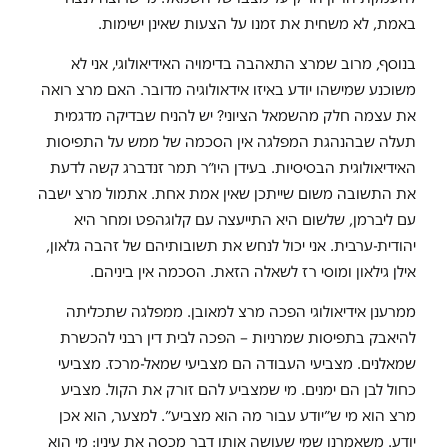
באמת, לא משחית את זמנו על הצעות שאינן ישימות.
בנוסף, מרוב שמרצ התאהבה בדימויה האידיאולוגי, אני לא
משוכנע שמישהו יודע באיזו אידאולוגיה מדובר. האם מרצ רואה
את עצמה חלק מהשמאל הציוני? יש להניח שבדיקה מדגמית
תעלה שבהנהגת המפלגה אין הסכמה של ממש על התפיסות
האידיאולוגית הבסיסיות. בעידן היו״ר תמר זנדברג קשה לדעת
את התשובה משום שייתכן שאין אמת אחת. אתמול מרצ ישבה
עם ליברמן, שלשום היא התייעצה עם קלוגהפט ומחר היא
יהודית-ערבית. אני יכול לנחש את תשובותיהם של זהבה גלאון,
אילן גילאון ומוסי רז לשאלה הזאת. הסכמה אין ביניהם.
ממרענן אידיאולוגי הפכה מרצ למאובן. ממפלגה שתכליתה
להיאבק בתפיסות שמרניות – הפכה לבית דין רבני להכשרת
שמאלנים. מצביעי העבודה הם מצביעי שמאל-מרכז. מצביעי
כחול לבן הם ימנים. מי שמצביע להם זורק את הקול. מצביע
מרצ הוא מי ש״יודע עבור מה הוא מצביע״. למצער, הוא אכן
יודע. משאמרנו שמי שעושה אותו דבר מכסה את עיניו: מי הוא